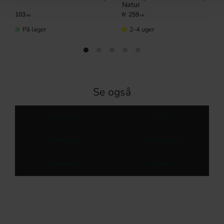
Natur
103
259
KR
KR
På lager
2-4 uger
Se også
Lædergreb
Greb
Køkkengreb
Garderobegreb
Møbelbeslag
Knopper