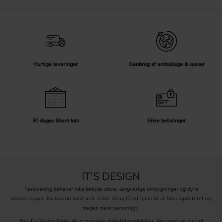
Hurtige leveringer
Genbrug af emballage & kasser
30 dages åbent køb
Sikre betalinger
IT'S DESIGN
Renovering behøver ikke betyde store, langvarige ombygninger og dyre
omkostninger. Nu kan du med små, enkle tiltag få dit hjem til at føles opdateret og
meget mere personligt!
Hos It’s Design finder du prisvenlige indretningsdetaljer, der nemt og hurtigt