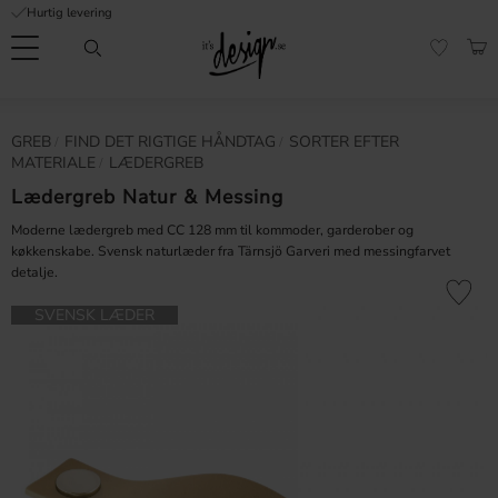
Hurtig levering
Menu
IND
FAVORI
Kundeservice
Mine
Valuta
GREB
​FIND DET RIGTIGE HÅNDTAG
SORTER EFTER
FORMATION
sider |
MATERIALE
LÆDERGREB
It's
Ofte stillede
Design
Lædergreb Natur & Messing
spørgsmål
Moderne lædergreb med CC 128 mm til kommoder, garderober og
køkkenskabe. Svensk naturlæder fra Tärnsjö Garveri med messingfarvet
Inspiration & Tips
detalje.
er
Gem som 
SVENSK LÆDER