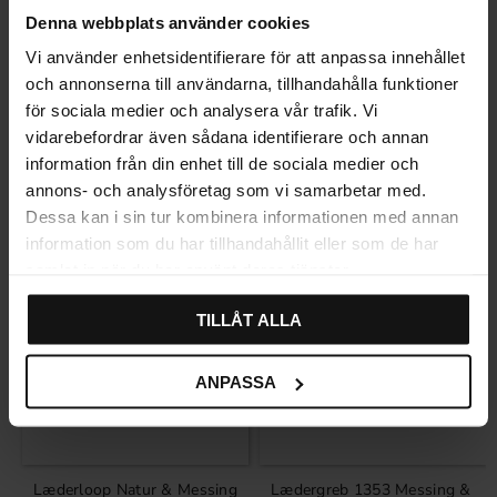
Denna webbplats använder cookies
Vi använder enhetsidentifierare för att anpassa innehållet
och annonserna till användarna, tillhandahålla funktioner
för sociala medier och analysera vår trafik. Vi
Relaterede produkter
vidarebefordrar även sådana identifierare och annan
information från din enhet till de sociala medier och
annons- och analysföretag som vi samarbetar med.
SVENSK LÆDER
SVENSK LÆDER
Dessa kan i sin tur kombinera informationen med annan
information som du har tillhandahållit eller som de har
samlat in när du har använt deras tjänster.
TILLÅT ALLA
ANPASSA
Læderloop Natur & Messing
Lædergreb 1353 Messing &