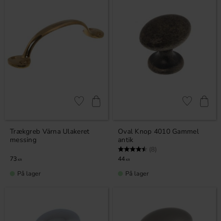
Gem som favorit
Gem som fav
Trækgreb Värna Ulakeret
Oval Knop 4010 Gammel
messing
antik
Vurdering:
4.5 ud af 5 stjerner
(8)
73
44
KR
KR
På lager
På lager