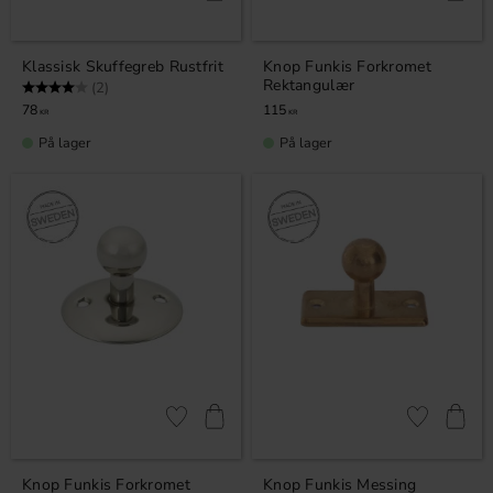
Klassisk Skuffegreb Rustfrit
Knop Funkis Forkromet
Rektangulær
Vurdering:
4.0 ud af 5 stjerner
(2)
78
115
KR
KR
På lager
På lager
Gem som favorit
Gem som fav
Knop Funkis Forkromet
Knop Funkis Messing