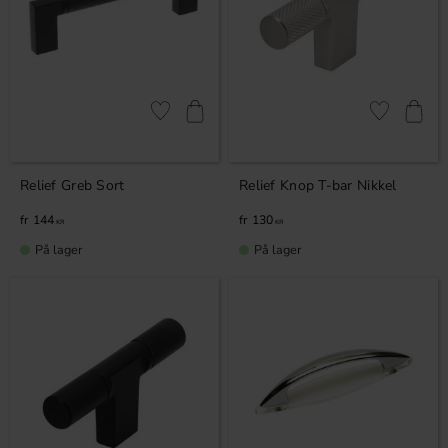
Gem som favorit
Gem som fav
Relief Greb Sort
Relief Knop T-bar Nikkel
144
130
KR
KR
På lager
På lager