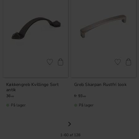
Gem som favorit
Gem som fav
Køkkengreb Kvillinge Sort
Greb Skarpan Rustfri look
antik
36
93
KR
KR
På lager
På lager
1–
60
af
128