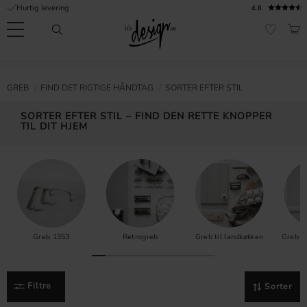
Hurtig levering
4.8
Menu
IND
FAVORI
Kundeservice
Mine
Valuta
FORMATION
GREB
​FIND DET RIGTIGE HÅNDTAG
SORTER EFTER STIL
sider |
It's
Ofte stillede
SORTER EFTER STIL – FIND DEN RETTE KNOPPER
Design
spørgsmål
TIL DIT HJEM
Inspiration & Tips
er
Greb 1353
Retrogreb
Greb til landkøkken
​Greb t
Filtre
Sorter