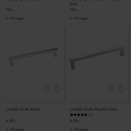
jern
70
70
KR
KR
På lager
På lager
Gem som favorit
Gem som fav
Linfalk Greb Krom
Linfalk Greb Rustfri look
Vurdering:
5.0 ud af 5 stjerner
(3)
51
51
KR
KR
På lager
På lager