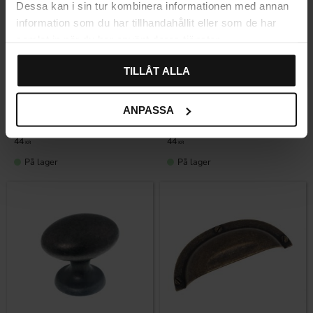
Dessa kan i sin tur kombinera informationen med annan
information som du har tillhandahållit eller som de har
samlat in när du har använt deras tjänster.
Gem som favorit
Gem som fav
TILLÅT ALLA
Oval Knop 4010
Oval Knop 4010 Nikkel
ANPASSA
Messingfarvet
Vurdering:
4.5 ud af 5 stjerner
(8)
Vurdering:
4.5 ud af 5 stjerner
(8)
44
44
KR
KR
På lager
På lager