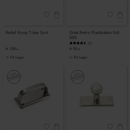
Gem som favorit
Gem som fav
Relief Knop T-bar Sort
Greb Retro Plastbakke Stil
555
Vurdering:
4.8 ud af 5 stjerner
(9)
130
51
KR
KR
På lager
På lager
Gem som favorit
Gem som fav