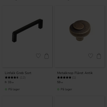
Gem som favorit
Gem som fav
Linfalk Greb Sort
Metalknop Fläret Antik
Vurdering:
4.8 ud af 5 stjerner
Vurdering:
5.0 ud af 5 stjerner
(12)
(1)
33
59
KR
KR
På lager
På lager