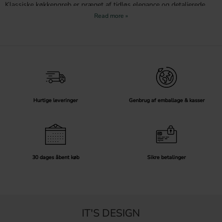
Klassiske køkkengreb er præget af tidløs elegance og detaljerede
mønstre. Greb i poleret eller ubehandlet messing samt tin er
almindelige valg. Skålegreb og ovale
knopper
er perfekte til
klassiske køkkenskabe og skuffer.
Landlig stil
For en landlig og indbydende atmosfære skal du vælge greb med en
mere rustik og traditionel design. Skålegreb i antik messing eller jern
er populære valg. Disse greb giver en varm følelse og passer perfekt
med træoverflader og profilerede køkkendøre.
Hurtige leveringer
Genbrug af emballage & kasser
Retro stil
Retrogreb giver dit køkken en charmerende og nostalgisk følelse.
Farverige greb i keramik eller plastik samt greb med unikke mønstre
og former er ideelle til at skabe en legende og personlig stil.
Skandinavisk stil
30 dages åbent køb
Sikre betalinger
Skandinavisk design fokuserer på enkelhed og funktionalitet. Greb i
træ eller med en mat finish passer perfekt ind i den skandinaviske
stil. Disse greb kombinerer naturlige materialer med rene linjer for et
harmonisk og stilfuldt look.
IT'S DESIGN
Tips til at vælge de rette greb