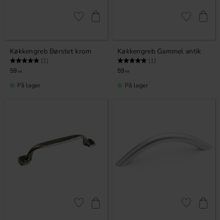
Gem som favorit
Gem som fav
Køkkengreb Børstet krom
Køkkengreb Gammel antik
Vurdering:
5.0 ud af 5 stjerner
Vurdering:
5.0 ud af 5 stjerner
(1)
(1)
59
59
KR
KR
På lager
På lager
Gem som favorit
Gem som fav