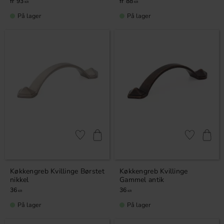
93
88
KR
KR
På lager
På lager
Gem som favorit
Gem som fav
Køkkengreb Kvillinge Børstet
Køkkengreb Kvillinge
nikkel
Gammel antik
36
36
KR
KR
På lager
På lager