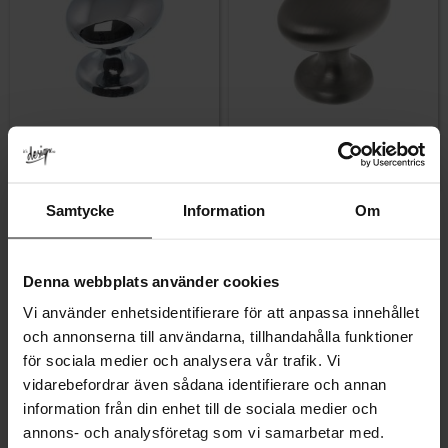
Gem som favorit
Gem som fav
Samtycke
Information
Om
Oval Knop 4010 Krom
Oval Knop 4010 Mat nikkel
Vurdering:
4.5 ud af 5 stjerner
Vurdering:
4.5 ud af 5 stjerner
(8)
(8)
44
44
KR
KR
Denna webbplats använder cookies
På lager
På lager
Vi använder enhetsidentifierare för att anpassa innehållet
och annonserna till användarna, tillhandahålla funktioner
för sociala medier och analysera vår trafik. Vi
vidarebefordrar även sådana identifierare och annan
information från din enhet till de sociala medier och
annons- och analysföretag som vi samarbetar med.