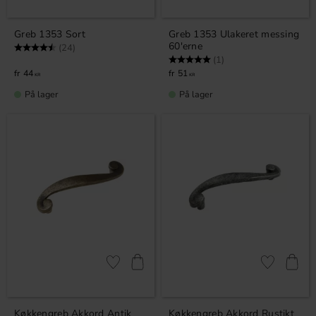
Greb 1353 Sort
Greb 1353 Ulakeret messing
60'erne
Vurdering:
4.9 ud af 5 stjerner
(24)
Vurdering:
5.0 ud af 5 stjerner
(1)
44
51
KR
KR
På lager
På lager
Gem som favorit
Gem som fav
Køkkengreb Akkord Antik
Køkkengreb Akkord Rustikt