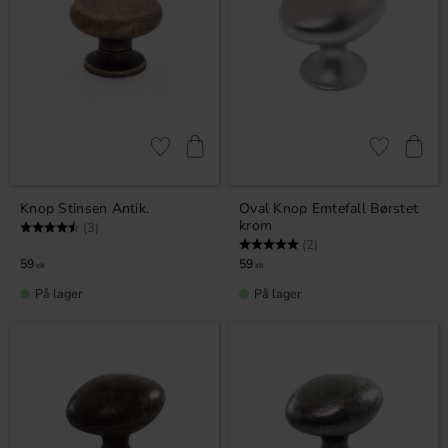
Gem som favorit
Gem som fav
Knop Stinsen Antik.
Oval Knop Emtefall Børstet
krom
Vurdering:
4.7 ud af 5 stjerner
(3)
Vurdering:
5.0 ud af 5 stjerner
(2)
59
59
KR
KR
På lager
På lager