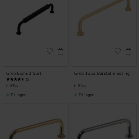
Gem som favorit
Gem som fav
Greb Lidhult Sort
Greb 1353 Børstet messing
Vurdering:
4.7 ud af 5 stjerner
(9)
66
59
KR
KR
På lager
På lager