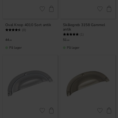
Gem som favorit
Gem som fav
Oval Knop 4010 Sort antik
Skålegreb 3158 Gammel
antik
Vurdering:
4.5 ud af 5 stjerner
(8)
Vurdering:
5.0 ud af 5 stjerner
(1)
44
51
KR
KR
På lager
På lager
Gem som favorit
Gem som fav