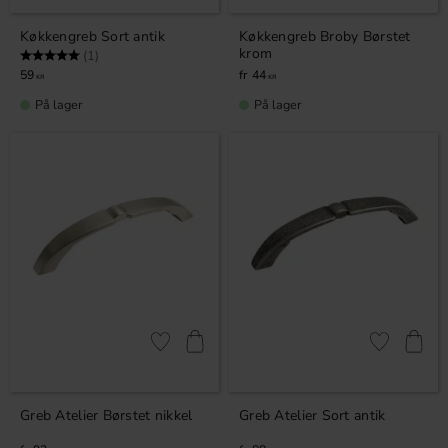
Køkkengreb Sort antik
Køkkengreb Broby Børstet
krom
Vurdering:
5.0 ud af 5 stjerner
(1)
59
44
KR
KR
På lager
På lager
Gem som favorit
Gem som fav
Greb Atelier Børstet nikkel
Greb Atelier Sort antik