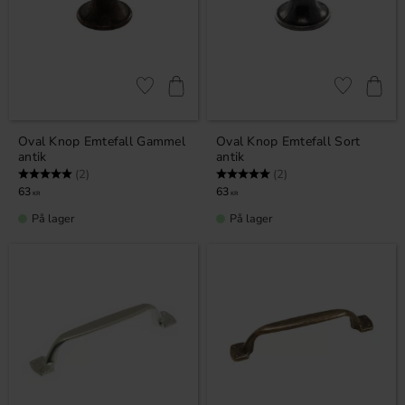
Gem som favorit
Gem som fav
Oval Knop Emtefall Gammel
Oval Knop Emtefall Sort
antik
antik
Vurdering:
5.0 ud af 5 stjerner
Vurdering:
5.0 ud af 5 stjerner
(2)
(2)
63
63
KR
KR
På lager
På lager