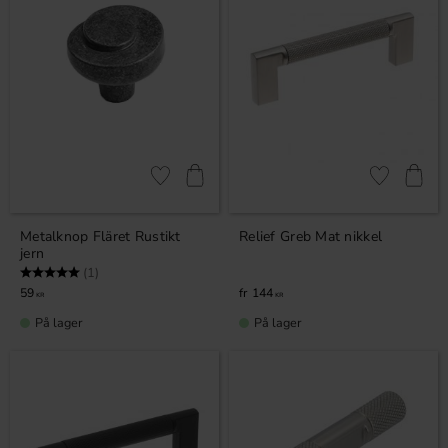
Gem som favorit
Gem som fav
Metalknop Fläret Rustikt
Relief Greb Mat nikkel
jern
Vurdering:
5.0 ud af 5 stjerner
(1)
59
144
KR
KR
På lager
På lager