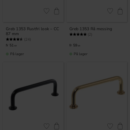
Gem som favorit
Gem som fav
Greb 1353 Rustfri look – CC
Greb 1353 Rå messing
87 mm
Vurdering:
5.0 ud af 5 stjerner
(2)
Vurdering:
4.9 ud af 5 stjerner
(24)
51
59
KR
KR
På lager
På lager
Gem som favorit
Gem som fav