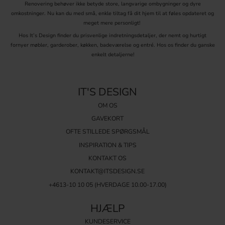
Renovering behøver ikke betyde store, langvarige ombygninger og dyre
Kombiner stilarter:
Bland forskellige grebstyper, som skålegreb og
omkostninger. Nu kan du med små, enkle tiltag få dit hjem til at føles opdateret og
knopper, for at skabe et unikt look.
meget mere personligt!
Tænk på funktionalitet:
Vælg greb, der er komfortable at bruge, især
Hos It’s Design finder du prisvenlige indretningsdetaljer, der nemt og hurtigt
til tunge skuffer og skabe.
fornyer møbler, garderober, køkken, badeværelse og entré. Hos os finder du ganske
Harmoniser farver:
Sørg for, at farverne og finishen på grebene
enkelt detaljerne!
matcher resten af køkkenindretningen for et enhedligt design.
Udforsk vores brede udvalg af køkkengreb og knopper for at finde
de perfekte detaljer, der løfter dit køkkens æstetik og funktionalitet.
IT'S DESIGN
Detaljerne gør helheden!
OM OS
GAVEKORT
OFTE STILLEDE SPØRGSMÅL
INSPIRATION & TIPS
KONTAKT OS
KONTAKT@ITSDESIGN.SE
+4613-10 10 05 (HVERDAGE 10.00-17.00)
HJÆLP
KUNDESERVICE