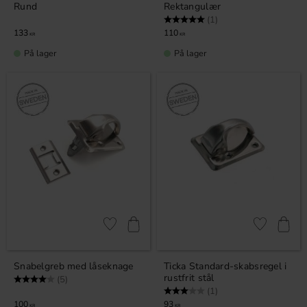
Rund
Rektangulær
Vurdering:
5.0 ud af 5 stjerner
(1)
133
110
KR
KR
På lager
På lager
Gem som favorit
Gem som fav
Snabelgreb med låseknage
Ticka Standard-skabsregel i
rustfrit stål
Vurdering:
4.0 ud af 5 stjerner
(5)
Vurdering:
3.0 ud af 5 stjerner
(1)
100
93
KR
KR