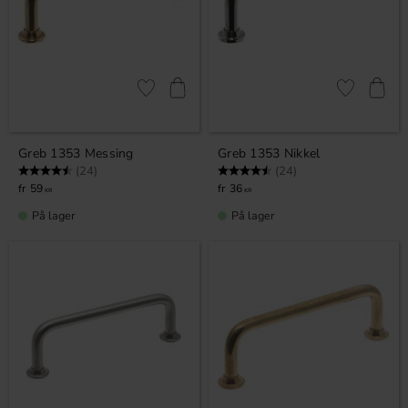
Gem som favorit
Gem som fav
Greb 1353 Messing
Greb 1353 Nikkel
Vurdering:
4.9 ud af 5 stjerner
Vurdering:
4.9 ud af 5 stjerner
(24)
(24)
59
36
KR
KR
På lager
På lager