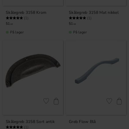
Skålegreb 3158 Krom
Skålegreb 3158 Mat nikkel
Vurdering:
5.0 ud af 5 stjerner
Vurdering:
5.0 ud af 5 stjerner
(1)
(1)
51
51
KR
KR
På lager
På lager
Gem som favorit
Gem som fav
Skålegreb 3158 Sort antik
Greb Flow Blå
Vurdering:
5.0 ud af 5 stjerner
(1)