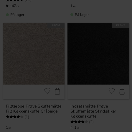
(23)
147
1
KR
KR
På lager
På lager
PRØVE
PRØVE
Gem som favorit
Gem som fav
Filttæppe Prøve Skuffemåtte
Indsatsmåtte Prøve
Filt Køkkenskuffe Gråbeige
Skuffemåtte Skridsikker
Køkkenskuffe
Vurdering:
4.0 ud af 5 stjerner
(1)
Vurdering:
4.0 ud af 5 stjerner
(2)
1
1
KR
KR