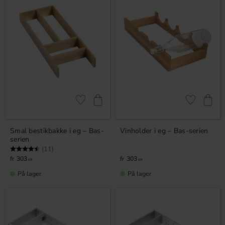
Gem som favorit
Gem som fav
Smal bestikbakke i eg – Bas-
Vinholder i eg – Bas-serien
serien
Vurdering:
4.9 ud af 5 stjerner
(11)
303
303
KR
KR
På lager
På lager