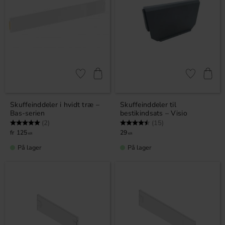
Gem som favorit
Gem som fav
Skuffeinddeler i hvidt træ –
Skuffeinddeler til
Bas-serien
bestikindsats – Visio
Vurdering:
5.0 ud af 5 stjerner
Vurdering:
4.5 ud af 5 stjerner
(2)
(15)
125
29
KR
KR
På lager
På lager