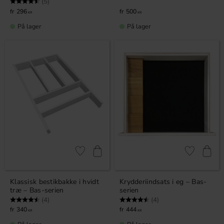
Vurdering:
4.6 ud af 5 stjerner
(5)
296
500
KR
KR
På lager
På lager
Gem som favorit
Gem som fav
Klassisk bestikbakke i hvidt
Krydderiindsats i eg – Bas-
træ – Bas-serien
serien
Vurdering:
4.8 ud af 5 stjerner
Vurdering:
4.5 ud af 5 stjerner
(4)
(4)
340
444
KR
KR