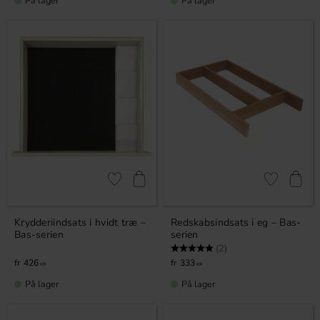
På lager
På lager
Gem som favorit
Gem som fav
Krydderiindsats i hvidt træ –
Redskabsindsats i eg – Bas-
Bas-serien
serien
Vurdering:
5.0 ud af 5 stjerner
(2)
426
333
KR
KR
På lager
På lager