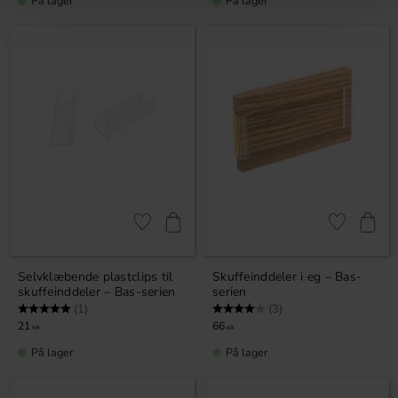
På lager
På lager
Gem som favorit
Gem som fav
Selvklæbende plastclips til
Skuffeinddeler i eg – Bas-
skuffeinddeler – Bas-serien
serien
Vurdering:
5.0 ud af 5 stjerner
Vurdering:
4.0 ud af 5 stjerner
(1)
(3)
21
66
KR
KR
På lager
På lager