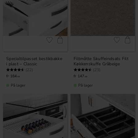
Gem som favorit
Gem som fav
Specialtilpasset bestikbakke
Filtmåtte Skuffeindsats Filt
i plast – Classic
Køkkenskuffe Gråbeige
Vurdering:
4.9 ud af 5 stjerner
Vurdering:
4.7 ud af 5 stjerner
(22)
(23)
184
147
KR
KR
På lager
På lager