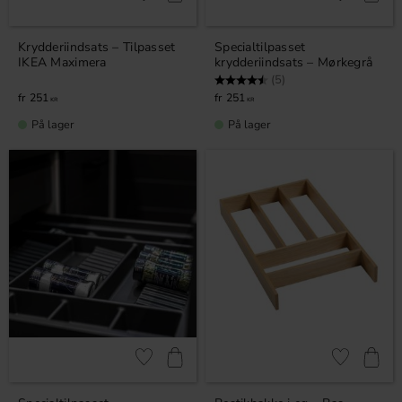
Krydderiindsats – Tilpasset
Specialtilpasset
IKEA Maximera
krydderiindsats – Mørkegrå
Vurdering:
4.8 ud af 5 stjerner
(5)
251
251
KR
KR
På lager
På lager
Gem som favorit
Gem som fav