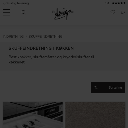
Hurtig levering
4.8
Menu
IND
FAVORI
Kundeservice
Mine
Valuta
NFORMATION
INDRETNING
SKUFFEINDRETNING
sider |
It's
Ofte stillede
SKUFFEINDRETNING I KØKKEN
Design
spørgsmål
Bestikbakker, skuffemåtter og krydderiskuffer til
køkkenet
Inspiration & Tips
er
Vælg sorteringsmetod