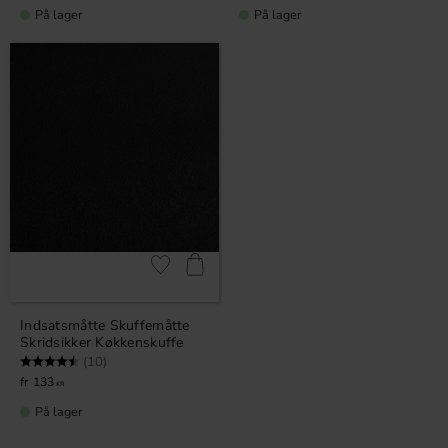
På lager
På lager
Gem som favorit
Indsatsmåtte Skuffemåtte
Skridsikker Køkkenskuffe
Vurdering:
4.7 ud af 5 stjerner
(10)
133
KR
På lager