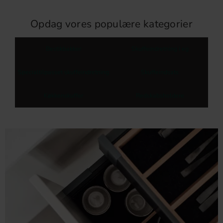
Opdag vores populære kategorier
Bestikbakker
Skuffeindretning i eg
Specialtilpasset skuffeindretning
Skuffeindsats
Køkkenskuffer
Redskabsholdere