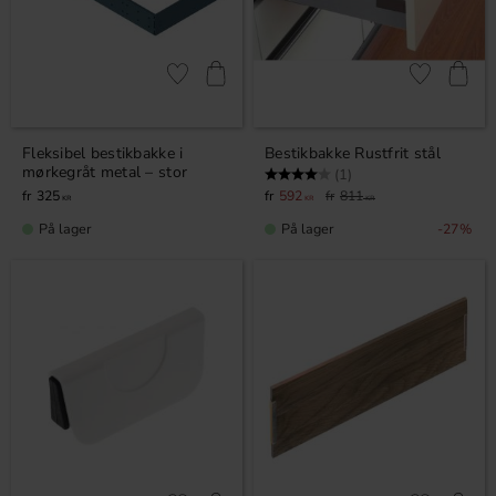
Gem som favorit
Gem som fav
Fleksibel bestikbakke i
Bestikbakke Rustfrit stål
mørkegråt metal – stor
Vurdering:
4.0 ud af 5 stjerner
(1)
325
592
811
KR
KR
KR
På lager
På lager
27
%