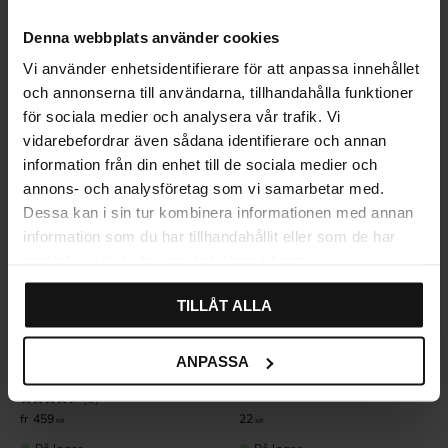
Vurdering:
4.5 ud af 5 stjerner
(4)
51
522
KR
KR
Denna webbplats använder cookies
På lager
På lager
Vi använder enhetsidentifierare för att anpassa innehållet
och annonserna till användarna, tillhandahålla funktioner
för sociala medier och analysera vår trafik. Vi
vidarebefordrar även sådana identifierare och annan
information från din enhet till de sociala medier och
annons- och analysföretag som vi samarbetar med.
Dessa kan i sin tur kombinera informationen med annan
information som du har tillhandahållit eller som de har
samlat in när du har använt deras tjänster.
TILLÅT ALLA
Gem som favorit
Gem som fav
ANPASSA
Knivindsats i hvidt træ –
Selvklæbende plastclips til
Bas-serien
høj skuffeinddeler – Bas-
serien
Vurdering:
4.3 ud af 5 stjerner
(3)
459
22
KR
KR