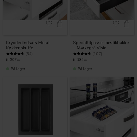
Gem som favorit
Gem som fav
Krydderiindsats Metal
Specialtilpasset bestikbakke
Køkkenskuffe
– Mørkegrå Visio
Vurdering:
4.7 ud af 5 stjerner
Vurdering:
4.8 ud af 5 stjerner
(54)
(107)
207
184
KR
KR
På lager
På lager