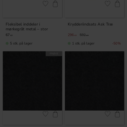
Gem som favorit
Gem som fav
Fleksibel inddeler i
Krydderiindsats Ask Træ
mørkegråt metal – stor
67
296
592
KR
KR
KR
5 stk. på lager
1 stk. på lager
50
%
PRØVE
Gem som favorit
Gem som fav