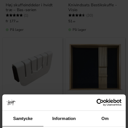
Høj skuffeinddeler i hvidt
Knivindsats Bestikskuffe -
træ – Bas-serien
Visio
Vurdering:
5.0 ud af 5 stjerner
Vurdering:
4.1 ud af 5 stjerner
(1)
(30)
177
51
KR
KR
På lager
På lager
Gem som favorit
Gem som fav
Knivindsats Bestikskuffe
Knivindsats i eg – Bas-serien
Samtycke
Information
Om
Classic
Vurdering:
4.7 ud af 5 stjerner
(13)