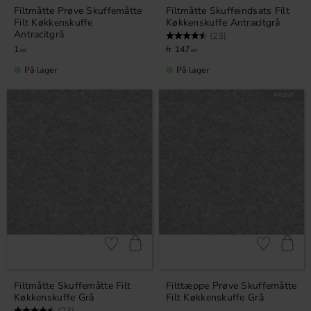
Filtmåtte Prøve Skuffemåtte
Filtmåtte Skuffeindsats Filt
Filt Køkkenskuffe
Køkkenskuffe Antracitgrå
Antracitgrå
Vurdering:
4.7 ud af 5 stjerner
(23)
1
147
KR
KR
På lager
På lager
PRØVE
Gem som favorit
Gem som fav
Filtmåtte Skuffemåtte Filt
Filttæppe Prøve Skuffemåtte
Køkkenskuffe Grå
Filt Køkkenskuffe Grå
Vurdering:
4.7 ud af 5 stjerner