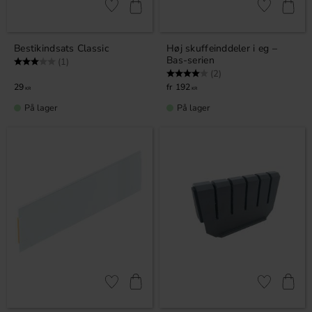
Gem som favorit
Gem som fav
Bestikindsats Classic
Høj skuffeinddeler i eg –
Bas-serien
Vurdering:
3.0 ud af 5 stjerner
(1)
Vurdering:
4.0 ud af 5 stjerner
(2)
29
192
KR
KR
På lager
På lager
Gem som favorit
Gem som fav