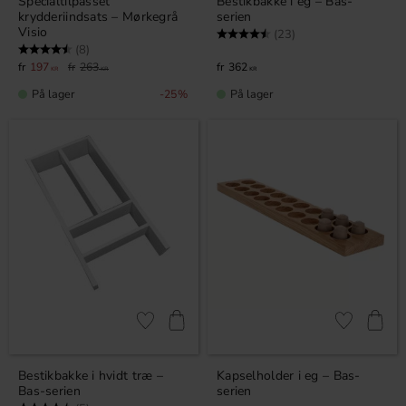
Specialtilpasset
Bestikbakke i eg – Bas-
krydderiindsats – Mørkegrå
serien
Visio
Vurdering:
4.9 ud af 5 stjerner
(23)
Vurdering:
4.8 ud af 5 stjerner
(8)
197
263
362
KR
KR
KR
På lager
På lager
25
%
Gem som favorit
Gem som fav
Bestikbakke i hvidt træ –
Kapselholder i eg – Bas-
Bas-serien
serien