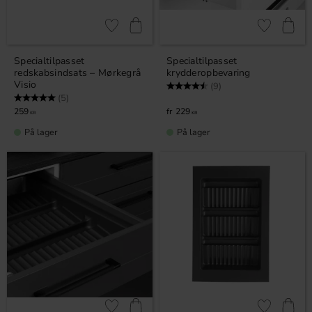
Gem som favorit
Gem som fav
Specialtilpasset
Specialtilpasset
redskabsindsats – Mørkegrå
krydderopbevaring
Visio
Vurdering:
4.4 ud af 5 stjerner
(9)
Vurdering:
5.0 ud af 5 stjerner
(5)
259
229
KR
KR
På lager
På lager
Gem som favorit
Gem som fav