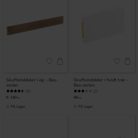
Gem som favorit
Gem som fav
Skuffeinddeler i eg – Bas-
Skuffeinddeler i hvidt træ –
serien
Bas-serien
Vurdering:
4.8 ud af 5 stjerner
Vurdering:
3.0 ud af 5 stjerner
(8)
(2)
140
66
KR
KR
På lager
På lager