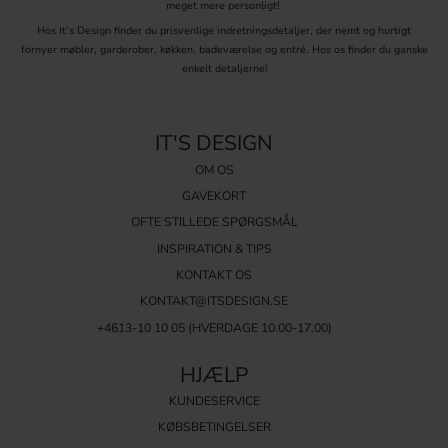
meget mere personligt!
Hos It’s Design finder du prisvenlige indretningsdetaljer, der nemt og hurtigt
fornyer møbler, garderober, køkken, badeværelse og entré. Hos os finder du ganske
enkelt detaljerne!
IT'S DESIGN
OM OS
GAVEKORT
OFTE STILLEDE SPØRGSMÅL
INSPIRATION & TIPS
KONTAKT OS
KONTAKT@ITSDESIGN.SE
+4613-10 10 05 (HVERDAGE 10.00-17.00)
HJÆLP
KUNDESERVICE
KØBSBETINGELSER