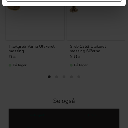
Trækgreb Värna Ulakeret
Greb 1353 Ulakeret
messing
messing 60'erne
73
51
KR
KR
På lager
På lager
Se også
Lædergreb
Greb