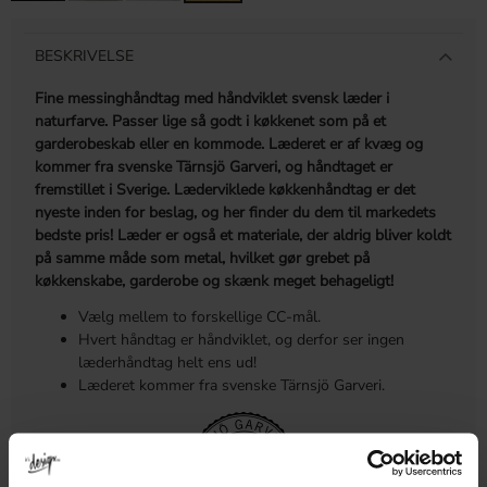
BESKRIVELSE
Fine messinghåndtag med håndviklet svensk læder i
naturfarve. Passer lige så godt i køkkenet som på et
garderobeskab eller en kommode. Læderet er af
kvæg
og
kommer fra svenske Tärnsjö Garveri, og håndtaget er
fremstillet i Sverige. Læderviklede køkkenhåndtag er det
nyeste inden for beslag, og her finder du dem til markedets
bedste pris!
Læder er også et materiale, der aldrig bliver koldt
på samme måde som metal, hvilket gør grebet på
køkkenskabe, garderobe og skænk meget behageligt!
Vælg mellem to forskellige CC-mål.
Hvert håndtag er håndviklet, og derfor ser ingen
læderhåndtag helt ens ud!
Læderet kommer fra svenske Tärnsjö Garveri.