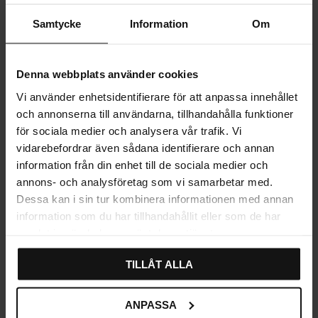
Samtycke
Information
Om
MÅL OG MONTERING
Denna webbplats använder cookies
MERE INFORMATION
Vi använder enhetsidentifierare för att anpassa innehållet
ANMELDELSER
och annonserna till användarna, tillhandahålla funktioner
för sociala medier och analysera vår trafik. Vi
vidarebefordrar även sådana identifierare och annan
information från din enhet till de sociala medier och
annons- och analysföretag som vi samarbetar med.
Relaterede produkter
Dessa kan i sin tur kombinera informationen med annan
information som du har tillhandahållit eller som de har
samlat in när du har använt deras tjänster.
TILLÅT ALLA
ANPASSA