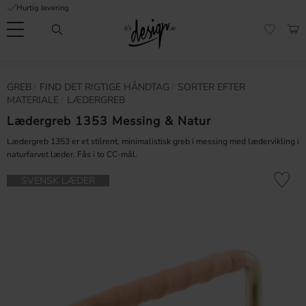
Hurtig levering
Menu
IND
FAVORI
Kundeservice
Mine
Valuta
GREB
​FIND DET RIGTIGE HÅNDTAG
SORTER EFTER
FORMATION
sider |
MATERIALE
LÆDERGREB
It's
Ofte stillede
Design
Lædergreb 1353 Messing & Natur
spørgsmål
Lædergreb 1353 er et stilrent, minimalistisk greb i messing med lædervikling i
naturfarvet læder. Fås i to CC-mål.
Inspiration & Tips
er
Gem som 
SVENSK LÆDER