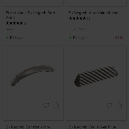
Etiketplade Skålegreb Sort
Skålegreb Aluminiumfarve
Antik
Vurdering:
5.0 ud af 5 stjerner
(1)
Vurdering:
5.0 ud af 5 stjerner
(1)
66
11
57
KR
KR
KR
På lager
På lager
81
%
Gem som favorit
Gem som fav
Skålegreb Børstet krom
Skålegreb Old silver Rille