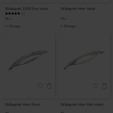
Skålegreb 3158 Sort antik
Skålegreb Mem Antik
Vurdering:
5.0 ud af 5 stjerner
(1)
51
73
KR
KR
På lager
På lager
Gem som favorit
Gem som fav
Skålegreb Mem Krom
Skålegreb Mem Mat nikkel