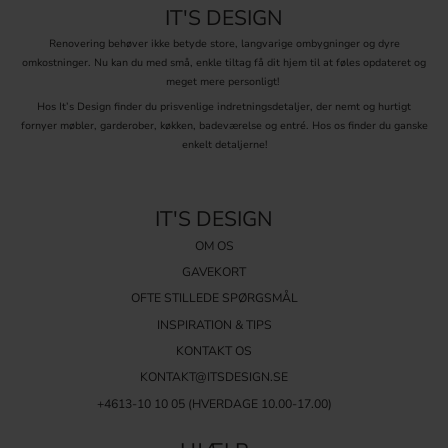
Skålegreb er alsidige og kan bruges i forskellige dele af hjemmet:
IT'S DESIGN
Køkkenskabe:
Ergonomiske og stilfulde greb, der gør det nemt at åbne og
Renovering behøver ikke betyde store, langvarige ombygninger og dyre
lukke døre.
omkostninger. Nu kan du med små, enkle tiltag få dit hjem til at føles opdateret og
Badeværelsesmøbler:
Holdbare og luksuriøse løsninger, der fungerer godt
meget mere personligt!
i fugtige miljøer.
Hos It’s Design finder du prisvenlige indretningsdetaljer, der nemt og hurtigt
Soveværelsesmøbler:
Opgrader kommoder, skænke og garderobeskabe
fornyer møbler, garderober, køkken, badeværelse og entré. Hos os finder du ganske
med stilfulde skålegreb, der harmonerer med rummets øvrige indretning.
enkelt detaljerne!
Montering
At montere skålegreb er nemt og kan gøres med få værktøjer:
IT'S DESIGN
Skruetrækker:
For at undgå at beskadige grebet eller skruen.
OM OS
Målebånd og boremaskine:
For at måle og bore huller på de rigtige steder.
Markeringsskabelon:
For at sikre præcis placering af skruehullerne.
GAVEKORT
OFTE STILLEDE SPØRGSMÅL
CC-mål
INSPIRATION & TIPS
Det mest almindelige CC-
mål
(afstanden mellem skruehullerne) for
skålegreb er 64 mm, men vi tilbyder også varianter med 96 mm.
KONTAKT OS
Dette mål påvirker grebets grebskomfort og hvordan det passer på
KONTAKT@ITSDESIGN.SE
forskellige overflader.
+4613-10 10 05 (HVERDAGE 10.00-17.00)
Skålegrebets historie
Skålegrebets design har udviklet sig fra enkle træmodeller til