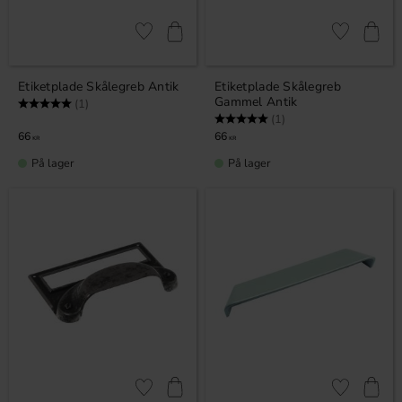
Gem som favorit
Gem som fav
Etiketplade Skålegreb Antik
Etiketplade Skålegreb
Gammel Antik
Vurdering:
5.0 ud af 5 stjerner
(1)
Vurdering:
5.0 ud af 5 stjerner
(1)
66
66
KR
KR
På lager
På lager
Gem som favorit
Gem som fav