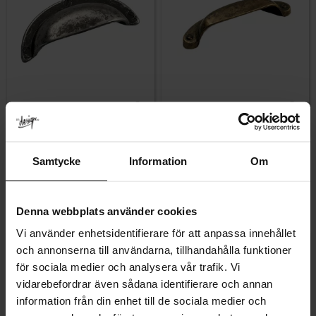
Gem som favorit
Gem som fav
Klassisk Skålegreb sort
Skålegreb 5283 Gammel
Samtycke
Information
Om
antik.
antik
Vurdering:
5.0 ud af 5 stjerner
Vurdering:
5.0 ud af 5 stjerner
(1)
(2)
59
59
KR
KR
Denna webbplats använder cookies
På lager
2-4 uger
Vi använder enhetsidentifierare för att anpassa innehållet
och annonserna till användarna, tillhandahålla funktioner
för sociala medier och analysera vår trafik. Vi
vidarebefordrar även sådana identifierare och annan
information från din enhet till de sociala medier och