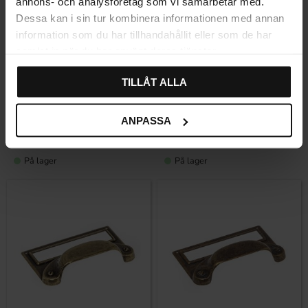
annons- och analysföretag som vi samarbetar med.
Dessa kan i sin tur kombinera informationen med annan
information som du har tillhandahållit eller som de har
samlat in när du har använt deras tjänster.
Gem som favorit
Gem som fav
TILLÅT ALLA
Skålegreb 5283 Sort antik
Skålegreb 4438 – Mat nikkel,
ANPASSA
århundredeskiftestil
Vurdering:
5.0 ud af 5 stjerner
(2)
59
36
KR
KR
På lager
På lager