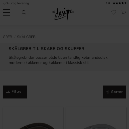
Hurtig levering
4.8
Menu
IND
FAVORI
Kundeservice
Mine
Valuta
FORMATION
GREB
SKÅLGREB
sider |
It's
Ofte stillede
SKÅLGREB TIL SKABE OG SKUFFER
Design
spørgsmål
Skålegreb, der passer både til en landlig købmandsdisk,
moderne køkkener og køkkener i klassisk stil
Inspiration & Tips
er
Filtre
Sorter