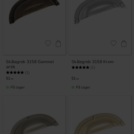
Gem som favorit
Gem som fav
Skålegreb 3158 Gammel
Skålegreb 3158 Krom
antik
Vurdering:
5.0 ud af 5 stjerner
(1)
Vurdering:
5.0 ud af 5 stjerner
(1)
51
51
KR
KR
På lager
På lager