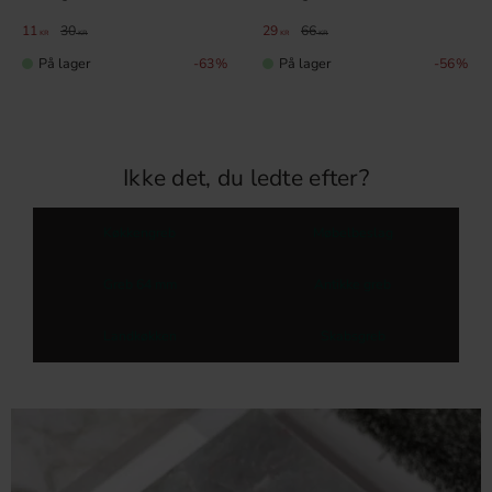
11
30
29
66
KR
KR
KR
KR
På lager
På lager
63
%
56
%
Ikke det, du ledte efter?
Køkkengreb
Møbelbeslag
Greb 64 mm
Antikke greb
Landkøkken
Skabsgreb