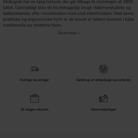
Skålegreb har en lang historie, der går tilbage til slutningen af 1800-
tallet. Oprindeligt blev de hovedsageligt brugt i købmandsdiske og
køkkenbænke, ofte i kombination med små etiketholdere. Med deres
praktiske og ergonomiske form er de blevet et tidløst element i både
traditionelle og moderne hjem.
Materialer og finish
Vi tilbyder et bredt udvalg af skålegreb i forskellige materialer og
overflader, der passer til enhver indretningsstil:
Messing og guld:
Giver en elegant og tidløs finish, perfekt til både moderne
og klassiske miljøer.
Rustfrit stål og børstet nikkel:
Kendt for deres holdbarhed og moderne
æstetik, er disse
greb
et klassisk valg til køkkener.
Hurtige leveringer
Genbrug af emballage og kartoner
Antik tin og sort antik:
Giver en blødere, traditionel følelse og er populære i
landlige køkkener.
Kobber:
Giver et varmt og industrielt udtryk, ideelt til dem, der ønsker en rå
men stilfuld atmosfære.
Krom:
En moderne og skinnende overflade, der passer godt til
30 dages returret
Sikre betalinger
skandinaviske køkkener med hvide rammedøre.
Nikkel:
En blank, varm tone, der ligner poleret rustfrit stål, perfekt til
klassiske køkkenindretninger.
Anvendelse i forskellige rum