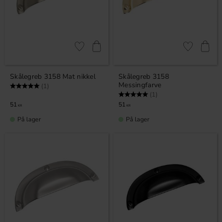
Gem som favorit
Gem som fav
Skålegreb 3158 Mat nikkel
Skålegreb 3158
Messingfarve
Vurdering:
5.0 ud af 5 stjerner
(1)
Vurdering:
5.0 ud af 5 stjerner
(1)
51
51
KR
KR
På lager
På lager