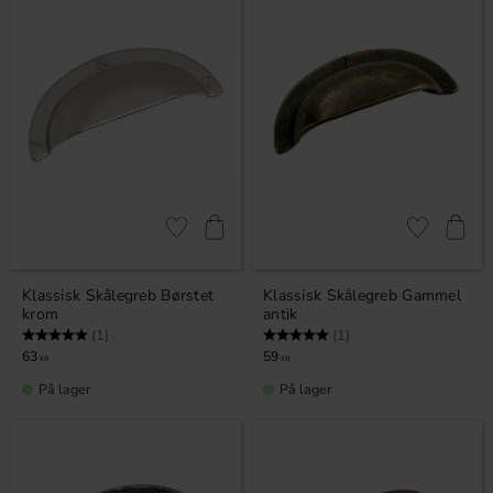
Gem som favorit
Gem som fav
Klassisk Skålegreb Børstet
Klassisk Skålegreb Gammel
krom
antik
Vurdering:
5.0 ud af 5 stjerner
Vurdering:
5.0 ud af 5 stjerner
(1)
(1)
63
59
KR
KR
På lager
På lager