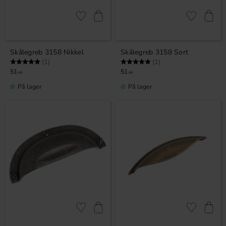
Gem som favorit
Gem som fav
Skålegreb 3158 Nikkel
Skålegreb 3158 Sort
Vurdering:
5.0 ud af 5 stjerner
Vurdering:
5.0 ud af 5 stjerner
(1)
(1)
51
51
KR
KR
På lager
På lager
Gem som favorit
Gem som fav