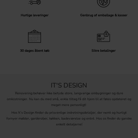
Skuffegreb er designet til at give et behageligt greb, når du åbner
tunge skuffer. De fås i forskellige størrelser og stilarter for at passe
Hurtige leveringer
Genbrug af emballage & kasser
til forskellige typer skuffer og indretninger. En populær løsning er
skålegreb, som har en karakteristisk konkav form og giver en
naturlig fordybning til fingrene. Skålegreb er især praktiske i
køkkenet, hvor skufferne ofte er tunge og kræver et stærkt og
behageligt greb.
Leder du efter greb til skuffer, kan du bruge de fleste af vores
30 dages åbent køb
Sikre betalinger
modeller, så længe skruehulsafstanden (cc-målet) passer til
skuffefronten. Til skuffer er
skålegreb
og bredere bøjlegreb et
populært valg, fordi de giver et behageligt greb, når skuffen er fyldt.
Vores greb til skuffer fås i samme materialer og finisher som
skabsgrebene, så du let kan holde en ensartet stil på låger og
skuffer.
IT'S DESIGN
Renovering behøver ikke betyde store, langvarige ombygninger og dyre
Stil og materialer
omkostninger. Nu kan du med små, enkle tiltag få dit hjem til at føles opdateret og
meget mere personligt!
Valget af materiale til dine greb kan gøre en stor forskel for
helhedsindtrykket i dit hjem. Her er nogle populære muligheder:
Hos It’s Design finder du prisvenlige indretningsdetaljer, der nemt og hurtigt
fornyer møbler, garderober, køkken, badeværelse og entré. Hos os finder du ganske
Messing:
Fås i både poleret og ubehandlet messing. Poleret messing
enkelt detaljerne!
bevarer sin glans over tid, mens ubehandlet messing udvikler en smuk
patina.