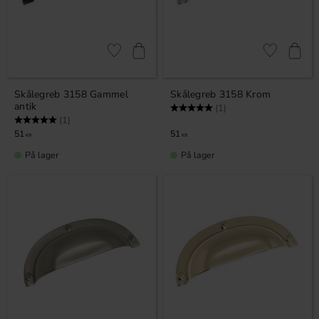
Gem som favorit
Gem som fav
Skålegreb 3158 Gammel
Skålegreb 3158 Krom
antik
Vurdering:
5.0 ud af 5 stjerner
(1)
Vurdering:
5.0 ud af 5 stjerner
(1)
51
51
KR
KR
På lager
På lager