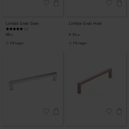
Gem som favorit
Gem som fav
Linfalk Greb Grøn
Linfalk Greb Hvid
Vurdering:
5.0 ud af 5 stjerner
(1)
66
51
KR
KR
På lager
På lager
Gem som favorit
Gem som fav