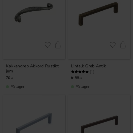
Gem som favorit
Gem som fav
Køkkengreb Akkord Rustikt
Linfalk Greb Antik
jern
Vurdering:
5.0 ud af 5 stjerner
(1)
70
88
KR
KR
På lager
På lager