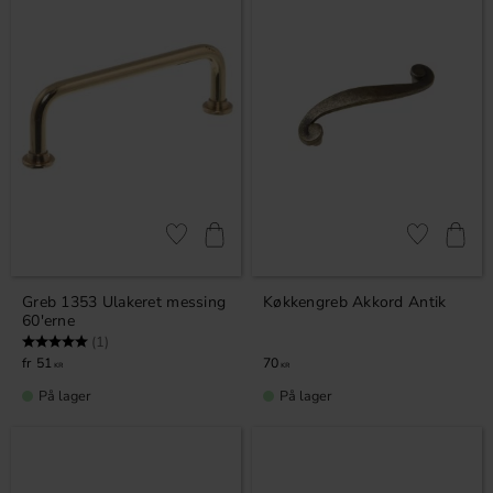
Gem som favorit
Gem som fav
Greb 1353 Ulakeret messing
Køkkengreb Akkord Antik
60'erne
Vurdering:
5.0 ud af 5 stjerner
(1)
51
70
KR
KR
På lager
På lager