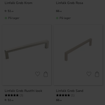
Linfalk Greb Krom
Linfalk Greb Rosa
51
66
KR
KR
På lager
På lager
Gem som favorit
Gem som fav
Linfalk Greb Rustfri look
Linfalk Greb Sand
Vurdering:
5.0 ud af 5 stjerner
Vurdering:
5.0 ud af 5 stjerner
(3)
(1)
51
66
KR
KR