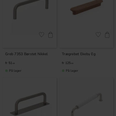
Gem som favorit
Gem som fav
Greb 7353 Børstet Nikkel
Trægrebet Ekeby Eg
51
125
KR
KR
På lager
På lager