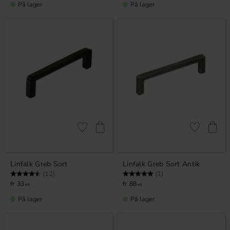
På lager
På lager
Gem som favorit
Gem som fav
Linfalk Greb Sort
Linfalk Greb Sort Antik
Vurdering:
4.8 ud af 5 stjerner
Vurdering:
5.0 ud af 5 stjerner
(12)
(1)
33
88
KR
KR
På lager
På lager