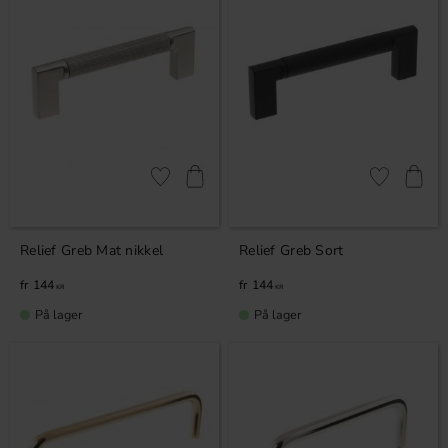
Gem som favorit
Gem som fav
Relief Greb Mat nikkel
Relief Greb Sort
144
144
KR
KR
På lager
På lager