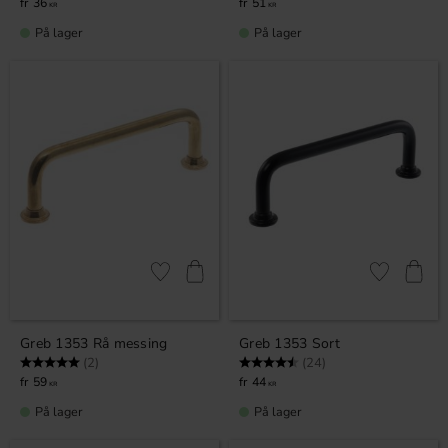
36
51
KR
KR
På lager
På lager
Gem som favorit
Gem som fav
Greb 1353 Rå messing
Greb 1353 Sort
Vurdering:
5.0 ud af 5 stjerner
Vurdering:
4.9 ud af 5 stjerner
(2)
(24)
59
44
KR
KR
På lager
På lager