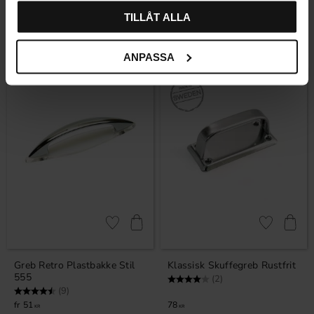
Vurdering:
4.7 ud af 5 stjerner
(3)
TILLÅT ALLA
118
110
KR
KR
På lager
På lager
ANPASSA
Gem som favorit
Gem som fav
Greb Retro Plastbakke Stil
Klassisk Skuffegreb Rustfrit
555
Vurdering:
4.0 ud af 5 stjerner
(2)
Vurdering:
4.8 ud af 5 stjerner
(9)
51
78
KR
KR