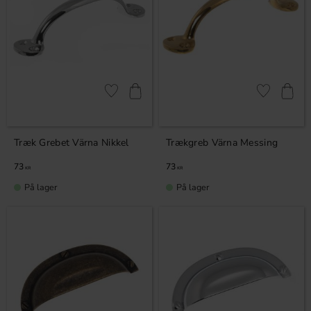
Gem som favorit
Gem som fav
Træk Grebet Värna Nikkel
Trækgreb Värna Messing
73
73
KR
KR
På lager
På lager