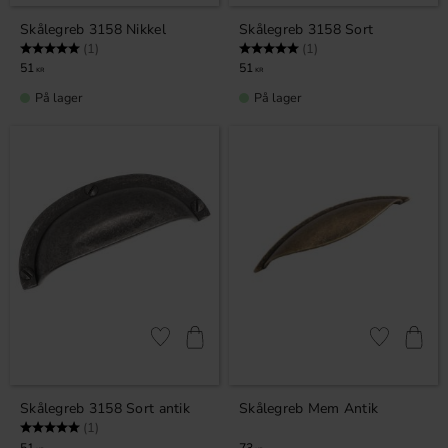
Skålegreb 3158 Nikkel
Skålegreb 3158 Sort
Vurdering:
5.0 ud af 5 stjerner
Vurdering:
5.0 ud af 5 stjerner
(1)
(1)
51
51
KR
KR
På lager
På lager
Gem som favorit
Gem som fav
Skålegreb 3158 Sort antik
Skålegreb Mem Antik
Vurdering:
5.0 ud af 5 stjerner
(1)
51
73