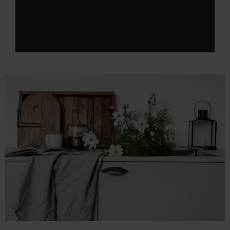
Knopper
Skålgreb
Sorte greb
Messinggreb