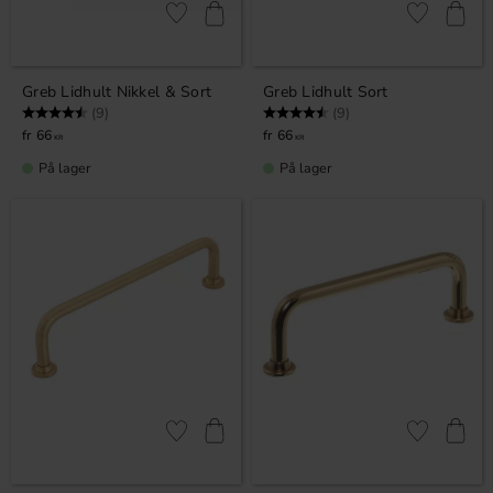
Gem som favorit
Gem som fav
Greb Lidhult Nikkel & Sort
Greb Lidhult Sort
Vurdering:
4.7 ud af 5 stjerner
Vurdering:
4.7 ud af 5 stjerner
(9)
(9)
66
66
KR
KR
På lager
På lager
Gem som favorit
Gem som fav