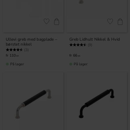
Gem som favorit
Gem som fav
Ullevi greb med bagplade –
Greb Lidhult Nikkel & Hvid
børstet nikkel
Vurdering:
4.7 ud af 5 stjerner
(9)
Vurdering:
4.7 ud af 5 stjerner
(3)
110
66
KR
KR
På lager
På lager