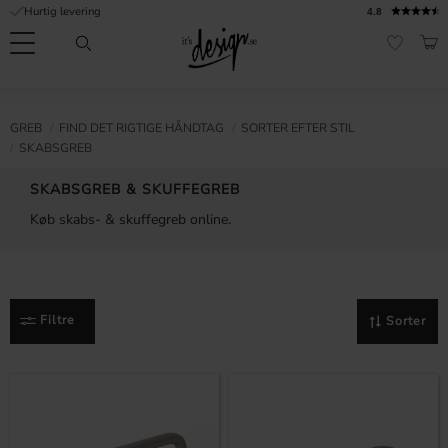
Hurtig levering
4.8
Menu
IND
FAVORI
Kundeservice
Mine
Valuta
FORMATION
GREB
​FIND DET RIGTIGE HÅNDTAG
SORTER EFTER STIL
sider |
SKABSGREB
It's
Ofte stillede
Design
spørgsmål
SKABSGREB & SKUFFEGREB
Køb skabs- & skuffegreb online.
Inspiration & Tips
er
Filtre
Sorter