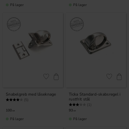
På lager
På lager
Gem som favorit
Gem som fav
Snabelgreb med låseknage
Ticka Standard-skabsregel i
rustfrit stål
Vurdering:
4.0 ud af 5 stjerner
(5)
Vurdering:
3.0 ud af 5 stjerner
(1)
100
93
KR
KR
På lager
På lager