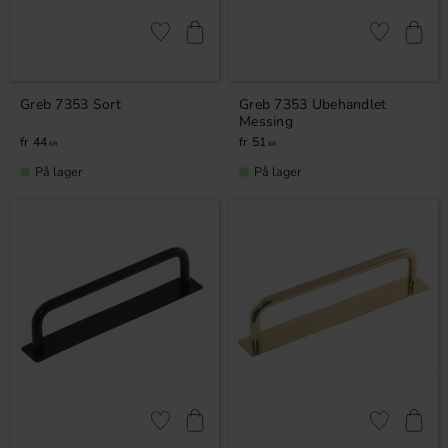
Gem som favorit
Gem som fav
Greb 7353 Sort
Greb 7353 Ubehandlet
Messing
44
51
KR
KR
På lager
På lager
Gem som favorit
Gem som fav