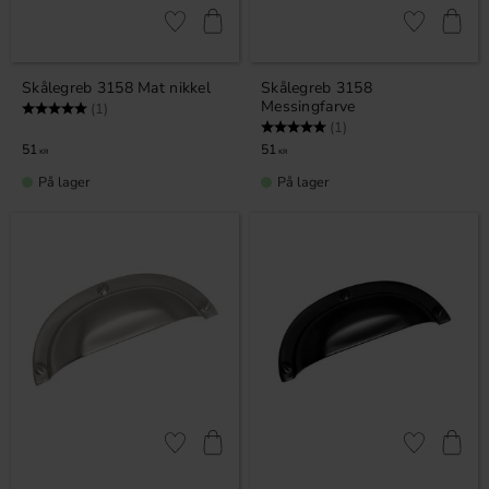
Gem som favorit
Gem som fav
Skålegreb 3158 Mat nikkel
Skålegreb 3158
Messingfarve
Vurdering:
5.0 ud af 5 stjerner
(1)
Vurdering:
5.0 ud af 5 stjerner
(1)
51
51
KR
KR
På lager
På lager
Gem som favorit
Gem som fav