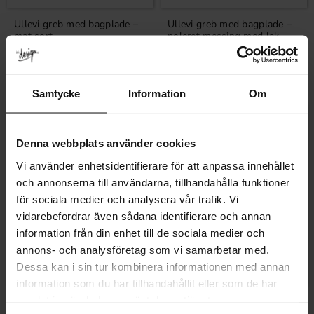
Ullevi greb med bagplade –
Ullevi greb med bagplade –
mat sort
poleret messing med lak
Vurdering:
4.7 ud af 5 stjerner
Vurdering:
4.7 ud af 5 stjerner
(3)
(3)
110
118
KR
KR
På lager
På lager
Samtycke
Information
Om
Denna webbplats använder cookies
Vi använder enhetsidentifierare för att anpassa innehållet
och annonserna till användarna, tillhandahålla funktioner
för sociala medier och analysera vår trafik. Vi
vidarebefordrar även sådana identifierare och annan
information från din enhet till de sociala medier och
annons- och analysföretag som vi samarbetar med.
Gem som favorit
Gem som fav
Dessa kan i sin tur kombinera informationen med annan
information som du har tillhandahållit eller som de har
samlat in när du har använt deras tjänster.
Ullevi greb med bagplade –
Ullevi greb med bagplade –
poleret messing uden lak
poleret nikkel