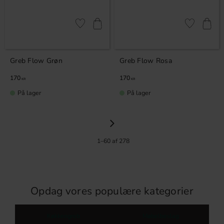
Gem som favorit
Gem som fav
Greb Flow Grøn
Greb Flow Rosa
170
170
KR
KR
På lager
På lager
1–
60
af
278
Opdag vores populære kategorier
Køkkengreb
Møbelbeslag