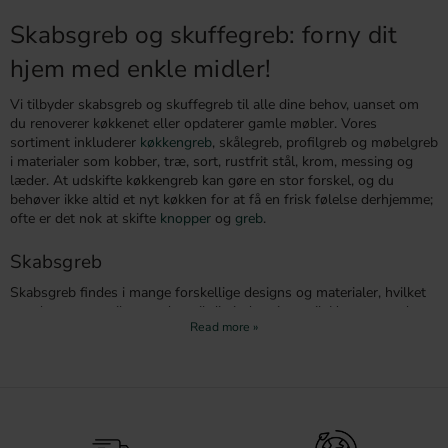
Skabsgreb og skuffegreb: forny dit
hjem med enkle midler!
Vi tilbyder skabsgreb og skuffegreb til alle dine behov, uanset om
du renoverer køkkenet eller opdaterer gamle møbler. Vores
sortiment inkluderer
køkkengreb
, skålegreb, profilgreb og møbelgreb
i materialer som kobber, træ, sort, rustfrit stål, krom, messing og
læder. At udskifte køkkengreb kan gøre en stor forskel, og du
behøver ikke altid et nyt køkken for at få en frisk følelse derhjemme;
ofte er det nok at skifte
knopper
og
greb
.
Skabsgreb
Skabsgreb findes i mange forskellige designs og materialer, hvilket
gør det nemt at tilpasse dem til din indretningsstil. Uanset om du
ønsker greb i rustfrit stål for et moderne touch eller greb i messing
for et mere klassisk udtryk, har vi noget for enhver smag. Skabsgreb
er ikke kun æstetisk tiltalende, men også funktionelle, hvilket gør
det lettere at åbne og lukke dine skabe.
Skuffegreb