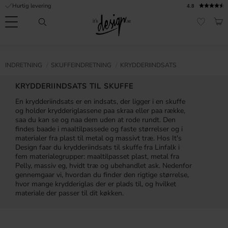
Hurtig levering
4.8
Menu
IND
FAVORI
Kundeservice
Mine
Valuta
NFORMATION
INDRETNING
SKUFFEINDRETNING
KRYDDERIINDSATS
sider |
It's
Ofte stillede
KRYDDERIINDSATS TIL SKUFFE
Design
spørgsmål
En krydderiindsats er en indsats, der ligger i en skuffe
og holder krydderiglassene paa skraa eller paa række,
Inspiration & Tips
saa du kan se og naa dem uden at rode rundt. Den
findes baade i maaltilpassede og faste størrelser og i
er
materialer fra plast til metal og massivt træ. Hos It's
Design faar du krydderiindsats til skuffe fra Linfalk i
fem materialegrupper: maaltilpasset plast, metal fra
Pelly, massiv eg, hvidt træ og ubehandlet ask. Nedenfor
gennemgaar vi, hvordan du finder den rigtige størrelse,
hvor mange krydderiglas der er plads til, og hvilket
materiale der passer til dit køkken.