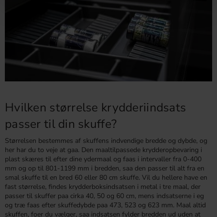
Hvilken størrelse krydderiindsats
passer til din skuffe?
Størrelsen bestemmes af skuffens indvendige bredde og dybde, og
her har du to veje at gaa. Den maaltilpassede krydderopbevaring i
plast skæres til efter dine ydermaal og faas i intervaller fra 0-400
mm og op til 801-1199 mm i bredden, saa den passer til alt fra en
smal skuffe til en bred 60 eller 80 cm skuffe. Vil du hellere have en
fast størrelse, findes krydderboksindsatsen i metal i tre maal, der
passer til skuffer paa cirka 40, 50 og 60 cm, mens indsatserne i eg
og træ faas efter skuffedybde paa 473, 523 og 623 mm. Maal altid
skuffen, foer du vælger, saa indsatsen fylder bredden ud uden at