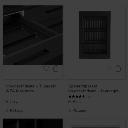
Gem som favorit
Gem som fav
Krydderiindsats – Tilpasset
Specialtilpasset
IKEA Maximera
krydderiindsats – Mørkegrå
Vurdering:
4.8 ud af 5 stjerner
(5)
251
251
KR
KR
På lager
På lager