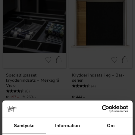
Gem som favorit
Gem som fav
Specialtilpasset
Krydderiindsats i eg – Bas-
krydderiindsats – Mørkegrå
serien
Visio
Vurdering:
4.5 ud af 5 stjerner
(4)
Vurdering:
4.8 ud af 5 stjerner
(8)
197
263
444
KR
KR
KR
På lager
På lager
25
%
Samtycke
Information
Om