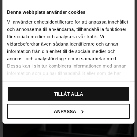
Denna webbplats använder cookies
Vi använder enhetsidentifierare för att anpassa innehållet
och annonserna till användarna, tillhandahålla funktioner
för sociala medier och analysera vår trafik. Vi
vidarebefordrar även sådana identifierare och annan
Gem som favorit
Gem som fav
information från din enhet till de sociala medier och
annons- och analysföretag som vi samarbetar med.
Krydderiindsats i hvidt træ –
Krydderiindsats Ask Træ
Dessa kan i sin tur kombinera informationen med annan
Bas-serien
information som du har tillhandahållit eller som de har
426
296
592
KR
KR
KR
samlat in när du har använt deras tjänster.
På lager
1 stk. på lager
50
%
TILLÅT ALLA
ANPASSA