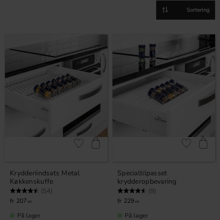
Vælg sorteringsmetod
Gem som favorit
Gem som fav
Krydderiindsats Metal
Specialtilpasset
Køkkenskuffe
krydderopbevaring
Vurdering:
4.7 ud af 5 stjerner
Vurdering:
4.4 ud af 5 stjerner
(54)
(9)
207
229
KR
KR
På lager
På lager