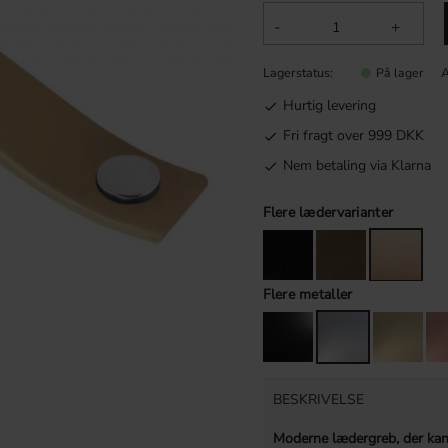
-
+
Lagerstatus
A
På lager
Hurtig levering
Fri fragt over 999 DKK
Nem betaling via Klarna
Flere lædervarianter
Flere metaller
BESKRIVELSE
Moderne lædergreb, der ka