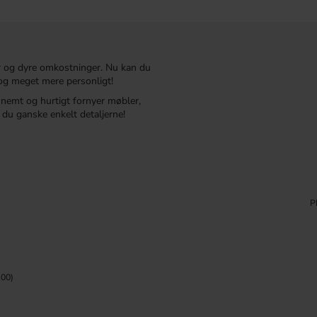
r og dyre omkostninger. Nu kan du
t og meget mere personligt!
r nemt og hurtigt fornyer møbler,
du ganske enkelt detaljerne!
P
00)