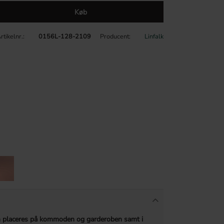
Køb
rtikelnr.
0156L-128-2109
Producent
Linfalk
n placeres på kommoden og garderoben samt i