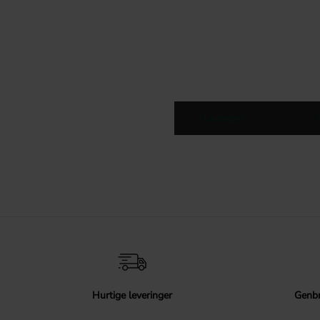
Lædergreb
Hurtige leveringer
Genbr