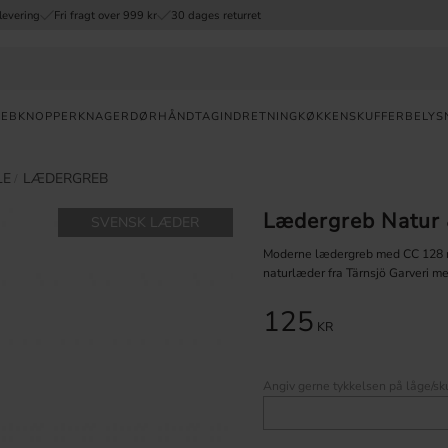
levering
Fri fragt over 999 kr
30 dages returret
REB
KNOPPER
KNAGER
DØRHÅNDTAG
INDRETNING
KØKKENSKUFFER
BELYS
Valuta
LE
LÆDERGREB
Lædergreb Natur
SVENSK LÆDER
HURTIG
LEVERING
Moderne lædergreb med CC 128 m
naturlæder fra Tärnsjö Garveri m
30
DAGES
125
ÅBENT
KR
KØB
FRI
Angiv gerne tykkelsen på låge/sku
FRAGT
OVER 999
DKK