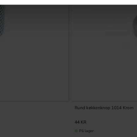
Rund køkkenknop 1014 Krom
44
KR
På lager