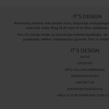
IT'S DESIGN
Renovering behøver ikke betyde store, langvarige ombygninge
med små, enkle tiltag få dit hjem til at føles opdatere
Hos It’s Design finder du prisvenlige indretningsdetaljer, de
garderober, køkken, badeværelse og entré. Hos os finder 
IT'S DESIGN
OM OS
GAVEKORT
OFTE STILLEDE SPØRGSMÅL
INSPIRATION & TIPS
KONTAKT OS
KONTAKT@ITSDESIGN.SE
+4613-10 10 05 (HVERDAGE 10.00-17.