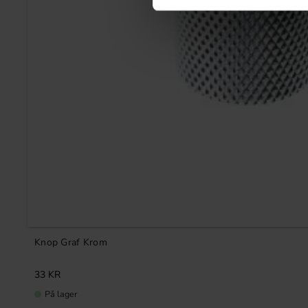
Knop Graf Krom
33
KR
På lager