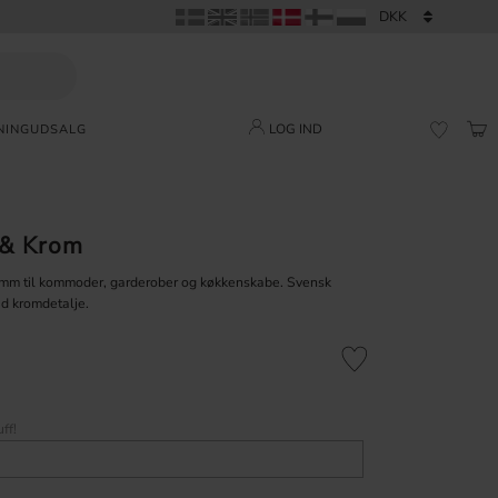
LOG IND
NING
UDSALG
IND
FAVORI
 & Krom
m til kommoder, garderober og køkkenskabe. Svensk
ed kromdetalje.
Gem som favorit
ff!