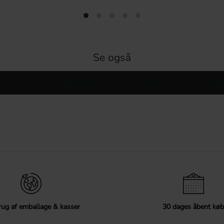
Se også
Greb
Køkkengreb
Garderobegreb
Møbelbe
ug af emballage & kasser
30 dages åbent køb