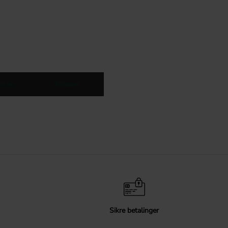
slag
Knopper
Sikre betalinger