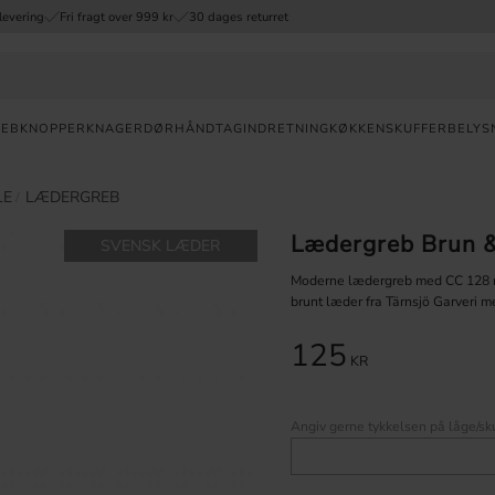
levering
Fri fragt over 999 kr
30 dages returret
REB
KNOPPER
KNAGER
DØRHÅNDTAG
INDRETNING
KØKKENSKUFFER
BELYS
Valuta
LE
LÆDERGREB
Lædergreb Brun 
SVENSK LÆDER
HURTIG
LEVERING
Moderne lædergreb med CC 128 m
brunt læder fra Tärnsjö Garveri m
30
DAGES
125
ÅBENT
KR
KØB
FRI
Angiv gerne tykkelsen på låge/sku
FRAGT
OVER 999
DKK