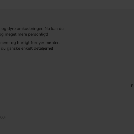
r og dyre omkostninger. Nu kan du
t og meget mere personligt!
r nemt og hurtigt fornyer møbler,
du ganske enkelt detaljerne!
P
00)