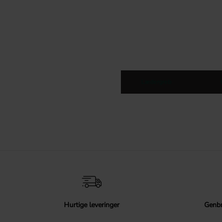
Lædergreb
Hurtige leveringer
Genbr