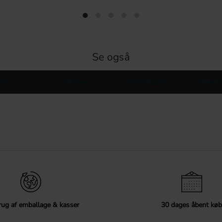
Se også
Greb
Køkkengreb
Garderobegreb
Møbelbe
ug af emballage & kasser
30 dages åbent køb