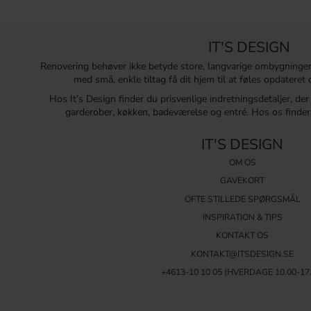
IT'S DESIGN
Renovering behøver ikke betyde store, langvarige ombygninge
med små, enkle tiltag få dit hjem til at føles opdatere
Hos It’s Design finder du prisvenlige indretningsdetaljer, de
garderober, køkken, badeværelse og entré. Hos os finder 
IT'S DESIGN
OM OS
GAVEKORT
OFTE STILLEDE SPØRGSMÅL
INSPIRATION & TIPS
KONTAKT OS
KONTAKT@ITSDESIGN.SE
+4613-10 10 05 (HVERDAGE 10.00-17.