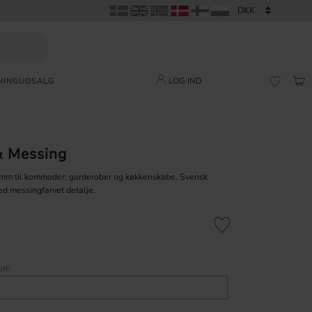
LOG IND
NING
UDSALG
IND
FAVORI
& Messing
m til kommoder, garderober og køkkenskabe. Svensk
ed messingfarvet detalje.
Gem som favorit
ff!