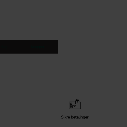
slag
Knopper
Sikre betalinger