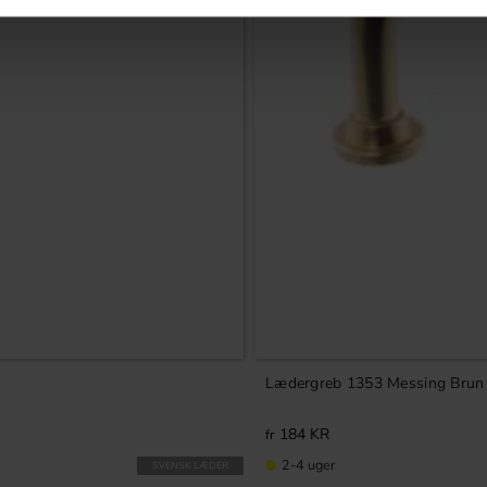
Lædergreb 1353 Messing Brun
184
KR
2-4 uger
SVENSK LÆDER