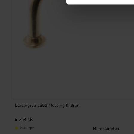
Lædergreb 1353 Messing & Brun
259
KR
2-4 uger