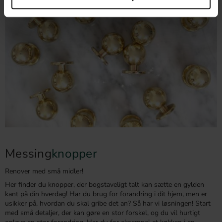
Messing
knopper
Renover med små midler!
Her finder du knopper, der bogstaveligt talt kan sætte en gylden
kant på din hverdag! Har du brug for forandring i dit hjem, men er
usikker på, hvordan du skal gribe det an? Så har vi løsningen! Start
med små detaljer, der kan gøre en stor forskel, og du vil hurtigt