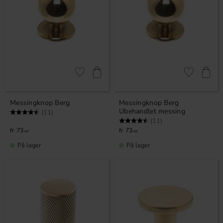
Gem som favorit
Gem som fav
Messingknop Berg
Messingknop Berg
Ubehandlet messing
Vurdering:
4.5 ud af 5 stjerner
(11)
Vurdering:
4.5 ud af 5 stjerner
(11)
73
73
KR
KR
På lager
På lager