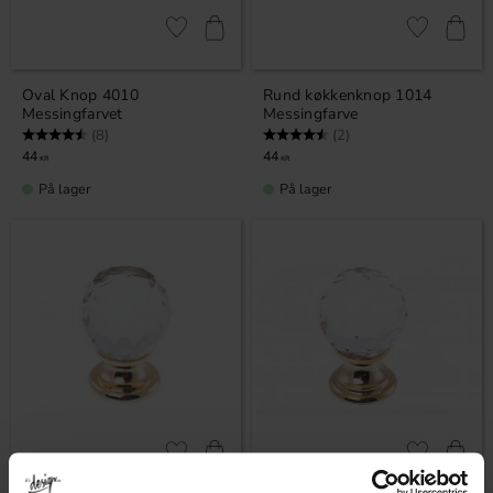
Gem som favorit
Gem som fav
Oval Knop 4010
Rund køkkenknop 1014
Messingfarvet
Messingfarve
Vurdering:
4.5 ud af 5 stjerner
Vurdering:
4.5 ud af 5 stjerner
(8)
(2)
44
44
KR
KR
På lager
På lager
Gem som favorit
Gem som fav