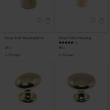
Gem som favorit
Gem som fav
Knop Graf Messingfarve
Knop Folke Messing
Vurdering:
5.0 ud af 5 stjerner
(1)
33
66
KR
KR
På lager
På lager