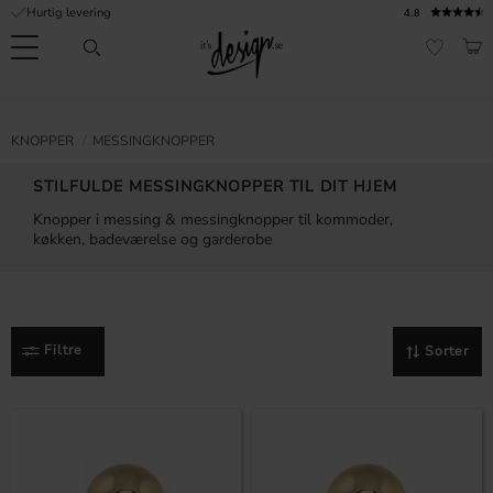
Hurtig levering
4.8
Menu
IND
FAVORI
Kundeservice
Mine
Valuta
FORMATION
KNOPPER
MESSINGKNOPPER
sider |
It's
Ofte stillede
STILFULDE MESSINGKNOPPER TIL DIT HJEM
Design
spørgsmål
Knopper i messing & messingknopper til kommoder,
køkken, badeværelse og garderobe
Inspiration & Tips
er
Filtre
Sorter