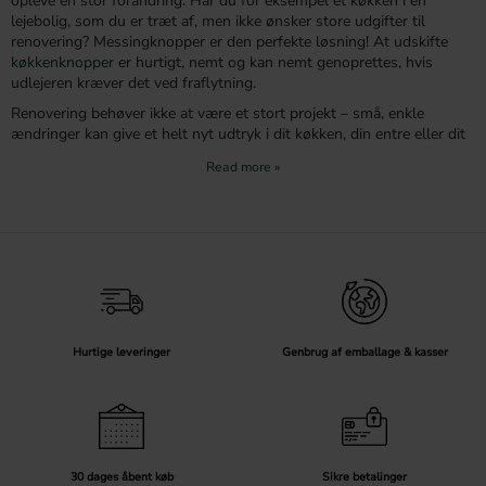
opleve en stor forandring. Har du for eksempel et køkken i en
lejebolig, som du er træt af, men ikke ønsker store udgifter til
renovering? Messingknopper er den perfekte løsning! At udskifte
køkkenknopper
er hurtigt, nemt og kan nemt genoprettes, hvis
udlejeren kræver det ved fraflytning.
Renovering behøver ikke at være et stort projekt – små, enkle
ændringer kan give et helt nyt udtryk i dit køkken, din entre eller dit
soveværelse. På en entrémøbel kan du montere gyldne knopper for
et moderne look og matche dem med tilsvarende knopper på
væggen som
kroge
.
Knopper i messing & guld
Messingknopper og knopper i guld har været en stor trend i
boligindretning de seneste år. Overalt ser du messingdetaljer, og de
er især populære i de små detaljer. Hvis du ønsker at følge med i
tendenserne og opdatere dit hjem, kan du for eksempel udskifte dine
Hurtige leveringer
Genbrug af emballage & kasser
nuværende køkkenknopper med messingknopper – og på ingen tid
får du et moderne og stilfuldt køkken uden at bruge en formue.
Messing og guld er en stærk trend, men det betyder ikke, at du skal
følge den. Det vigtigste er at skabe et hjem, du trives i. Hvis du dog
ønsker at eksperimentere med en trend uden at binde dig
permanent, er messingknopper et godt valg. Det er nemt at skifte
30 dages åbent køb
Sikre betalinger