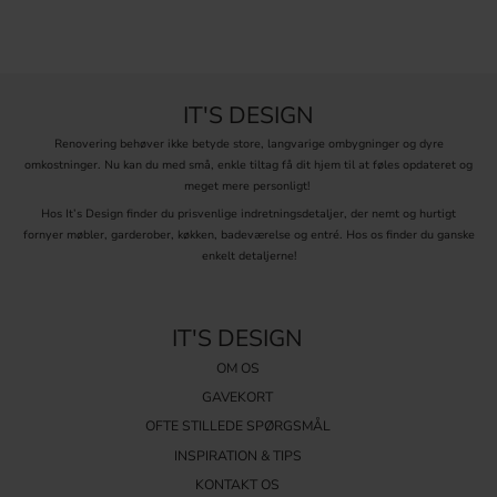
tilbage, hvis du ønsker at gå tilbage til din gamle stil, og lidt
forandring kan være en frisk opdatering.
Alt der glimter, er ikke guld
Men næsten! Med guldplaterede og messingknopper kan du få selv
IT'S DESIGN
den mest enkle
kommode
eller badeværelsesmøbel til at skinne som
Renovering behøver ikke betyde store, langvarige ombygninger og dyre
guld. Her finder du prisvenlige messingknopper online, der passer til
omkostninger. Nu kan du med små, enkle tiltag få dit hjem til at føles opdateret og
alle typer skuffer, låger og skabslåger. Vi tilbyder hurtig levering i
meget mere personligt!
hele Danmark.
Hos It’s Design finder du prisvenlige indretningsdetaljer, der nemt og hurtigt
fornyer møbler, garderober, køkken, badeværelse og entré. Hos os finder du ganske
enkelt detaljerne!
IT'S DESIGN
OM OS
GAVEKORT
OFTE STILLEDE SPØRGSMÅL
INSPIRATION & TIPS
KONTAKT OS