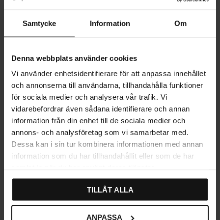
Knop 9933 – Swarovski-
Krystalknop Guldplateret
Samtycke
Information
Om
krystal, guldbelagt
Vurdering:
5.0 ud af 5 stjerner
(1)
192
163
KR
KR
På lager
På lager
Denna webbplats använder cookies
Vi använder enhetsidentifierare för att anpassa innehållet
och annonserna till användarna, tillhandahålla funktioner
för sociala medier och analysera vår trafik. Vi
Opdag vores populære kategorier
vidarebefordrar även sådana identifierare och annan
information från din enhet till de sociala medier och
Knopper
Køkkenknopper
annons- och analysföretag som vi samarbetar med.
Dessa kan i sin tur kombinera informationen med annan
Metalknopper
Møbelknopper
information som du har tillhandahållit eller som de har
samlat in när du har använt deras tjänster.
Porcelænsknopper
Greb
TILLÅT ALLA
ANPASSA