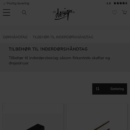
Hurtig levering
4.8
Menu
IND
FAVORI
Kundeservice
Mine
Valuta
FORMATION
DØRHÅNDTAG
TILBEHØR TIL INDERDØRSHÅNDTAG
sider |
It's
Ofte stillede
TILBEHØR TIL INDERDØRSHÅNDTAG
Design
spørgsmål
Tilbehør til inderdørsbeslag såsom firkantede skafter og
drejeskruer
Inspiration & Tips
er
Vælg sorteringsmetod