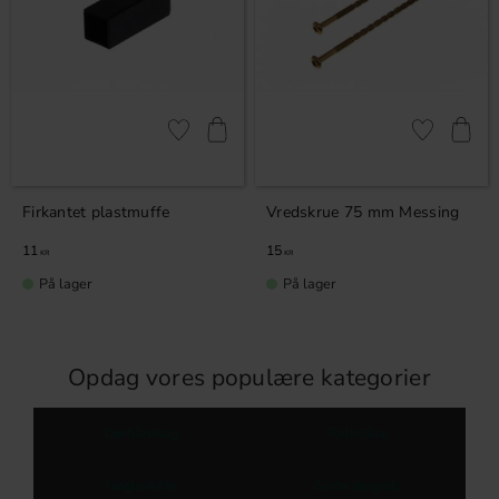
Gem som favorit
Gem som fav
Firkantet plastmuffe
Vredskrue 75 mm Messing
11
15
KR
KR
På lager
På lager
Opdag vores populære kategorier
Dørhåndtag
Toiletlåse
Nøgleskilte
Sorte dørgreb