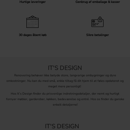
Hurtige leveringer
Genbrug af emballage & kasser
Hos It's Design finder du et bredt udvalg af tilbehør til
inderdørshåndtag, der passer til både moderne og klassiske
indretningsstile. Udforsk vores sortiment og find det tilbehør, der
bedst supplerer dine dørhåndtag for en stilfuld og funktionel
dørløsning.
30 dages åbent køb
Sikre betalinger
IT'S DESIGN
Renovering behøver ikke betyde store, langvarige ombygninger og dyre
omkostninger. Nu kan du med små, enkle tiltag få dit hjem til at føles opdateret og
meget mere personligt!
Hos It’s Design finder du prisvenlige indretningsdetaljer, der nemt og hurtigt
fornyer møbler, garderober, køkken, badeværelse og entré. Hos os finder du ganske
enkelt detaljerne!
IT'S DESIGN