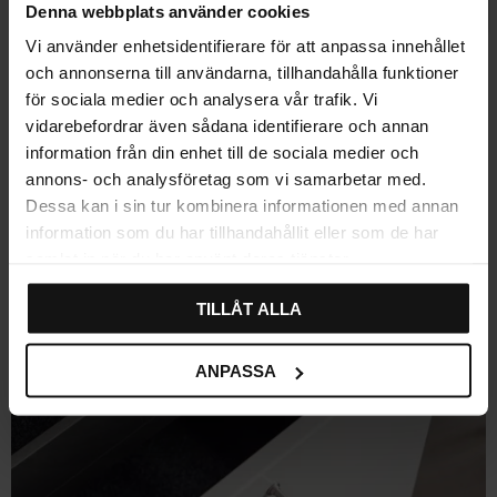
Gem som favorit
Gem som fav
Denna webbplats använder cookies
Vi använder enhetsidentifierare för att anpassa innehållet
Indsatsmåtte Prøve
Indsatsmåtte Skuffemåtte
och annonserna till användarna, tillhandahålla funktioner
Skuffemåtte Skridsikker
Skridsikker Køkkenskuffe
Køkkenskuffe
Vurdering:
4.7 ud af 5 stjerner
(10)
för sociala medier och analysera vår trafik. Vi
Vurdering:
4.0 ud af 5 stjerner
(2)
vidarebefordrar även sådana identifierare och annan
1
133
KR
KR
information från din enhet till de sociala medier och
På lager
På lager
annons- och analysföretag som vi samarbetar med.
Dessa kan i sin tur kombinera informationen med annan
information som du har tillhandahållit eller som de har
samlat in när du har använt deras tjänster.
TILLÅT ALLA
ANPASSA