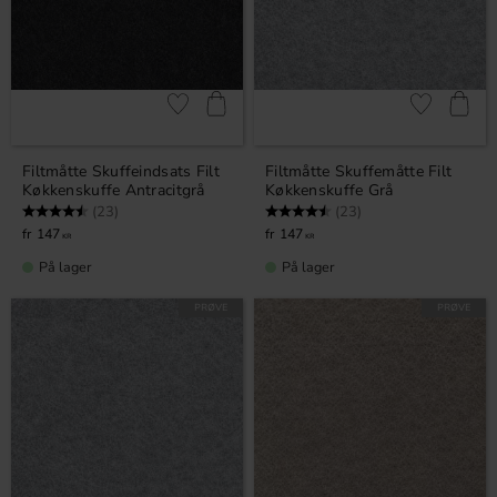
Gem som favorit
Gem som fav
Filtmåtte Skuffeindsats Filt
Filtmåtte Skuffemåtte Filt
Køkkenskuffe Antracitgrå
Køkkenskuffe Grå
Vurdering:
4.7 ud af 5 stjerner
Vurdering:
4.7 ud af 5 stjerner
(23)
(23)
147
147
KR
KR
På lager
På lager
PRØVE
PRØVE