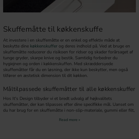
Skuffemåtte til køkkenskuffe
At investere i en skuffemåtte er en enkel og effektiv måde at
beskytte dine
køkkenskuffer
og deres indhold på. Ved at bruge en
skuffemåtte reducerer du risikoen for ridser og skader forårsaget af
tunge gryder, skarpe knive og bestik. Samtidig forbedrer du
hygiejnen og orden i køkkenskuffen. Med skræddersyede
skuffemåtter får du en løsning, der ikke kun beskytter, men også
tilfører en æstetisk dimension til dit køkken.
Måltilpassede skuffemåtter til alle køkkenskuffer
Hos It's Design tilbyder vi et bredt udvalg af højkvalitets
skuffemåtter, der kan tilpasses efter dine specifikke mål. Uanset om
du har brug for en skuffemåtte i non-slip-materiale, gummi eller filt,
kan du nemt måle bunden af dine skuffer og angive målene i
millimeter ved bestilling. Inden for tre arbejdsdage modtager du din
måltilpassede måtte, perfekt til både moderne og ældre
køkkenskuffer. Dette giver dig mulighed for at skabe en ensartet og