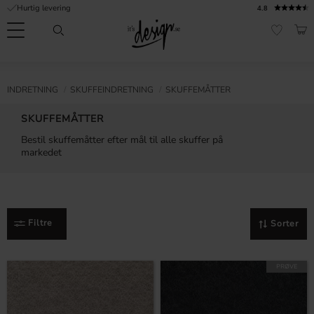
Hurtig levering
4.8
Menu
IND
FAVORI
Kundeservice
Mine
Valuta
NFORMATION
INDRETNING
SKUFFEINDRETNING
SKUFFEMÅTTER
sider |
It's
Ofte stillede
SKUFFEMÅTTER
Design
spørgsmål
Bestil skuffemåtter efter mål til alle skuffer på
markedet
Inspiration & Tips
er
Filtre
Sorter
PRØVE