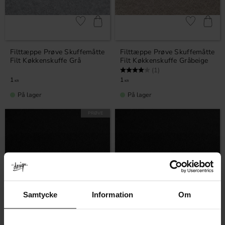
Gem som favorit
Gem som fav
Filttæppe Prøve Skuffemåtte
Filttæppe Prøve Skuffemåtte
Filt Køkkenskuffe Grå
Filt Køkkenskuffe Gråbeige
Vurdering:
4.0 ud af 5 stjerner
(1)
1
1
KR
KR
På lager
På lager
PRØVE
Samtycke
Information
Om