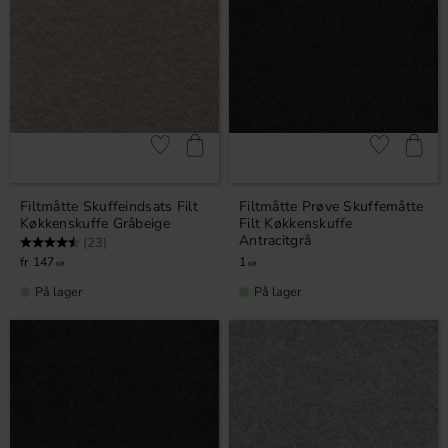
Gem som favorit
Gem som fav
Filtmåtte Skuffeindsats Filt
Filtmåtte Prøve Skuffemåtte
Køkkenskuffe Gråbeige
Filt Køkkenskuffe
Antracitgrå
Vurdering:
4.7 ud af 5 stjerner
(23)
147
1
KR
KR
På lager
På lager