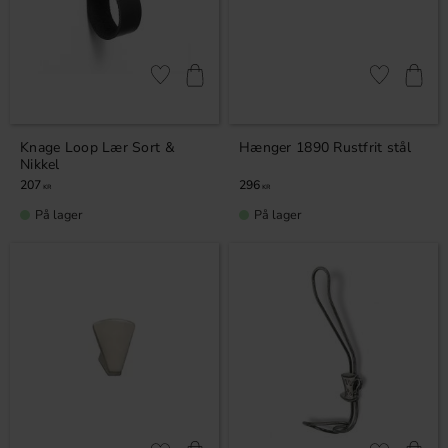
Gem som favorit
Gem som fav
Knage Loop Lær Sort &
Hænger 1890 Rustfrit stål
Nikkel
207
296
KR
KR
På lager
På lager