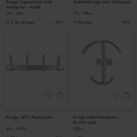
Knage Cappuccino med
Dobbeltknage med hattepind
hattepind – Antik
36
81
36
59
KR
KR
KR
KR
2 stk. på lager
På lager
56
%
39
%
Gem som favorit
Gem som fav
Knage 1673 Aluminium
Knage med hattepind –
Rustfri look
88
177
133
KR
KR
KR