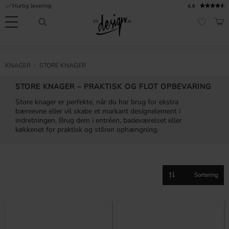
Hurtig levering
4.8
Menu
IND
FAVORI
Kundeservice
Mine
Valuta
FORMATION
KNAGER
STORE KNAGER
sider |
It's
Ofte stillede
STORE KNAGER – PRAKTISK OG FLOT OPBEVARING
Design
spørgsmål
Store knager er perfekte, når du har brug for ekstra
bæreevne eller vil skabe et markant designelement i
Inspiration & Tips
indretningen. Brug dem i entréen, badeværelset eller
køkkenet for praktisk og stilren ophængning.
er
Vælg sorteringsmetod