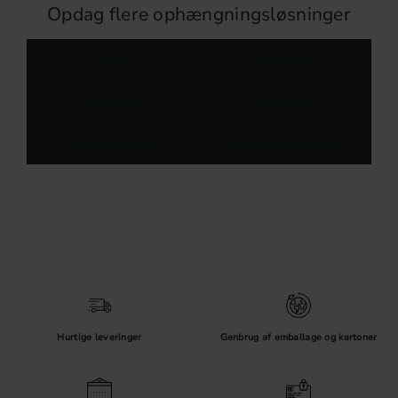
Opdag flere ophængningsløsninger
Knager
Knagerækker
Vægknager
Metalknager
Knager til entré
Knager til badeværelset
Hurtige leveringer
Genbrug af emballage og kartoner