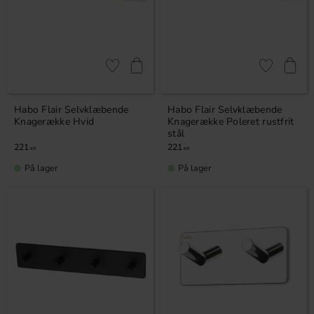
Gem som favorit
Gem som fav
Habo Flair Selvklæbende
Habo Flair Selvklæbende
Knagerække Hvid
Knagerække Poleret rustfrit
stål
221
221
KR
KR
På lager
På lager