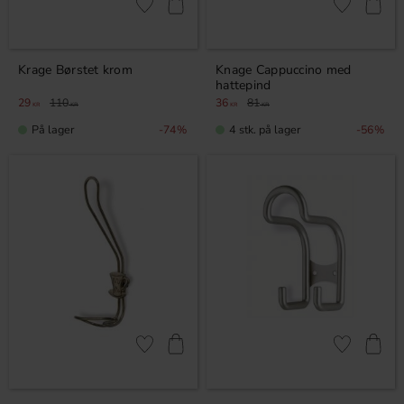
Gem som favorit
Gem som fav
Krage Børstet krom
Knage Cappuccino med
hattepind
29
110
36
81
KR
KR
KR
KR
På lager
4 stk. på lager
74
%
56
%
Gem som favorit
Gem som fav