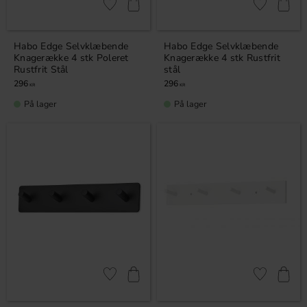
Gem som favorit
Gem som fav
Habo Edge Selvklæbende
Habo Edge Selvklæbende
Knagerække 4 stk Poleret
Knagerække 4 stk Rustfrit
Rustfrit Stål
stål
296
296
KR
KR
På lager
På lager
Gem som favorit
Gem som fav