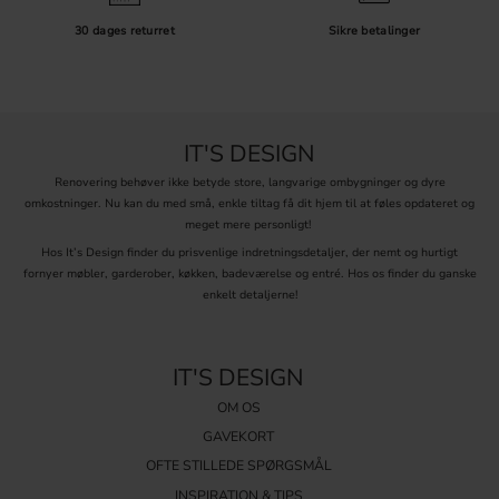
30 dages returret
Sikre betalinger
IT'S DESIGN
Renovering behøver ikke betyde store, langvarige ombygninger og dyre
omkostninger. Nu kan du med små, enkle tiltag få dit hjem til at føles opdateret og
meget mere personligt!
Hos It’s Design finder du prisvenlige indretningsdetaljer, der nemt og hurtigt
fornyer møbler, garderober, køkken, badeværelse og entré. Hos os finder du ganske
enkelt detaljerne!
IT'S DESIGN
OM OS
GAVEKORT
OFTE STILLEDE SPØRGSMÅL
INSPIRATION & TIPS