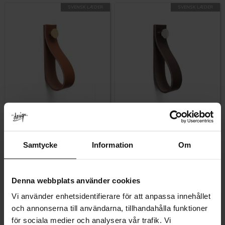
SVENSK LÆDER
SVENSK LÆDER
Gem som favorit
Gem som fav
Samtycke
Information
Om
Knage Loop Læder Konjak &
Knage Loop Lær Brun &
Messing
Nikkel
207
207
KR
KR
På lager
På lager
Denna webbplats använder cookies
Vi använder enhetsidentifierare för att anpassa innehållet
SVENSK LÆDER
SVENSK LÆDER
och annonserna till användarna, tillhandahålla funktioner
för sociala medier och analysera vår trafik. Vi