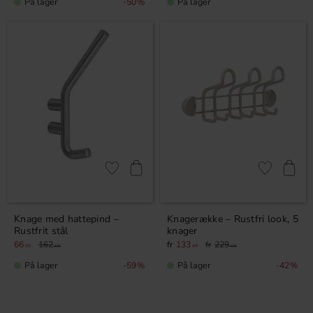
På lager
På lager
50
%
Gem som favorit
Gem som fav
Knage med hattepind –
Knagerække – Rustfri look, 5
Rustfrit stål
knager
66
162
133
229
KR
KR
KR
KR
På lager
På lager
59
%
42
%