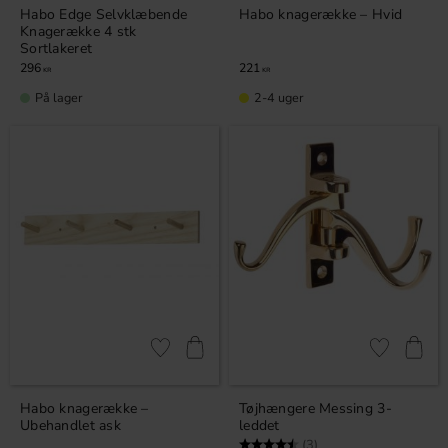
Habo Edge Selvklæbende
Habo knagerække – Hvid
Knagerække 4 stk
Sortlakeret
296
221
KR
KR
På lager
2-4 uger
Gem som favorit
Gem som fav
Habo knagerække –
Tøjhængere Messing 3-
Ubehandlet ask
leddet
Vurdering:
4.3 ud af 5 stjerner
(3)