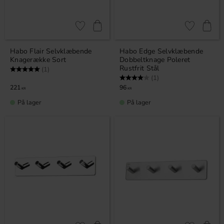
Gem som favorit
Gem som fav
Habo Flair Selvklæbende
Habo Edge Selvklæbende
Knagerække Sort
Dobbeltknage Poleret
Rustfrit Stål
Vurdering:
5.0 ud af 5 stjerner
(1)
Vurdering:
4.0 ud af 5 stjerner
(1)
221
96
KR
KR
På lager
På lager