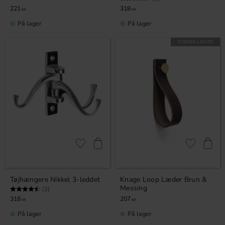
221
318
KR
KR
På lager
På lager
SVENSK LÆDER
Gem som favorit
Gem som fav
Tøjhængere Nikkel 3-leddet
Knage Loop Læder Brun &
Messing
Vurdering:
4.3 ud af 5 stjerner
(3)
318
207
KR
KR
På lager
På lager