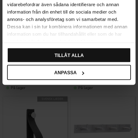
vidarebefordrar även sådana identifierare och annan
information från din enhet till de sociala medier och
annons- och analysföretag som vi samarbetar med.
Dessa kan i sin tur kombinera informationen med annan
information som du har tillhandahållit eller som de har
samlat in när du har använt deras tjänster.
Gem som favorit
Gem som fav
TILLÅT ALLA
Knage Loop Lær Cognac &
Knage Loop Lær Sort &
Nikkel
Messing
ANPASSA
207
207
KR
KR
På lager
På lager
SVENSK LÆDER