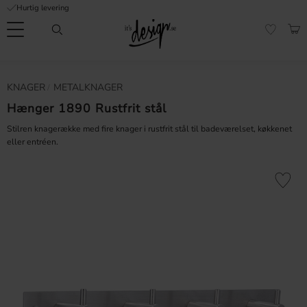
Hurtig levering
Menu
IND
FAVORI
Kundeservice
Mine
Valuta
KNAGER
METALKNAGER
FORMATION
sider |
It's
Hænger 1890 Rustfrit stål
Ofte stillede
Design
spørgsmål
Stilren knagerække med fire knager i rustfrit stål til badeværelset, køkkenet
eller entréen.
Inspiration & Tips
er
Gem som 