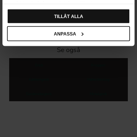
samlat in när du har använt deras tjänster.
På lager
TILLÅT ALLA
ANPASSA
Se også
Greb
Knopper
Køkkengreb
Møbelbeslag
Garderobegreb
Metalgreb