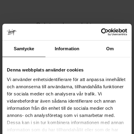
Relaterede produkter
Samtycke
Information
Om
Denna webbplats använder cookies
Vi använder enhetsidentifierare för att anpassa innehållet
och annonserna till användarna, tillhandahålla funktioner
för sociala medier och analysera vår trafik. Vi
vidarebefordrar även sådana identifierare och annan
information från din enhet till de sociala medier och
annons- och analysföretag som vi samarbetar med.
Dessa kan i sin tur kombinera informationen med annan
Knage 1890 – Rustfrit stål
information som du har tillhandahållit eller som de har
51
KR