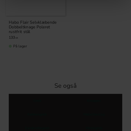
Habo Flair Selvklæbende
Dobbeltknage Poleret
rustfrit stål
133
KR
På lager
Se også
Greb
Knopper
Køkkengreb
Møbelbeslag
Garderobegreb
Metalgreb