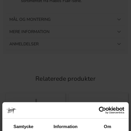
sortimentet fra Habos Flair-serie.
MÅL OG MONTERING
MERE INFORMATION
ANMELDELSER
Relaterede produkter
Samtycke
Information
Om