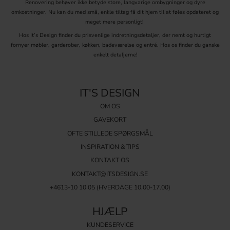
Renovering behøver ikke betyde store, langvarige ombygninger og dyre
omkostninger. Nu kan du med små, enkle tiltag få dit hjem til at føles opdateret og
meget mere personligt!
Hos It’s Design finder du prisvenlige indretningsdetaljer, der nemt og hurtigt
fornyer møbler, garderober, køkken, badeværelse og entré. Hos os finder du ganske
enkelt detaljerne!
IT'S DESIGN
OM OS
GAVEKORT
OFTE STILLEDE SPØRGSMÅL
INSPIRATION & TIPS
KONTAKT OS
KONTAKT@ITSDESIGN.SE
+4613-10 10 05 (HVERDAGE 10.00-17.00)
HJÆLP
KUNDESERVICE