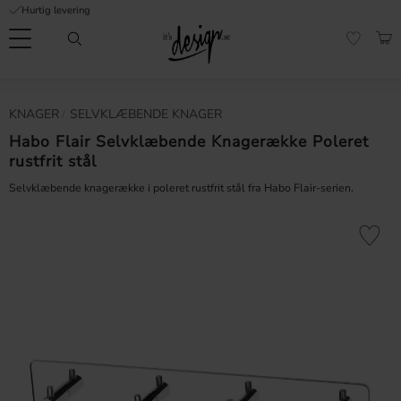
Hurtig levering
Menu
IND
FAVORI
Kundeservice
Mine
Valuta
KNAGER
​SELVKLÆBENDE KNAGER
FORMATION
sider |
It's
Habo Flair Selvklæbende Knagerække Poleret
Ofte stillede
Design
rustfrit stål
spørgsmål
Selvklæbende knagerække i poleret rustfrit stål fra Habo Flair-serien.
Inspiration & Tips
er
Gem som 