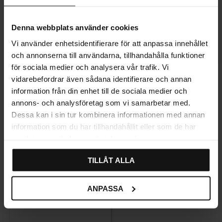
Denna webbplats använder cookies
Vi använder enhetsidentifierare för att anpassa innehållet
och annonserna till användarna, tillhandahålla funktioner
för sociala medier och analysera vår trafik. Vi
Habo Flair Selvklæbende
Habo Flair Selvklæbende
vidarebefordrar även sådana identifierare och annan
Toiletbørste Poleret rustfrit
knage Poleret Rustfrit Stål
stål
information från din enhet till de sociala medier och
370
66
KR
KR
annons- och analysföretag som vi samarbetar med.
På lager
På lager
Dessa kan i sin tur kombinera informationen med annan
information som du har tillhandahållit eller som de har
samlat in när du har använt deras tjänster.
TILLÅT ALLA
ANPASSA