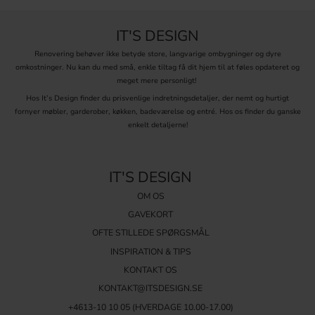
IT'S DESIGN
Renovering behøver ikke betyde store, langvarige ombygninger og dyre
omkostninger. Nu kan du med små, enkle tiltag få dit hjem til at føles opdateret og
meget mere personligt!
Hos It’s Design finder du prisvenlige indretningsdetaljer, der nemt og hurtigt
fornyer møbler, garderober, køkken, badeværelse og entré. Hos os finder du ganske
enkelt detaljerne!
IT'S DESIGN
OM OS
GAVEKORT
OFTE STILLEDE SPØRGSMÅL
INSPIRATION & TIPS
KONTAKT OS
KONTAKT@ITSDESIGN.SE
+4613-10 10 05 (HVERDAGE 10.00-17.00)