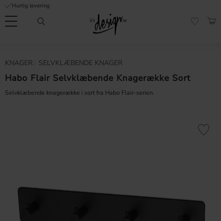
Hurtig levering
Menu
IND
FAVORI
Kundeservice
Mine
Valuta
KNAGER
​SELVKLÆBENDE KNAGER
FORMATION
sider |
It's
Habo Flair Selvklæbende Knagerække Sort
Ofte stillede
Design
spørgsmål
Selvklæbende knagerække i sort fra Habo Flair-serien.
Inspiration & Tips
er
Gem som 