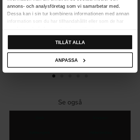
annons- och analysföretag som vi samarbetar med.
Dessa kan i sin tur kombinera informationen med annan
information som du har tillhandahållit eller som de har
samlat in när du har använt deras tjänster.
Habo Flair Selvklæbende
Habo Flair Selvklæbende
TILLÅT ALLA
Toiletbørste Sort
knage Sort
370
66
KR
KR
ANPASSA
På lager
På lager
Se også
Greb
Knopper
Køkkengreb
Møbelbeslag