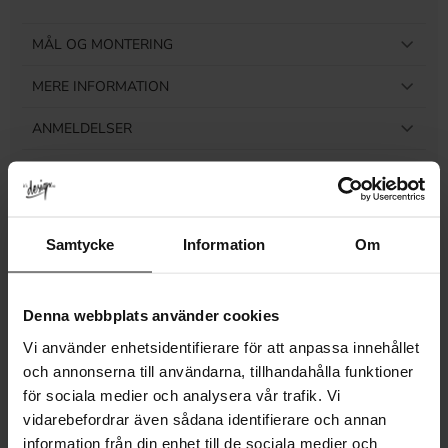
MÅL OG MONTERING
MERE INFORMATION
ANMELDELSER
Relaterede produkter
Samtycke
Information
Om
Denna webbplats använder cookies
Vi använder enhetsidentifierare för att anpassa innehållet
och annonserna till användarna, tillhandahålla funktioner
för sociala medier och analysera vår trafik. Vi
vidarebefordrar även sådana identifierare och annan
information från din enhet till de sociala medier och