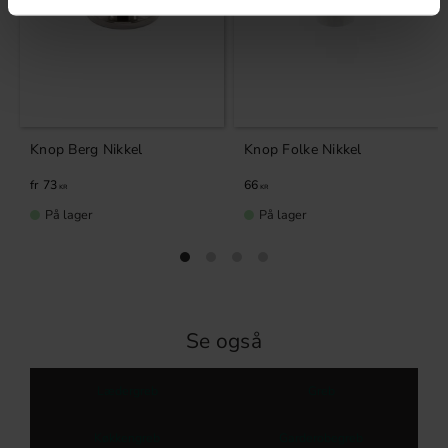
Knop Berg Nikkel
Knop Folke Nikkel
73
66
KR
KR
På lager
På lager
Se også
Lædergreb
Greb
Køkkengreb
Garderobegreb