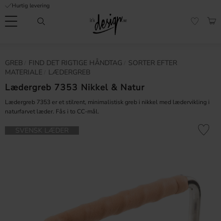
Hurtig levering
Menu
IND
FAVORI
Kundeservice
Mine
Valuta
GREB
​FIND DET RIGTIGE HÅNDTAG
SORTER EFTER
FORMATION
sider |
MATERIALE
LÆDERGREB
It's
Ofte stillede
Design
Lædergreb 7353 Nikkel & Natur
spørgsmål
Lædergreb 7353 er et stilrent, minimalistisk greb i nikkel med lædervikling i
naturfarvet læder. Fås i to CC-mål.
Inspiration & Tips
er
Gem som 
SVENSK LÆDER