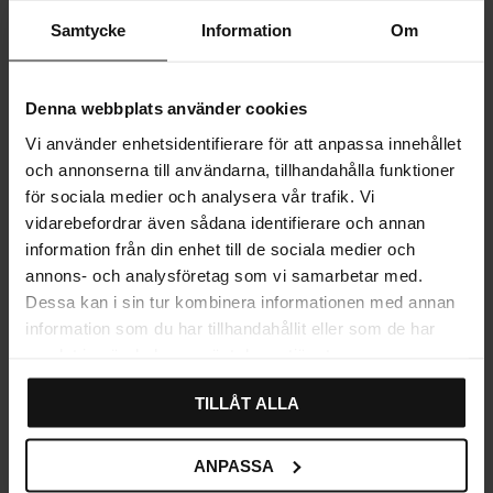
Samtycke
Information
Om
MÅL OG MONTERING
Denna webbplats använder cookies
MERE INFORMATION
Vi använder enhetsidentifierare för att anpassa innehållet
ANMELDELSER
och annonserna till användarna, tillhandahålla funktioner
för sociala medier och analysera vår trafik. Vi
vidarebefordrar även sådana identifierare och annan
information från din enhet till de sociala medier och
annons- och analysföretag som vi samarbetar med.
Relaterede produkter
Dessa kan i sin tur kombinera informationen med annan
information som du har tillhandahållit eller som de har
samlat in när du har använt deras tjänster.
TILLÅT ALLA
ANPASSA