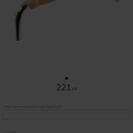
221
KR
Angiv gerne tykkelsen på låge/skuff!
CC-mål