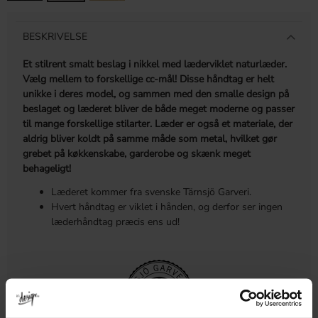
BESKRIVELSE
Et stilrent smalt beslag i nikkel med læderviklet naturlæder.
Vælg mellem to forskellige cc-mål! Disse håndtag er helt
unikke i deres model, og sammen med den smalle design på
beslaget og læderet bliver de både meget moderne og passer
til mange forskellige stilarter. Læder er også et materiale, der
aldrig bliver koldt på samme måde som metal, hvilket gør
grebet på køkkenskabe, garderobe og skænk meget
behageligt!
Læderet kommer fra svenske Tärnsjö Garveri.
Hvert håndtag er viklet i hånden, og derfor ser ingen
læderhåndtag præcis ens ud!