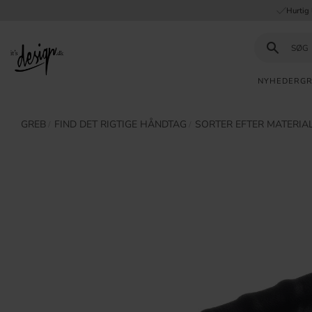
Hurtig 
NYHEDER
G
Kundeservice
Mine
GREB
​FIND DET RIGTIGE HÅNDTAG
SORTER EFTER MATERIA
INFORMATION
sider |
It's
Ofte stillede
Design
spørgsmål
Inspiration & Tips
DTAG