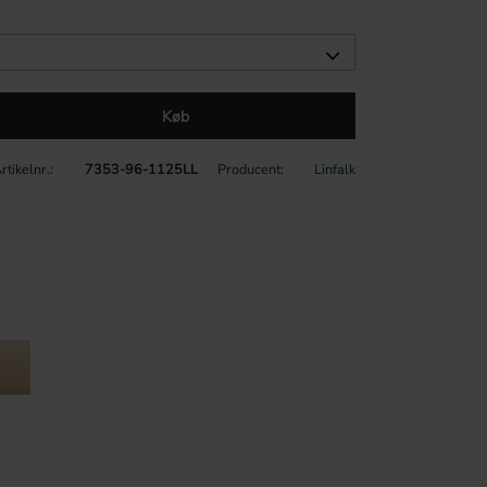
Køb
rtikelnr.
7353-96-1125LL
Producent
Linfalk