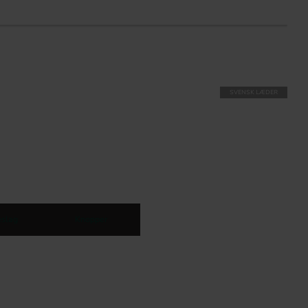
L
SVENSK LÆDER
slag
Knopper