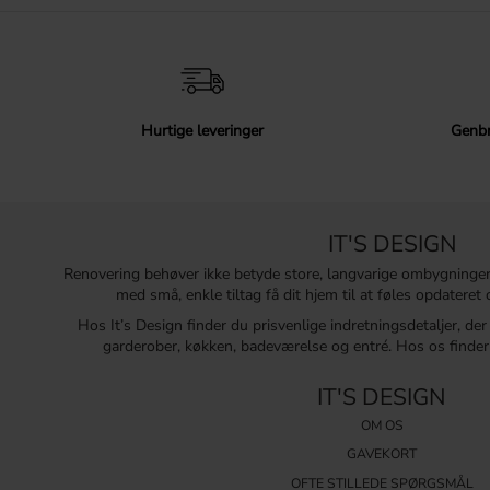
Hurtige leveringer
Genbr
IT'S DESIGN
Renovering behøver ikke betyde store, langvarige ombygninge
med små, enkle tiltag få dit hjem til at føles opdatere
Hos It’s Design finder du prisvenlige indretningsdetaljer, de
garderober, køkken, badeværelse og entré. Hos os finder 
IT'S DESIGN
OM OS
GAVEKORT
OFTE STILLEDE SPØRGSMÅL