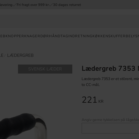
levering
Fri fragt over 999 kr
30 dages returret
REB
KNOPPER
KNAGER
DØRHÅNDTAG
INDRETNING
KØKKENSKUFFER
BELYS
Valuta
LE
LÆDERGREB
Lædergreb 7353 N
SVENSK LÆDER
HURTIG
LEVERING
Lædergreb 7353 er et stilrent, min
to CC-mål.
30
DAGES
221
ÅBENT
KR
KØB
FRI
Angiv gerne tykkelsen på låge/sku
FRAGT
OVER 999
DKK