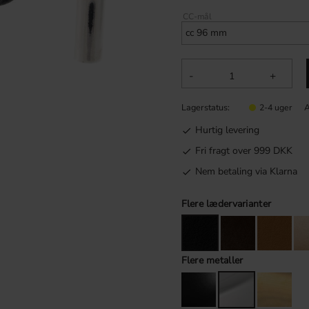
CC-mål
-
+
Lagerstatus
A
2-4 uger
Hurtig levering
Fri fragt over 999 DKK
Nem betaling via Klarna
Flere lædervarianter
Flere metaller