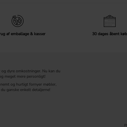
ug af emballage & kasser
30 dages åbent køb
r og dyre omkostninger. Nu kan du
t og meget mere personligt!
r nemt og hurtigt fornyer møbler,
du ganske enkelt detaljerne!
P