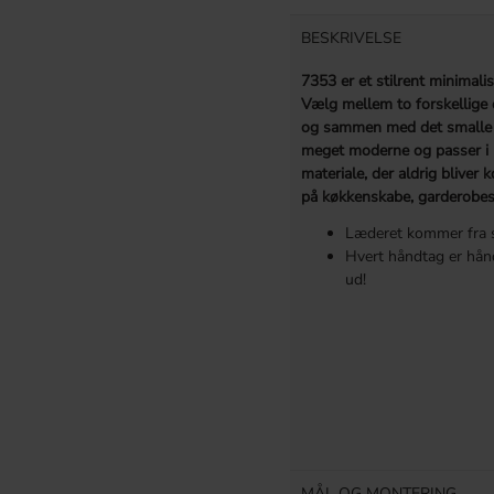
BESKRIVELSE
7353 er et stilrent minimalis
Vælg mellem to forskellige
og sammen med det smalle d
meget moderne og passer i m
materiale, der aldrig blive
på køkkenskabe, garderobe
Læderet kommer fra s
Hvert håndtag er hånd
ud!
MÅL OG MONTERING