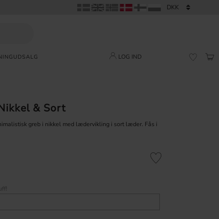
LOG IND
NING
UDSALG
IND
FAVORI
ikkel & Sort
imalistisk greb i nikkel med lædervikling i sort læder. Fås i
Gem som favorit
ff!