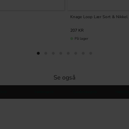
Knage Loop Lær Sort & Nikkel
207
KR
På lager
Se også
Greb
Køkkengreb
Garderobegreb
Møbelbe