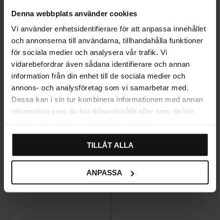
Denna webbplats använder cookies
ANMELDELSER
Vi använder enhetsidentifierare för att anpassa innehållet
och annonserna till användarna, tillhandahålla funktioner
för sociala medier och analysera vår trafik. Vi
vidarebefordrar även sådana identifierare och annan
Relaterede produkter
information från din enhet till de sociala medier och
annons- och analysföretag som vi samarbetar med.
Dessa kan i sin tur kombinera informationen med annan
information som du har tillhandahållit eller som de har
samlat in när du har använt deras tjänster.
TILLÅT ALLA
ANPASSA