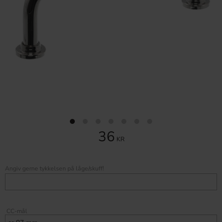
36
KR
Angiv gerne tykkelsen på låge/skuff!
CC-mål