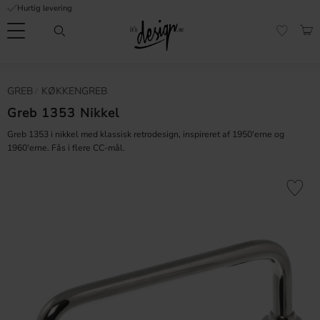
Hurtig levering
Menu
IND
FAVORI
Kundeservice
Mine
Valuta
GREB
KØKKENGREB
FORMATION
sider |
It's
Greb 1353 Nikkel
Ofte stillede
Design
spørgsmål
Greb 1353 i nikkel med klassisk retrodesign, inspireret af 1950'erne og
1960'erne. Fås i flere CC-mål.
Inspiration & Tips
er
Gem som 