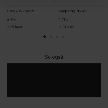
Greb 7353 Nikkel
Knop Berg Nikkel
44
73
KR
KR
På lager
På lager
Se også
Greb
Knopper
Køkkengreb
Møbelbeslag
Garderobegreb
Metalgreb