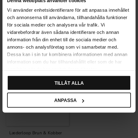
Denna webbplats använder cookies
Vi använder enhetsidentifierare för att anpassa innehållet
och annonserna till användarna, tillhandahålla funktioner
för sociala medier och analysera vår trafik. Vi
Relaterede produkter
vidarebefordrar även sådana identifierare och annan
information från din enhet till de sociala medier och
annons- och analysföretag som vi samarbetar med.
SVENSK LÆDER
Dessa kan i sin tur kombinera informationen med annan
information som du har tillhandahållit eller som de har
samlat in när du har använt deras tjänster.
TILLÅT ALLA
ANPASSA
Læderloop Brun & Kobber