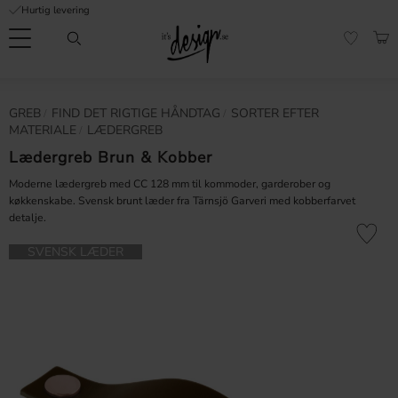
Hurtig levering
Menu
IND
FAVORI
Kundeservice
Mine
Valuta
GREB
​FIND DET RIGTIGE HÅNDTAG
SORTER EFTER
FORMATION
sider |
MATERIALE
LÆDERGREB
It's
Ofte stillede
Design
Lædergreb Brun & Kobber
spørgsmål
Moderne lædergreb med CC 128 mm til kommoder, garderober og
køkkenskabe. Svensk brunt læder fra Tärnsjö Garveri med kobberfarvet
Inspiration & Tips
detalje.
er
Gem som 
SVENSK LÆDER