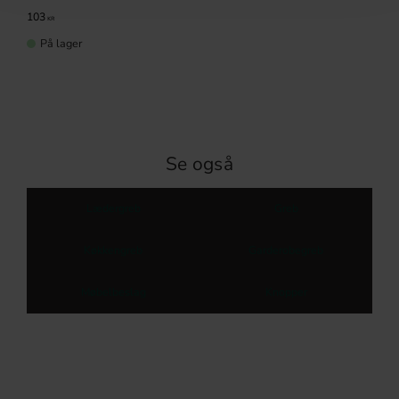
103
KR
På lager
Se også
Lædergreb
Greb
Køkkengreb
Garderobegreb
Møbelbeslag
Knopper