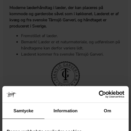
Moderne læderhåndtag i læder, der kan placeres på
kommode og garderobe såvel som i køkkenet. Læderet er af
kvæg og fra svenske Tärnsjö Garveri, og håndtaget er
produceret i Sverige.
Fremstillet af læder.
Bemærk! Læder er et naturmateriale, og udførelsen på
håndtagene kan derfor variere lidt.
Læderet kommer fra svenske Tärnsjö Garveri.
MÅL OG MONTERING
Samtycke
Information
Om
MERE INFORMATION
ANMELDELSER