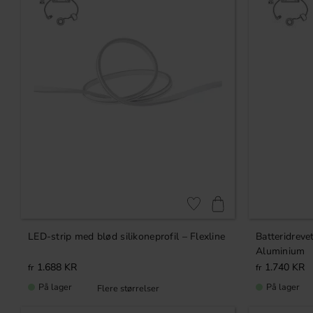
ING
KUFFER
NG
Gem som favorit
LED-strip med blød silikoneprofil – Flexline
Batteridreve
Aluminium
1.688
KR
1.740
KR
På lager
På lager