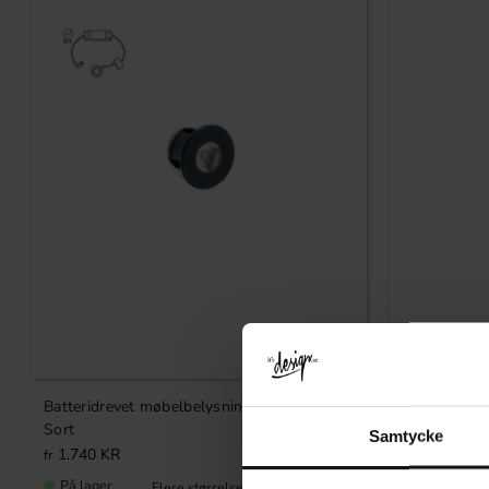
Gem som favorit
Batteridrevet møbelbelysningssæt Mini –
LED-lampe 
Sort
Samtycke
1.740
KR
189
KR
På lager
På lager