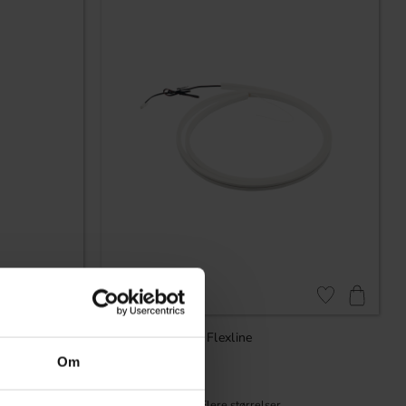
Gem som favorit
Gem som favorit
LED-liste Mono Flexline
Om
399
KR
På lager
Vurdering:
5.0 ud af 5 stjerner