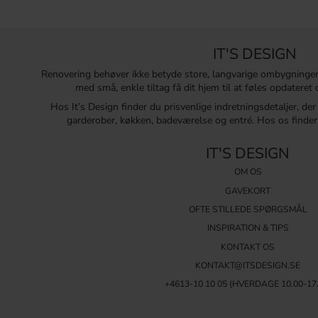
IT'S DESIGN
Renovering behøver ikke betyde store, langvarige ombygninge
med små, enkle tiltag få dit hjem til at føles opdatere
Hos It’s Design finder du prisvenlige indretningsdetaljer, de
garderober, køkken, badeværelse og entré. Hos os finder 
IT'S DESIGN
OM OS
GAVEKORT
OFTE STILLEDE SPØRGSMÅL
INSPIRATION & TIPS
KONTAKT OS
KONTAKT@ITSDESIGN.SE
+4613-10 10 05 (HVERDAGE 10.00-17.