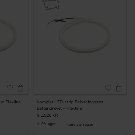
Gem som favorit
Gem som favorit
o Flexline
Komplet LED-strip Belysningssæt
Batteridrevet – Flexline
1.926
KR
På lager