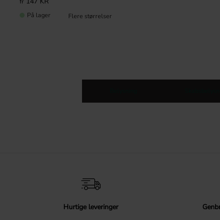
147
KR
På lager
Belysning
Skabsbelysn
Hurtige leveringer
Genbr