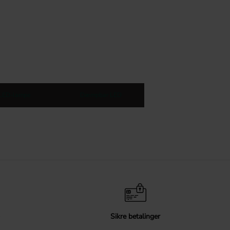
LED-lampe
Dæmpbar LED
Sikre betalinger