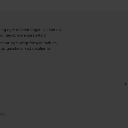
r og dyre omkostninger. Nu kan du
t og meget mere personligt!
r nemt og hurtigt fornyer møbler,
du ganske enkelt detaljerne!
P
00)