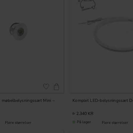
Gem som favorit
t møbelbelysningssæt Mini –
Komplet LED-belysningssæt Du
2.340
KR
På lager