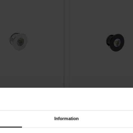
Gem som favorit
Mono Mini Aluminium
LED-lampe Mono Mini Sort
Information
189
KR
På lager
Vurdering:
5.0 ud af 5 stjerner