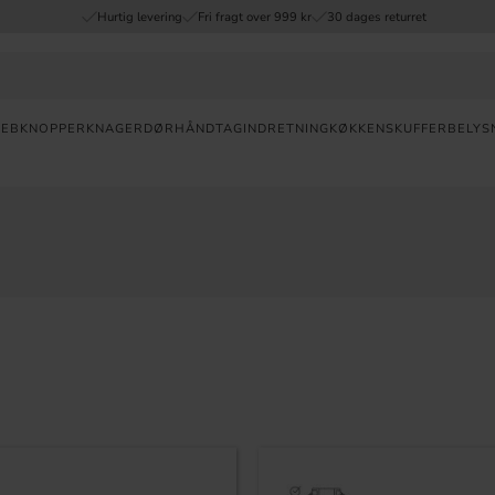
Hurtig levering
Fri fragt over 999 kr
30 dages returret
REB
KNOPPER
KNAGER
DØRHÅNDTAG
INDRETNING
KØKKENSKUFFER
BELYS
Valuta
HURTIG
LEVERING
30
DAGES
ÅBENT
KØB
FRI
FRAGT
OVER 999
DKK