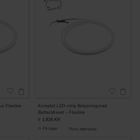
Gem som favorit
Gem som favorit
o Flexline
Komplet LED-strip Belysningssæt
Batteridrevet – Flexline
1.926
KR
På lager