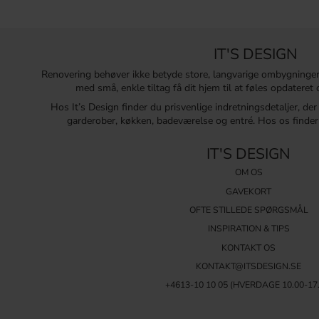
IT'S DESIGN
Renovering behøver ikke betyde store, langvarige ombygninge
med små, enkle tiltag få dit hjem til at føles opdatere
Hos It’s Design finder du prisvenlige indretningsdetaljer, de
garderober, køkken, badeværelse og entré. Hos os finder 
IT'S DESIGN
OM OS
GAVEKORT
OFTE STILLEDE SPØRGSMÅL
INSPIRATION & TIPS
KONTAKT OS
KONTAKT@ITSDESIGN.SE
+4613-10 10 05 (HVERDAGE 10.00-17.