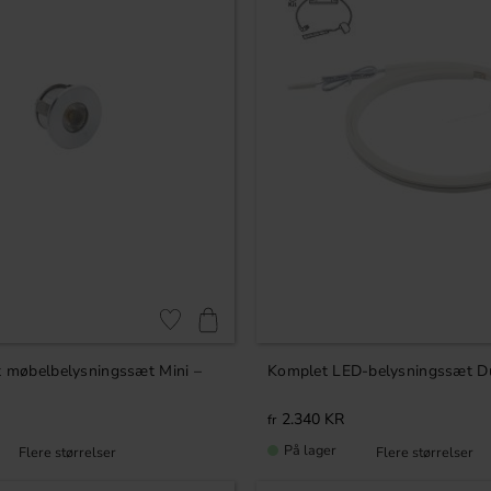
Gem som favorit
t møbelbelysningssæt Mini –
Komplet LED-belysningssæt Du
2.340
KR
På lager