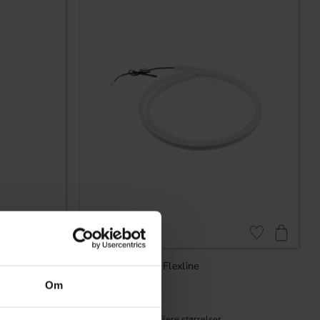
Gem som favorit
Gem som favorit
LED-liste Mono Flexline
Om
399
KR
På lager
Vurdering:
5.0 ud af 5 stjerner