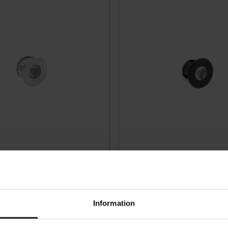
Gem som favorit
Mono Mini Aluminium
LED-lampe Mono Mini Sort
Information
189
KR
På lager
Vurdering:
5.0 ud af 5 stjerner