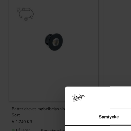
Gem som favorit
Batteridrevet møbelbelysningssæt Mini –
LED-lampe 
Sort
Samtycke
1.740
KR
189
KR
På lager
På lager