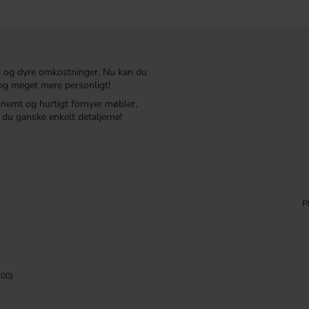
r og dyre omkostninger. Nu kan du
t og meget mere personligt!
r nemt og hurtigt fornyer møbler,
du ganske enkelt detaljerne!
P
00)