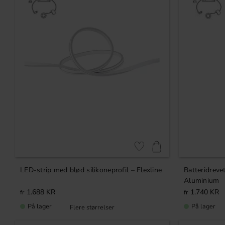
ING
KUFFER
NG
Gem som favorit
LED-strip med blød silikoneprofil – Flexline
Batteridreve
Aluminium
1.688
KR
1.740
KR
På lager
På lager