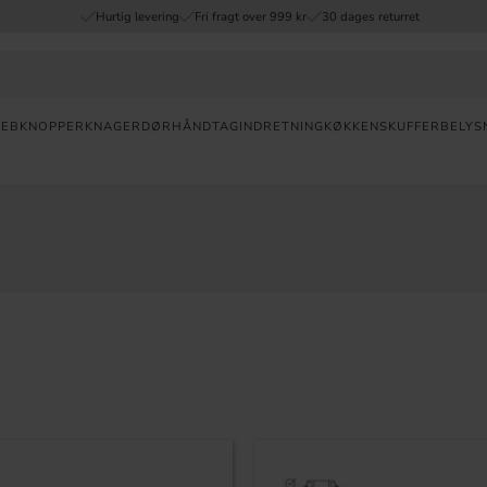
Hurtig levering
Fri fragt over 999 kr
30 dages returret
REB
KNOPPER
KNAGER
DØRHÅNDTAG
INDRETNING
KØKKENSKUFFER
BELYS
Valuta
HURTIG
LEVERING
30
DAGES
ÅBENT
KØB
FRI
FRAGT
OVER 999
DKK