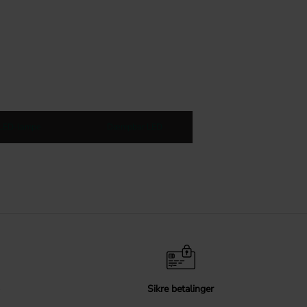
LED-lampe
Dæmpbar LED
Sikre betalinger