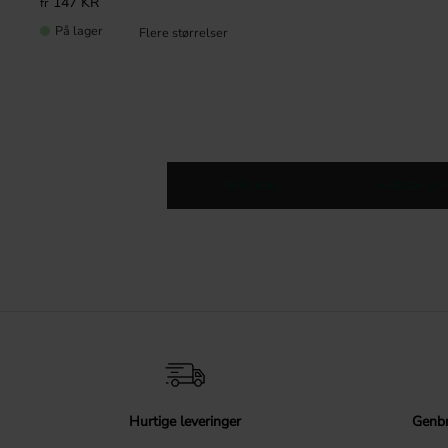
147
KR
På lager
Belysning
Skabsbelysn
Hurtige leveringer
Genbr