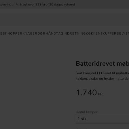
levering
Fri fragt over 999 kr
30 dages returret
REB
KNOPPER
KNAGER
DØRHÅNDTAG
INDRETNING
KØKKENSKUFFER
BELYS
Valuta
Batteridrevet møb
HURTIG
LEVERING
Sort komplet LED-sæt til møbelbel
køkken, skabe og hylder – alle de
30
DAGES
1.740
ÅBENT
KR
KØB
FRI
Antal lamper
FRAGT
OVER 999
DKK