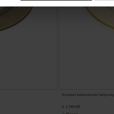
Komplet batteridrevet belysni
1.740
KR
På lager