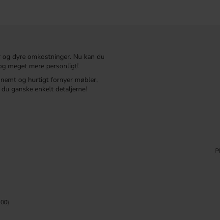
r og dyre omkostninger. Nu kan du
t og meget mere personligt!
r nemt og hurtigt fornyer møbler,
du ganske enkelt detaljerne!
P
00)