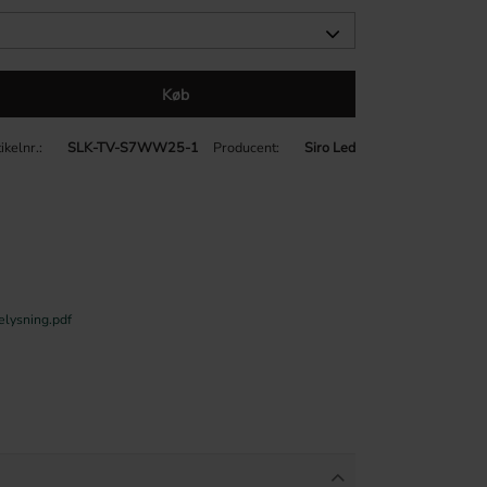
Køb
ikelnr.
SLK-TV-S7WW25-1
Producent
Siro Led
elysning.pdf