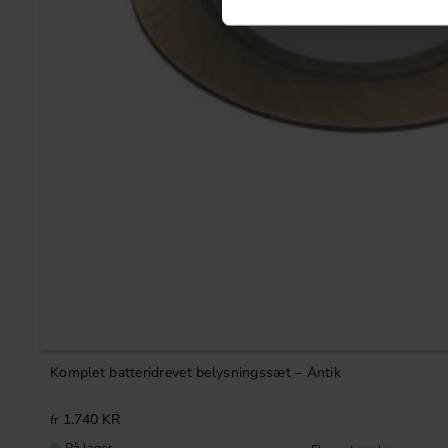
Komplet batteridrevet belysningssæt – Antik
1.740
KR
På lager