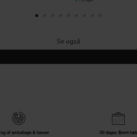
Se også
belysning
LED-lister til køkken
Skabsbelysning
Drivere og 
ug af emballage & kasser
30 dages åbent køb