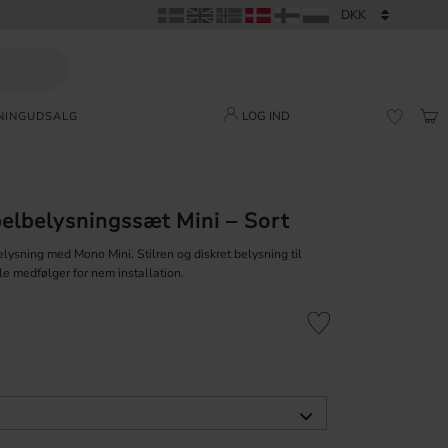
LOG IND
NING
UDSALG
IND
FAVORI
elbelysningssæt Mini – Sort
ysning med Mono Mini. Stilren og diskret belysning til
le medfølger for nem installation.
Gem som favorit