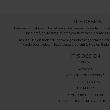
IT'S DESIGN
Renovering behøver ikke betyde store, langvarige ombygninge
med små, enkle tiltag få dit hjem til at føles opdatere
Hos It’s Design finder du prisvenlige indretningsdetaljer, de
garderober, køkken, badeværelse og entré. Hos os finder 
IT'S DESIGN
OM OS
GAVEKORT
OFTE STILLEDE SPØRGSMÅL
INSPIRATION & TIPS
KONTAKT OS
KONTAKT@ITSDESIGN.SE
+4613-10 10 05 (HVERDAGE 10.00-17.