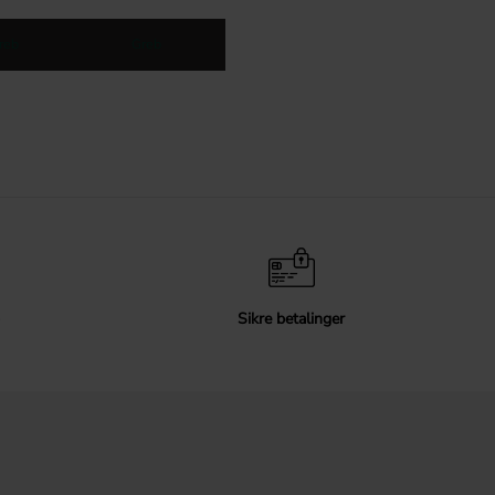
reb
Greb
Sikre betalinger