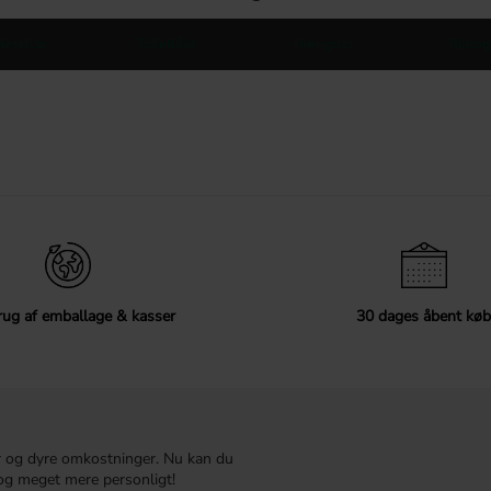
leskilte
Toiletlåse
Hængsler
Retrog
ug af emballage & kasser
30 dages åbent køb
r og dyre omkostninger. Nu kan du
t og meget mere personligt!