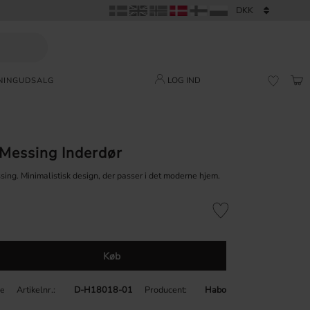
LOG IND
NING
UDSALG
IND
FAVORI
Messing Inderdør
ssing. Minimalistisk design, der passer i det moderne hjem.
Gem som favorit
Køb
Artikelnr.
D-H18018-01
Producent
Habo
ge