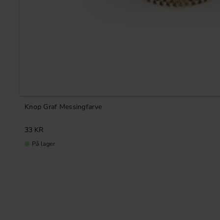
Knop Graf Messingfarve
33
KR
På lager