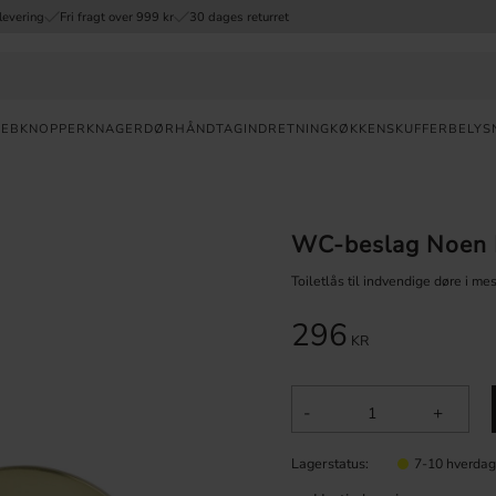
levering
Fri fragt over 999 kr
30 dages returret
REB
KNOPPER
KNAGER
DØRHÅNDTAG
INDRETNING
KØKKENSKUFFER
BELYS
Valuta
WC-beslag Noen 
HURTIG
LEVERING
Toiletlås til indvendige døre i me
30
296
DAGES
KR
ÅBENT
KØB
-
+
FRI
FRAGT
Lagerstatus
OVER 999
7-10 hverda
DKK