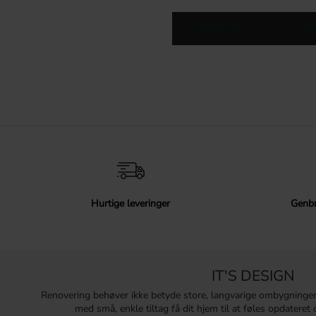
Dørhåndtag
Nøg
Hurtige leveringer
Genbr
IT'S DESIGN
Renovering behøver ikke betyde store, langvarige ombygninge
med små, enkle tiltag få dit hjem til at føles opdatere