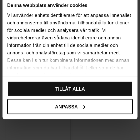
Denna webbplats använder cookies
ANMELDELSER
Vi använder enhetsidentifierare för att anpassa innehållet
och annonserna till användarna, tillhandahålla funktioner
för sociala medier och analysera vår trafik. Vi
vidarebefordrar även sådana identifierare och annan
Relaterede produkter
information från din enhet till de sociala medier och
annons- och analysföretag som vi samarbetar med.
Dessa kan i sin tur kombinera informationen med annan
information som du har tillhandahållit eller som de har
samlat in när du har använt deras tjänster.
TILLÅT ALLA
ANPASSA