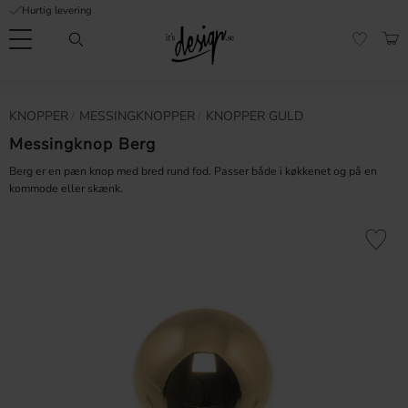
Hurtig levering
Menu
IND
FAVORI
Kundeservice
Mine
Valuta
KNOPPER
MESSINGKNOPPER
KNOPPER GULD
FORMATION
sider |
It's
Messingknop Berg
Ofte stillede
Design
spørgsmål
Berg er en pæn knop med bred rund fod. Passer både i køkkenet og på en
kommode eller skænk.
Inspiration & Tips
er
Gem som 