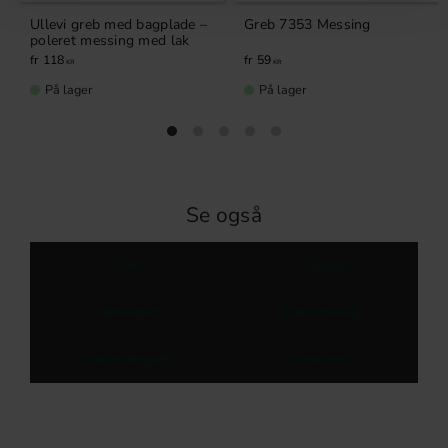
Ullevi greb med bagplade –
Greb 7353 Messing
poleret messing med lak
59
118
KR
KR
På lager
På lager
Se også
Greb
Knopper
Køkkengreb
Møbelbeslag
Garderobegreb
Metalgreb