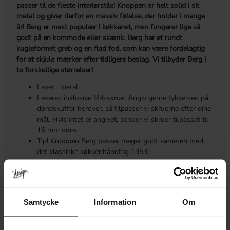
passer til de fleste interiørstile! Knoppen er helt solid i sit
metal og giver derfor en massiv følelse, der holder i mange
år! Berg er mest populær i køkkenet, men fungerer lige så
godt på en kommode eller skænk. Berg har et rundt
kugleformet greb og en flad fod, som kan være fordelagtig
for at skjule mærker efter tidligere beslag. Vi tilbyder Berg i
to forskellige størrelser!
Lavet i metal.
Leveres inklusive M4-skrue. Angiv gerne tykkelsen på
døre/skuffer herover, så tilpasser vi skruerne efter dine
mål. Hvis intet er angivet, sender vi skruer tilpasset til
16 mm døre.
Tip! Knoppen Berg passer meget godt sammen med
det klassiske køkkenhåndtag 1353!
MÅL OG MONTERING
Samtycke
Information
Om
MERE INFORMATION