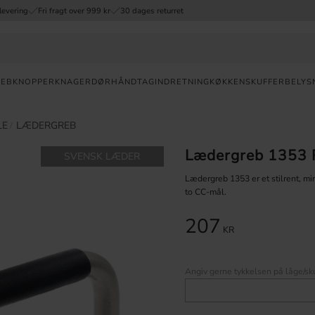
levering
Fri fragt over 999 kr
30 dages returret
REB
KNOPPER
KNAGER
DØRHÅNDTAG
INDRETNING
KØKKENSKUFFER
BELYS
Valuta
LE
LÆDERGREB
Lædergreb 1353 R
SVENSK LÆDER
HURTIG
LEVERING
Lædergreb 1353 er et stilrent, min
to CC-mål.
30
DAGES
207
ÅBENT
KR
KØB
FRI
Angiv gerne tykkelsen på låge/sku
FRAGT
OVER 999
DKK