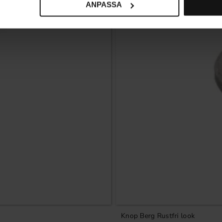
ANPASSA
Knop Berg Rustfri look