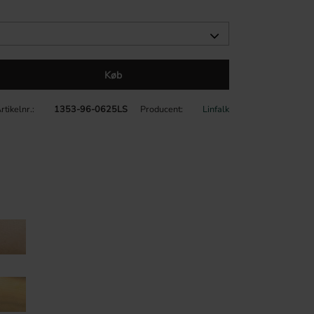
Køb
rtikelnr.
1353-96-0625LS
Producent
Linfalk