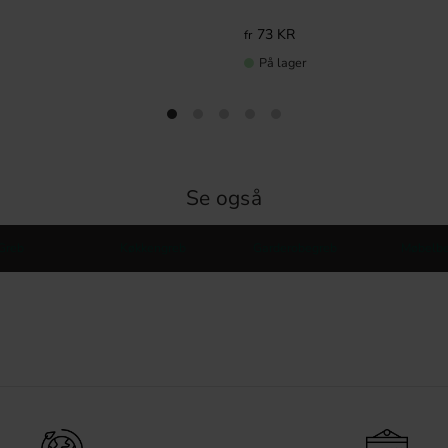
73
KR
På lager
Se også
Greb
Køkkengreb
Garderobegreb
Møbelbe