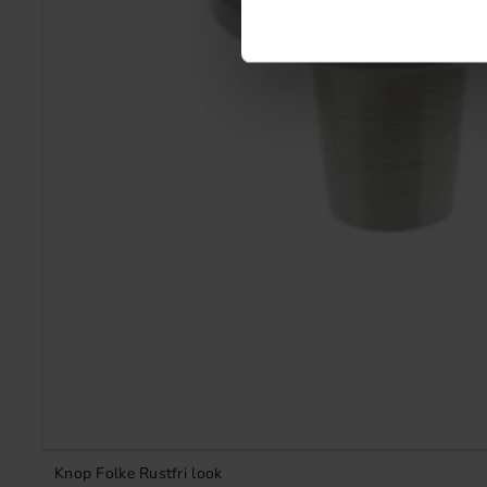
Knop Folke Rustfri look