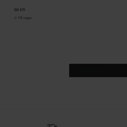
66
KR
På lager
Lædergreb