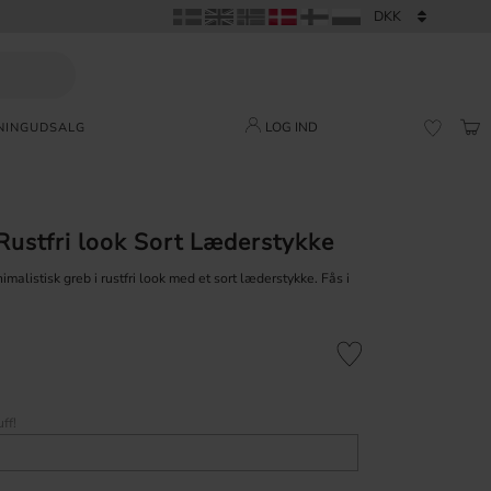
LOG IND
NING
UDSALG
IND
FAVORI
ustfri look Sort Læderstykke
imalistisk greb i rustfri look med et sort læderstykke. Fås i
Gem som favorit
ff!