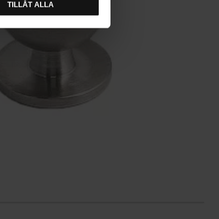
TILLÅT ALLA
L