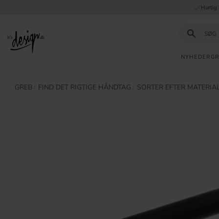
Hurtig 
NYHEDER
G
Kundeservice
Mine
GREB
​FIND DET RIGTIGE HÅNDTAG
SORTER EFTER MATERIA
INFORMATION
sider |
It's
Ofte stillede
Design
spørgsmål
Inspiration & Tips
DTAG