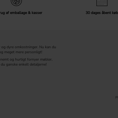
ug af emballage & kasser
30 dages åbent køb
r og dyre omkostninger. Nu kan du
t og meget mere personligt!
r nemt og hurtigt fornyer møbler,
du ganske enkelt detaljerne!
P