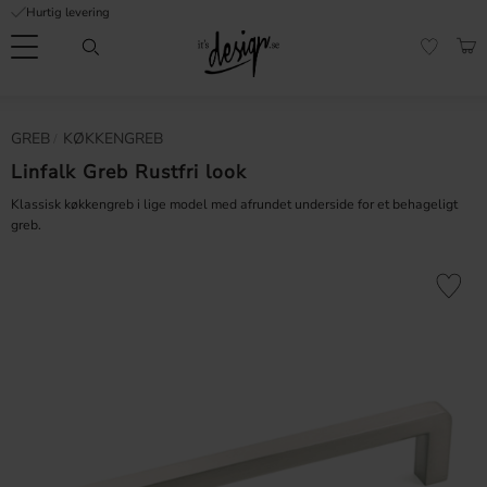
Hurtig levering
Menu
IND
FAVORI
Kundeservice
Mine
Valuta
GREB
KØKKENGREB
FORMATION
sider |
It's
Linfalk Greb Rustfri look
Ofte stillede
Design
spørgsmål
Klassisk køkkengreb i lige model med afrundet underside for et behageligt
greb.
Inspiration & Tips
er
Gem som 