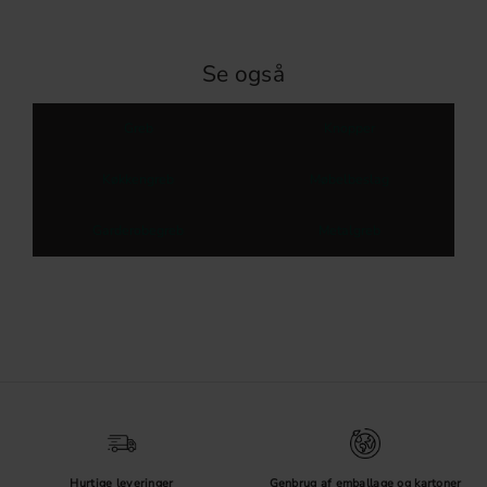
Se også
Greb
Knopper
Køkkengreb
Møbelbeslag
Garderobegreb
Metalgreb
Hurtige leveringer
Genbrug af emballage og kartoner