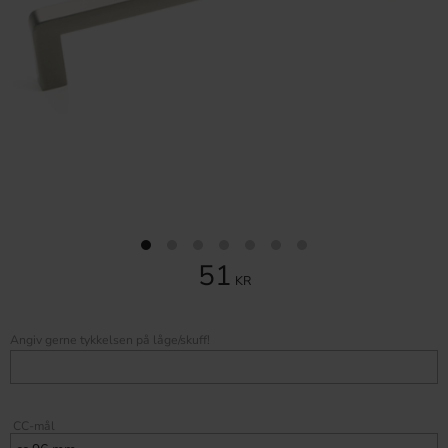
51
KR
Angiv gerne tykkelsen på låge/skuff!
CC-mål