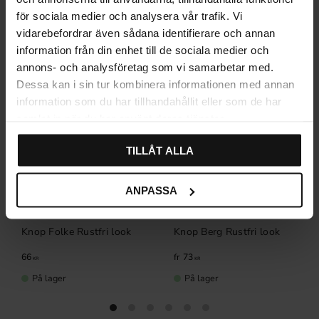
för sociala medier och analysera vår trafik. Vi
vidarebefordrar även sådana identifierare och annan
information från din enhet till de sociala medier och
annons- och analysföretag som vi samarbetar med.
Dessa kan i sin tur kombinera informationen med annan
information som du har tillhandahållit eller som de har
samlat in när du har använt deras tjänster.
TILLÅT ALLA
ANPASSA
Knop Folke Rustfri look
Knop Berg Rustfri look
66
73
KR
KR
På lager
På lager