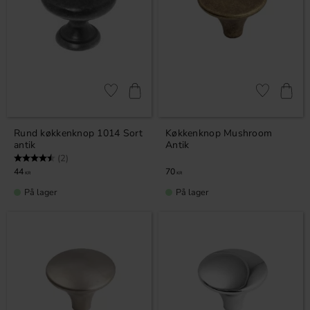
Gem som favorit
Gem som fav
Rund køkkenknop 1014 Sort
Køkkenknop Mushroom
antik
Antik
Vurdering:
4.5 ud af 5 stjerner
(2)
44
70
KR
KR
På lager
På lager