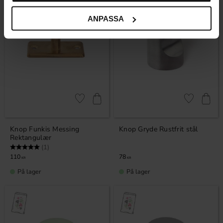
ANPASSA
Gem som favorit
Gem som fav
Knop Funkis Messing
Knop Gryde Rustfrit stål
Rektangulær
Vurdering:
5.0 ud af 5 stjerner
(1)
110
78
KR
KR
På lager
På lager