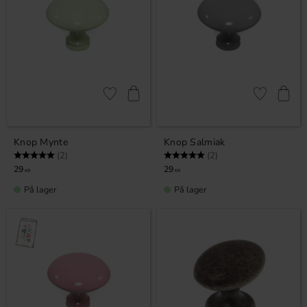
Gem som favorit
Gem som fav
Knop Mynte
Knop Salmiak
Vurdering:
5.0 ud af 5 stjerner
Vurdering:
5.0 ud af 5 stjerner
(2)
(2)
29
29
KR
KR
På lager
På lager