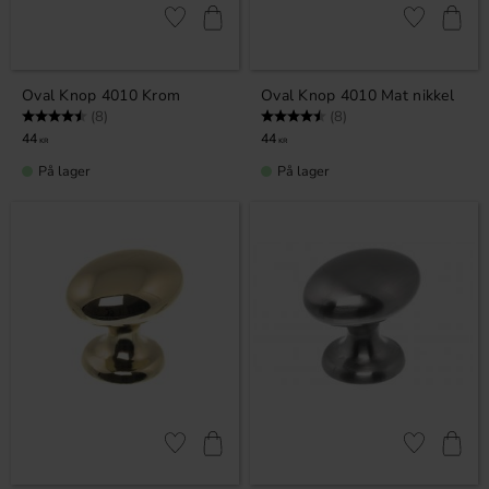
Gem som favorit
Gem som fav
Oval Knop 4010 Krom
Oval Knop 4010 Mat nikkel
Vurdering:
4.5 ud af 5 stjerner
Vurdering:
4.5 ud af 5 stjerner
(8)
(8)
44
44
KR
KR
På lager
På lager
Gem som favorit
Gem som fav