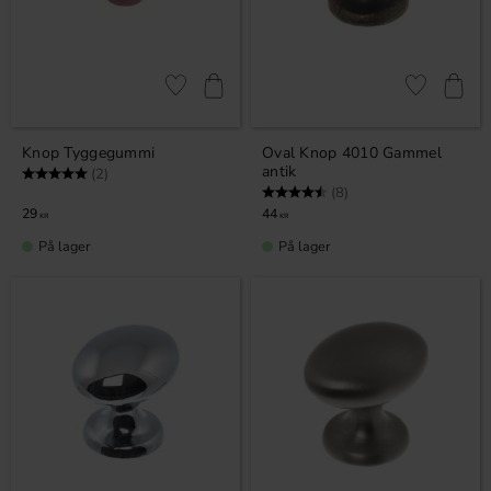
Gem som favorit
Gem som fav
Knop Tyggegummi
Oval Knop 4010 Gammel
antik
Vurdering:
5.0 ud af 5 stjerner
(2)
Vurdering:
4.5 ud af 5 stjerner
(8)
29
44
KR
KR
På lager
På lager