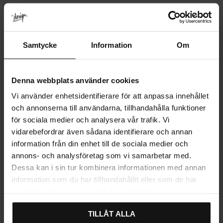
På lager
På lager
Samtycke
Information
Om
Denna webbplats använder cookies
Vi använder enhetsidentifierare för att anpassa innehållet
och annonserna till användarna, tillhandahålla funktioner
för sociala medier och analysera vår trafik. Vi
vidarebefordrar även sådana identifierare och annan
Gem som favorit
Gem som fav
information från din enhet till de sociala medier och
annons- och analysföretag som vi samarbetar med.
Knop Funkis Forkromet
Knop Funkis Forkromet
Dessa kan i sin tur kombinera informationen med annan
Rektangulær
Rund
information som du har tillhandahållit eller som de har
115
133
KR
KR
samlat in när du har använt deras tjänster.
På lager
På lager
TILLÅT ALLA