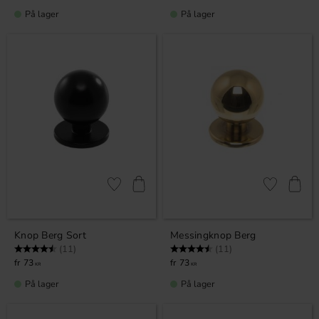
På lager
På lager
Gem som favorit
Gem som fav
Knop Berg Sort
Messingknop Berg
Vurdering:
4.5 ud af 5 stjerner
Vurdering:
4.5 ud af 5 stjerner
(11)
(11)
73
73
KR
KR
På lager
På lager