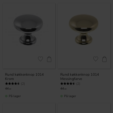
Gem som favorit
Gem som fav
Rund køkkenknop 1014
Rund køkkenknop 1014
Krom
Messingfarve
Vurdering:
4.5 ud af 5 stjerner
Vurdering:
4.5 ud af 5 stjerner
(2)
(2)
44
44
KR
KR
På lager
På lager