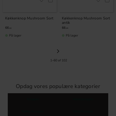
Gem som favorit
Gem som fav
Køkkenknop Mushroom Sort
Køkkenknop Mushroom Sort
antik
66
66
KR
KR
På lager
På lager
1–
60
af
102
Opdag vores populære kategorier
Knopper
Møbelknopper
Køkkenknopper
Metalknopper