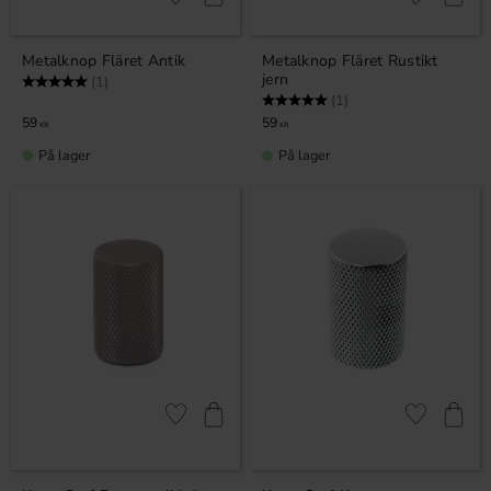
Gem som favorit
Gem som fav
Metalknop Fläret Antik
Metalknop Fläret Rustikt
jern
Vurdering:
5.0 ud af 5 stjerner
(1)
Vurdering:
5.0 ud af 5 stjerner
(1)
59
59
KR
KR
På lager
På lager
Gem som favorit
Gem som fav