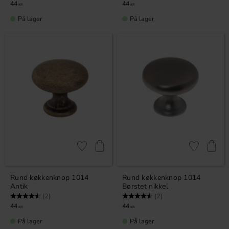
44
44
KR
KR
På lager
På lager
Gem som favorit
Gem som fav
Rund køkkenknop 1014
Rund køkkenknop 1014
Antik
Børstet nikkel
Vurdering:
4.5 ud af 5 stjerner
Vurdering:
4.5 ud af 5 stjerner
(2)
(2)
44
44
KR
KR
På lager
På lager