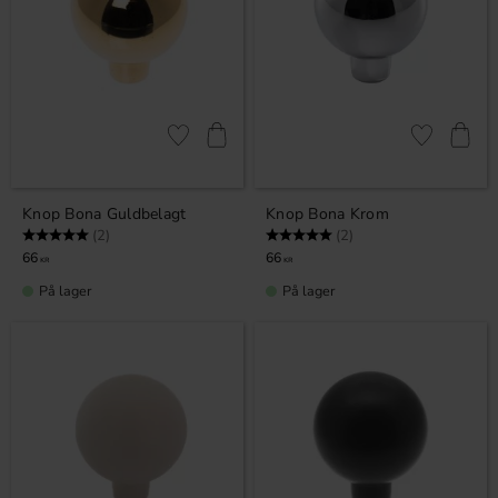
Gem som favorit
Gem som fav
Knop Bona Guldbelagt
Knop Bona Krom
Vurdering:
5.0 ud af 5 stjerner
Vurdering:
5.0 ud af 5 stjerner
(2)
(2)
66
66
KR
KR
På lager
På lager