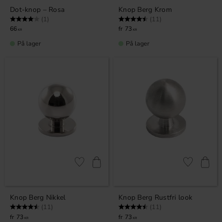
Dot-knop – Rosa
Knop Berg Krom
Vurdering:
4.0 ud af 5 stjerner
Vurdering:
4.5 ud af 5 stjerner
(1)
(11)
66
73
KR
KR
På lager
På lager
Gem som favorit
Gem som fav
Knop Berg Nikkel
Knop Berg Rustfri look
Vurdering:
4.5 ud af 5 stjerner
Vurdering:
4.5 ud af 5 stjerner
(11)
(11)
73
73
KR
KR