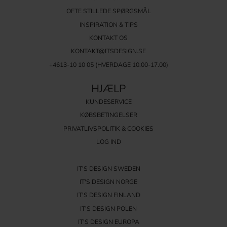
hos It's Design i dag, og tag det første skridt mod en stilfuld og
OFTE STILLEDE SPØRGSMÅL
funktionel garderobe.
INSPIRATION & TIPS
KONTAKT OS
KONTAKT@ITSDESIGN.SE
+4613-10 10 05 (HVERDAGE 10.00-17.00)
HJÆLP
KUNDESERVICE
KØBSBETINGELSER
PRIVATLIVSPOLITIK & COOKIES
LOG IND
IT'S DESIGN SWEDEN
IT'S DESIGN NORGE
IT'S DESIGN FINLAND
IT'S DESIGN POLEN
IT'S DESIGN EUROPA