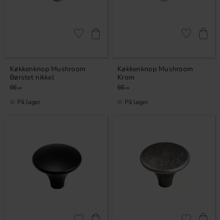
Gem som favorit
Gem som fav
Køkkenknop Mushroom
Køkkenknop Mushroom
Børstet nikkel
Krom
66
66
KR
KR
På lager
På lager