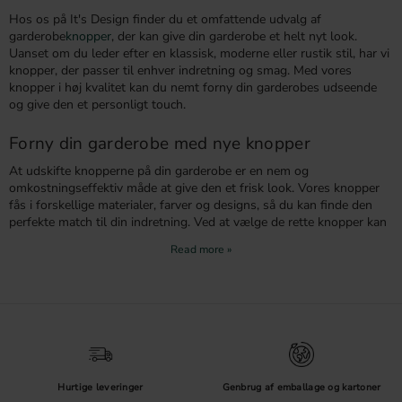
Hos os på It's Design finder du et omfattende udvalg af
garderobe
knopper
, der kan give din garderobe et helt nyt look.
Uanset om du leder efter en klassisk, moderne eller rustik stil, har vi
knopper, der passer til enhver indretning og smag. Med vores
knopper i høj kvalitet kan du nemt forny din garderobes udseende
og give den et personligt touch.
Forny din garderobe med nye knopper
At udskifte knopperne på din garderobe er en nem og
omkostningseffektiv måde at give den et frisk look. Vores knopper
fås i forskellige materialer, farver og designs, så du kan finde den
perfekte match til din indretning. Ved at vælge de rette knopper kan
du skabe en harmonisk helhed i dit hjem.
Vælg de rette knopper til din garderobe
Når du vælger knopper til din garderobe, er det vigtigt at tænke
både funktionelt og æstetisk. Til større garderobedøre kan det være
praktisk med større knopper, der giver et godt greb, mens mindre
knopper passer bedre til mindre låger eller
skuffer
. Vores knopper er
ergonomisk designet for at være behagelige at bruge, samtidig med
Hurtige leveringer
Genbrug af emballage og kartoner
at de fungerer som stilfulde detaljer i din indretning.