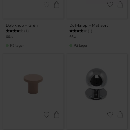
Gem som favorit
Gem som fav
Dot-knop – Grøn
Dot-knop – Mat sort
Vurdering:
4.0 ud af 5 stjerner
Vurdering:
4.0 ud af 5 stjerner
(1)
(1)
66
66
KR
KR
På lager
På lager
Gem som favorit
Gem som fav