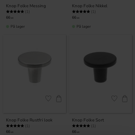
Knop Folke Messing
Knop Folke Nikkel
Vurdering:
5.0 ud af 5 stjerner
Vurdering:
5.0 ud af 5 stjerner
(1)
(1)
66
66
KR
KR
På lager
På lager
Gem som favorit
Gem som fav
Knop Folke Rustfri look
Knop Folke Sort
Vurdering:
5.0 ud af 5 stjerner
Vurdering:
5.0 ud af 5 stjerner
(1)
(1)
66
66
KR
KR