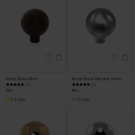
Gem som favorit
Gem som fav
Knop Bona Brun
Knop Bona Børstet nikkel
Vurdering:
5.0 ud af 5 stjerner
Vurdering:
5.0 ud af 5 stjerner
(2)
(2)
66
66
KR
KR
2-4 uger
På lager