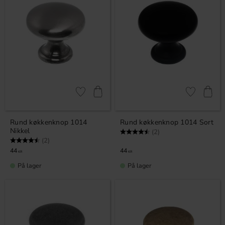
Gem som favorit
Gem som fav
Rund køkkenknop 1014
Rund køkkenknop 1014 Sort
Nikkel
Vurdering:
4.5 ud af 5 stjerner
(2)
Vurdering:
4.5 ud af 5 stjerner
(2)
44
44
KR
KR
På lager
På lager