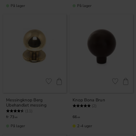
På lager
På lager
Gem som favorit
Gem som fav
Messingknop Berg
Knop Bona Brun
Ubehandlet messing
Vurdering:
5.0 ud af 5 stjerner
(2)
Vurdering:
4.5 ud af 5 stjerner
(11)
73
66
KR
KR
På lager
2-4 uger