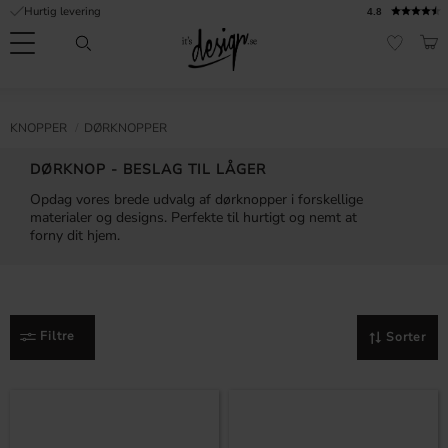
Hurtig levering
4.8
Menu
IND
FAVORI
Kundeservice
Mine
Valuta
FORMATION
KNOPPER
DØRKNOPPER
sider |
It's
Ofte stillede
DØRKNOP - BESLAG TIL LÅGER
Design
spørgsmål
Opdag vores brede udvalg af dørknopper i forskellige
materialer og designs. Perfekte til hurtigt og nemt at
Inspiration & Tips
forny dit hjem.
er
Filtre
Sorter