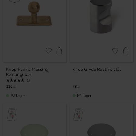
Gem som favorit
Gem som fav
Knop Funkis Messing
Knop Gryde Rustfrit stål
Rektangulær
Vurdering:
5.0 ud af 5 stjerner
(1)
110
78
KR
KR
På lager
På lager