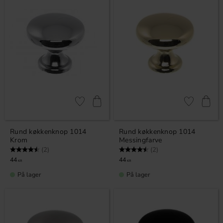
Gem som favorit
Gem som fav
Rund køkkenknop 1014
Rund køkkenknop 1014
Krom
Messingfarve
Vurdering:
4.5 ud af 5 stjerner
Vurdering:
4.5 ud af 5 stjerner
(2)
(2)
44
44
KR
KR
På lager
På lager