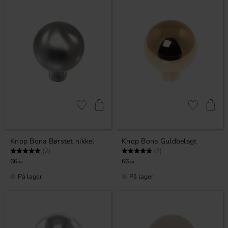
Gem som favorit
Gem som fav
Knop Bona Børstet nikkel
Knop Bona Guldbelagt
Vurdering:
5.0 ud af 5 stjerner
Vurdering:
5.0 ud af 5 stjerner
(2)
(2)
66
66
KR
KR
På lager
På lager