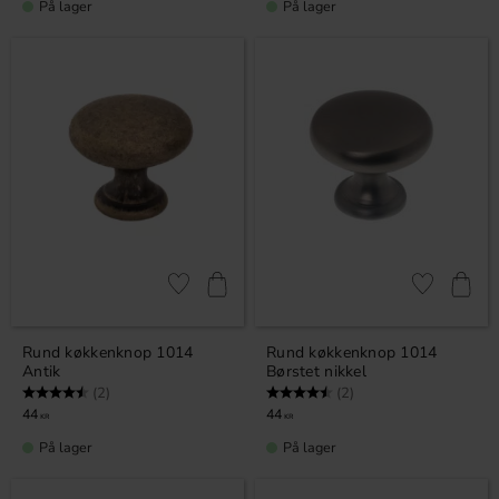
På lager
På lager
Gem som favorit
Gem som fav
Rund køkkenknop 1014
Rund køkkenknop 1014
Antik
Børstet nikkel
Vurdering:
4.5 ud af 5 stjerner
Vurdering:
4.5 ud af 5 stjerner
(2)
(2)
44
44
KR
KR
På lager
På lager