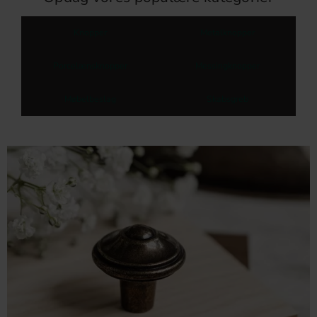
Knopper
Metalknopper
Porcelænsknopper
Messingknopper
Møbelbeslag
Skabsgreb