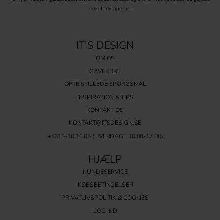
enkelt detaljerne!
Med de rette
dørknopper
som
beslag til låger
kan du både forbedre
møblernes funktion og løfte deres visuelle udtryk. Udforsk vores
store udvalg online og find de perfekte knopper til dit hjem.
IT'S DESIGN
OM OS
GAVEKORT
OFTE STILLEDE SPØRGSMÅL
INSPIRATION & TIPS
KONTAKT OS
KONTAKT@ITSDESIGN.SE
+4613-10 10 05 (HVERDAGE 10.00-17.00)
HJÆLP
KUNDESERVICE
KØBSBETINGELSER
PRIVATLIVSPOLITIK & COOKIES
LOG IND