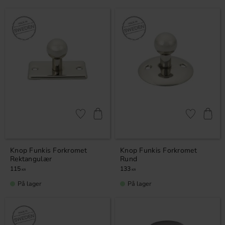
Gem som favorit
Gem som fav
Knop Funkis Forkromet
Knop Funkis Forkromet
Rektangulær
Rund
115
133
KR
KR
På lager
På lager