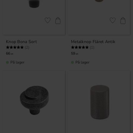
Gem som favorit
Gem som fav
Knop Bona Sort
Metalknop Fläret Antik
Vurdering:
5.0 ud af 5 stjerner
Vurdering:
5.0 ud af 5 stjerner
(2)
(1)
66
59
KR
KR
På lager
På lager