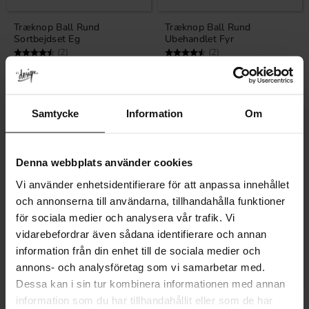
Træknop Ball Rund
Træknop Ball Rund
Sortbejdset Eg
Ubehandlet Fyr
Vurdering:
4.5 ud af 5 stjerner
Vurdering:
4.5 ud af 5 stjerner
(2)
(2)
70
33
KR
KR
På lager
På lager
Samtycke
Information
Om
Denna webbplats använder cookies
Vi använder enhetsidentifierare för att anpassa innehållet
och annonserna till användarna, tillhandahålla funktioner
för sociala medier och analysera vår trafik. Vi
vidarebefordrar även sådana identifierare och annan
information från din enhet till de sociala medier och
Gem som favorit
Gem som fav
annons- och analysföretag som vi samarbetar med.
Dessa kan i sin tur kombinera informationen med annan
information som du har tillhandahållit eller som de har
Knop Folke Messing
Knop Folke Nikkel