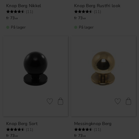
Knop Berg Nikkel
Knop Berg Rustfri look
Vurdering:
4.5 ud af 5 stjerner
Vurdering:
4.5 ud af 5 stjerner
(11)
(11)
73
73
KR
KR
På lager
På lager
Gem som favorit
Gem som fav
Knop Berg Sort
Messingknop Berg
Vurdering:
4.5 ud af 5 stjerner
Vurdering:
4.5 ud af 5 stjerner
(11)
(11)
73
73
KR
KR