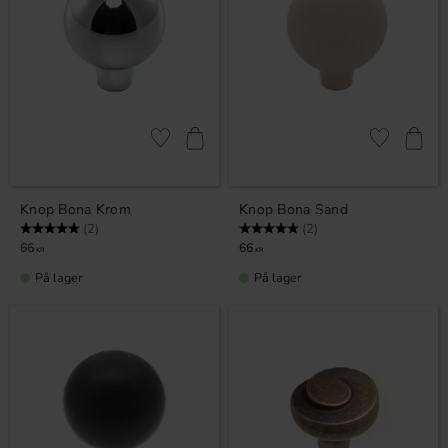
Gem som favorit
Gem som fav
Knop Bona Krom
Knop Bona Sand
Vurdering:
5.0 ud af 5 stjerner
Vurdering:
5.0 ud af 5 stjerner
(2)
(2)
66
66
KR
KR
På lager
På lager