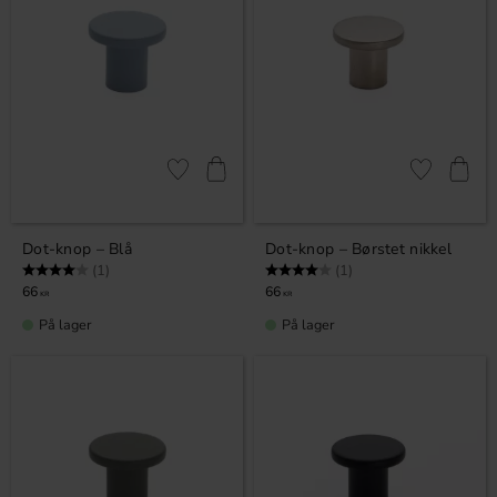
Gem som favorit
Gem som fav
Dot-knop – Blå
Dot-knop – Børstet nikkel
Vurdering:
4.0 ud af 5 stjerner
Vurdering:
4.0 ud af 5 stjerner
(1)
(1)
66
66
KR
KR
På lager
På lager