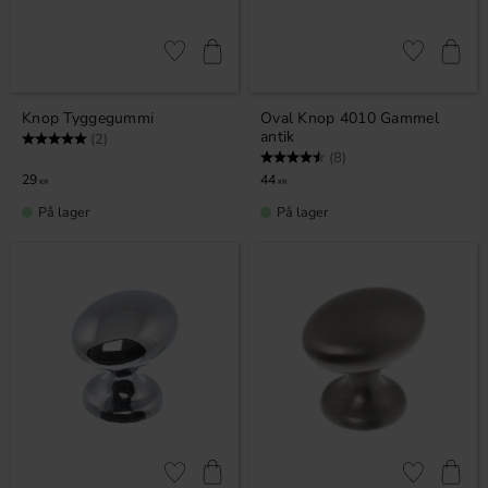
Gem som favorit
Gem som fav
Knop Tyggegummi
Oval Knop 4010 Gammel
antik
Vurdering:
5.0 ud af 5 stjerner
(2)
Vurdering:
4.5 ud af 5 stjerner
(8)
29
44
KR
KR
På lager
På lager
Gem som favorit
Gem som fav