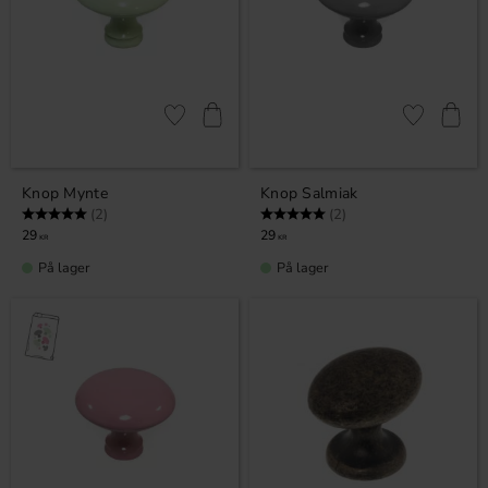
Gem som favorit
Gem som fav
Knop Mynte
Knop Salmiak
Vurdering:
5.0 ud af 5 stjerner
Vurdering:
5.0 ud af 5 stjerner
(2)
(2)
29
29
KR
KR
På lager
På lager