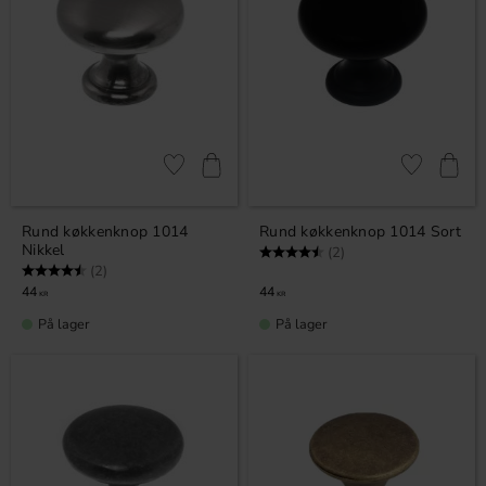
Gem som favorit
Gem som fav
Rund køkkenknop 1014
Rund køkkenknop 1014 Sort
Nikkel
Vurdering:
4.5 ud af 5 stjerner
(2)
Vurdering:
4.5 ud af 5 stjerner
(2)
44
44
KR
KR
På lager
På lager