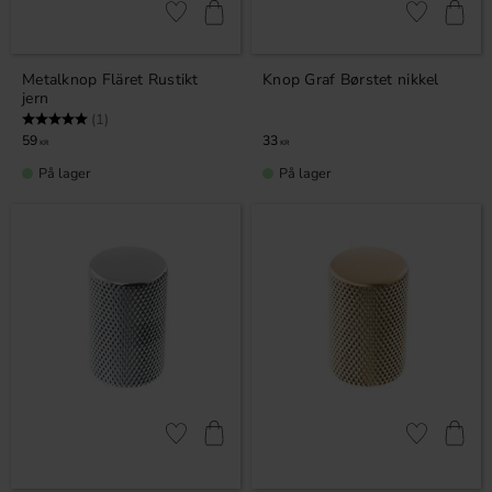
Gem som favorit
Gem som fav
Metalknop Fläret Rustikt
Knop Graf Børstet nikkel
jern
Vurdering:
5.0 ud af 5 stjerner
(1)
59
33
KR
KR
På lager
På lager
Gem som favorit
Gem som fav