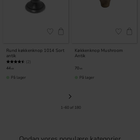
Gem som favorit
Gem som fav
Rund køkkenknop 1014 Sort
Køkkenknop Mushroom
antik
Antik
Vurdering:
4.5 ud af 5 stjerner
(2)
44
70
KR
KR
På lager
På lager
1–
60
af
180
Opdag vores populære kategorier