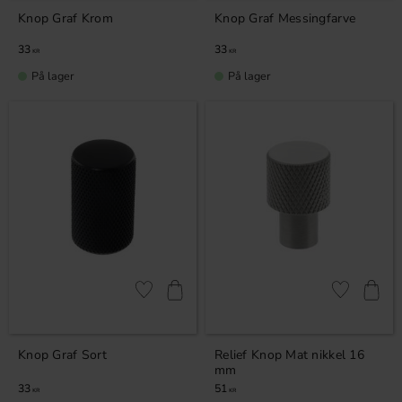
Knop Graf Krom
Knop Graf Messingfarve
33
33
KR
KR
På lager
På lager
Gem som favorit
Gem som fav
Knop Graf Sort
Relief Knop Mat nikkel 16
mm
33
51
KR
KR