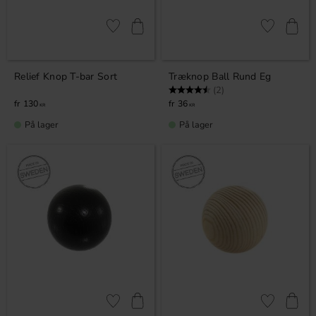
Gem som favorit
Gem som fav
Relief Knop T-bar Sort
Træknop Ball Rund Eg
Vurdering:
4.5 ud af 5 stjerner
(2)
130
36
KR
KR
På lager
På lager
Gem som favorit
Gem som fav