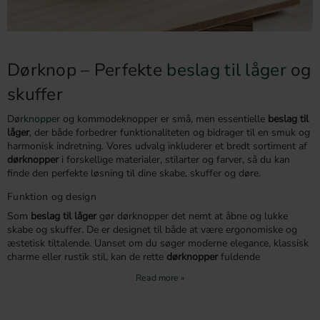
Dørknop – Perfekte
beslag til låger
og
skuffer
Dør
knopper
og kommodeknopper er små, men essentielle
beslag til
låger
, der både forbedrer funktionaliteten og bidrager til en smuk og
harmonisk indretning. Vores udvalg inkluderer et bredt sortiment af
dørknopper
i forskellige materialer, stilarter og farver, så du kan
finde den perfekte løsning til dine skabe, skuffer og døre.
Funktion og design
Som
beslag til låger
gør dørknopper det nemt at åbne og lukke
skabe og skuffer. De er designet til både at være ergonomiske og
æstetisk tiltalende. Uanset om du søger moderne elegance, klassisk
charme eller rustik stil, kan de rette
dørknopper
fuldende
indretningen i dit hjem.
Materialer og finish
Vores
beslag til låger
kommer i materialer af høj kvalitet som
metal
,