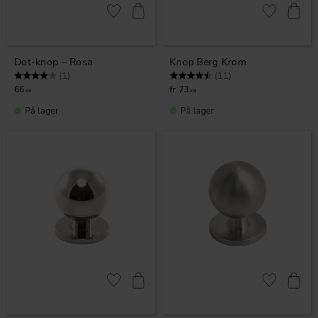
Gem som favorit
Gem som fav
Dot-knop – Rosa
Knop Berg Krom
Vurdering:
4.0 ud af 5 stjerner
Vurdering:
4.5 ud af 5 stjerner
(1)
(11)
66
73
KR
KR
På lager
På lager
Gem som favorit
Gem som fav