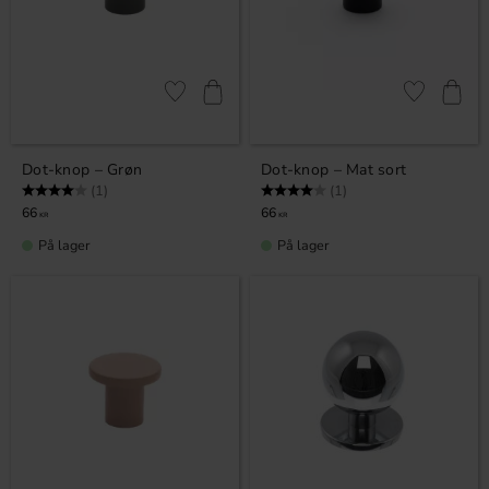
Gem som favorit
Gem som fav
Dot-knop – Grøn
Dot-knop – Mat sort
Vurdering:
4.0 ud af 5 stjerner
Vurdering:
4.0 ud af 5 stjerner
(1)
(1)
66
66
KR
KR
På lager
På lager