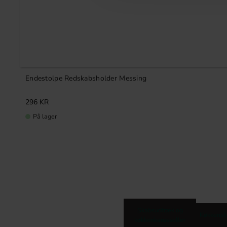
Endestolpe Redskabsholder Messing
296
KR
På lager
Skabsudtræk og
Køkkensk
køkkenkarusseller