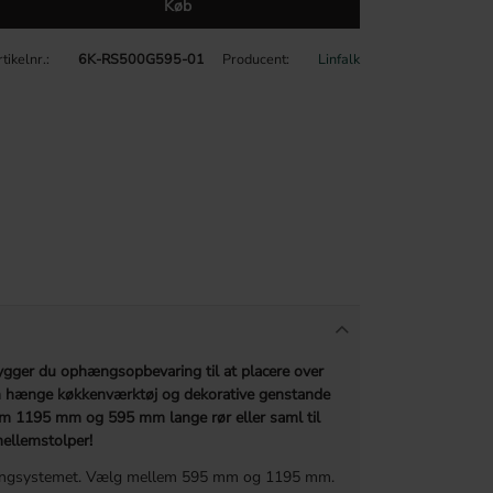
Køb
tikelnr.
6K-RS500G595-01
Producent
Linfalk
gger du ophængsopbevaring til at placere over
n hænge køkkenværktøj og dekorative genstande
em 1195 mm og 595 mm lange rør eller saml til
ellemstolper!
relingsystemet. Vælg mellem 595 mm og 1195 mm.