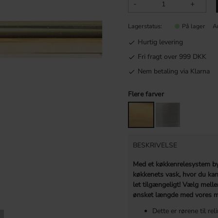
-
+
Lagerstatus
Ar
På lager
Hurtig levering
Fri fragt over 999 DKK
Nem betaling via Klarna
Flere farver
BESKRIVELSE
Med et køkkenrelesystem by
køkkenets vask, hvor du ka
let tilgængeligt! Vælg mell
ønsket længde med vores m
Dette er rørene til 