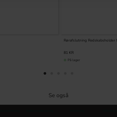
Rørafslutning Redskabsholder
81
KR
På lager
Se også
absindretning
Køkkenopbevaring
Indretning
Affaldsso