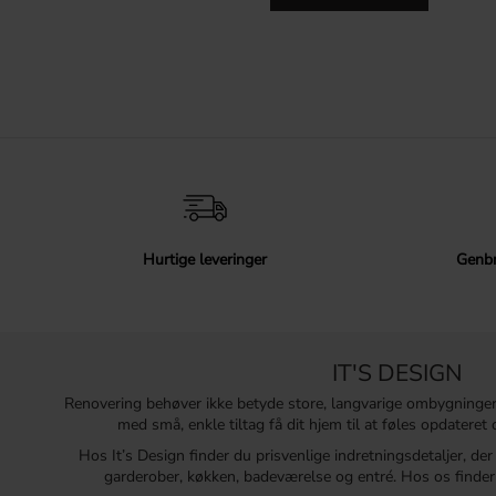
Hurtige leveringer
Genbr
IT'S DESIGN
Renovering behøver ikke betyde store, langvarige ombygninge
med små, enkle tiltag få dit hjem til at føles opdatere
Hos It’s Design finder du prisvenlige indretningsdetaljer, de
garderober, køkken, badeværelse og entré. Hos os finder 