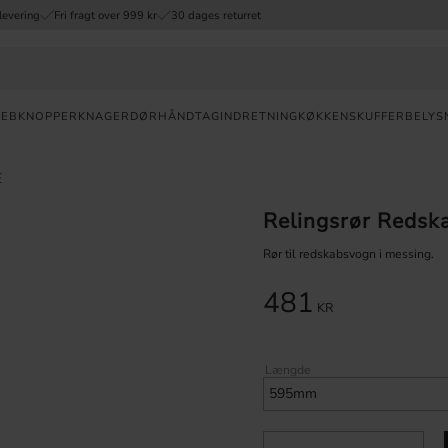
levering
Fri fragt over 999 kr
30 dages returret
REB
KNOPPER
KNAGER
DØRHÅNDTAG
INDRETNING
KØKKENSKUFFER
BELYS
Valuta
E
Relingsrør Redsk
HURTIG
LEVERING
Rør til redskabsvogn i messing.
30
481
DAGES
KR
ÅBENT
KØB
Længde
FRI
FRAGT
OVER 999
DKK