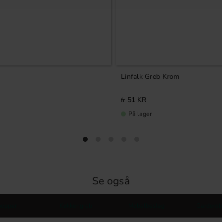
Linfalk Greb Krom
51
KR
På lager
Se også
nopper
Køkkengreb
Møbelbeslag
Garderob