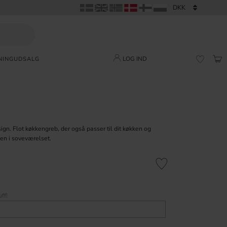
LOG IND
NING
UDSALG
IND
FAVORI
sign. Flot køkkengreb, der også passer til dit køkken og
n i soveværelset.
Gem som favorit
ff!