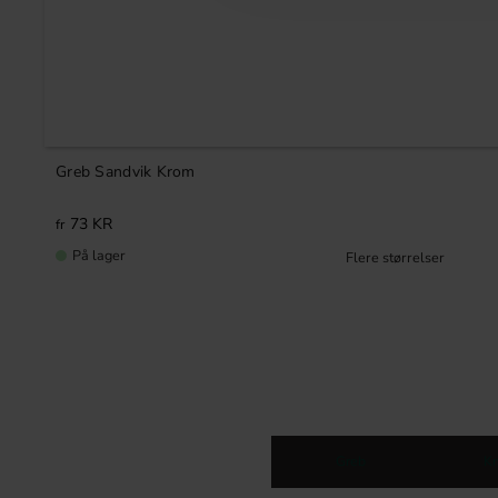
Greb Sandvik Krom
73
KR
På lager
Greb
K