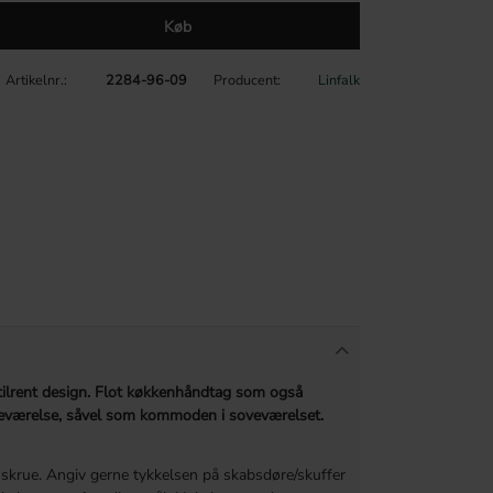
Køb
Artikelnr.
2284-96-09
Producent
Linfalk
tilrent design. Flot køkkenhåndtag som også
adeværelse, såvel som kommoden i soveværelset.
skrue. Angiv gerne tykkelsen på skabsdøre/skuffer