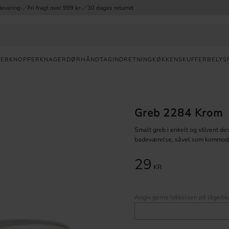
levering
Fri fragt over 999 kr
30 dages returret
REB
KNOPPER
KNAGER
DØRHÅNDTAG
INDRETNING
KØKKENSKUFFER
BELYS
Valuta
Greb 2284 Krom
HURTIG
LEVERING
Smalt greb i enkelt og stilrent de
badeværelse, såvel som kommode
30
DAGES
29
ÅBENT
KR
KØB
FRI
Angiv gerne tykkelsen på låge/sku
FRAGT
OVER 999
DKK