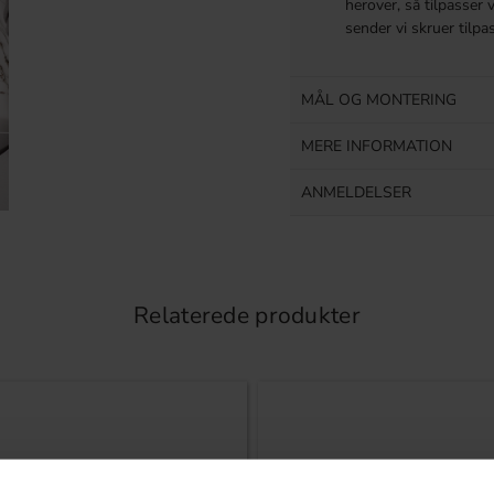
herover, så tilpasser 
sender vi skruer tilp
MÅL OG MONTERING
MERE INFORMATION
ANMELDELSER
Relaterede produkter