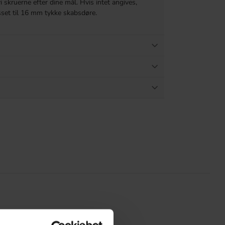
vi skruerne efter dine mål. Hvis intet angives,
asset til 16 mm tykke skabsdøre.