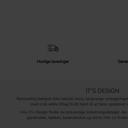
Hurtige leveringer
Genbr
IT'S DESIGN
Renovering behøver ikke betyde store, langvarige ombygninge
med små, enkle tiltag få dit hjem til at føles opdatere
Hos It’s Design finder du prisvenlige indretningsdetaljer, de
garderober, køkken, badeværelse og entré. Hos os finder 