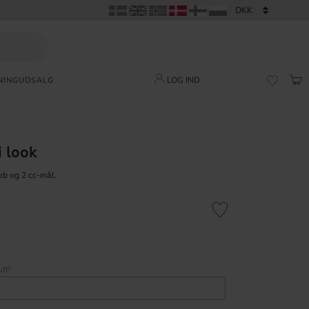
LOG IND
NING
UDSALG
IND
FAVORI
 look
eb og 2 cc-mål.
Gem som favorit
ff!