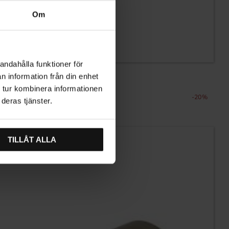
Om
andahålla funktioner för
n information från din enhet
 tur kombinera informationen
20
%
deras tjänster.
TILLÅT ALLA