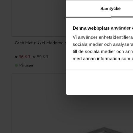
Samtycke
Denna webbplats använder 
Vi använder enhetsidentifierar
Greb Mat nikkel Moderne design
sociala medier och analysera 
till de sociala medier och a
36
KR
59
KR
med annan information som du 
På lager