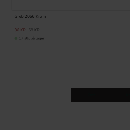
Greb 2056 Krom
36
KR
68
KR
17 stk. på lager
Greb
K