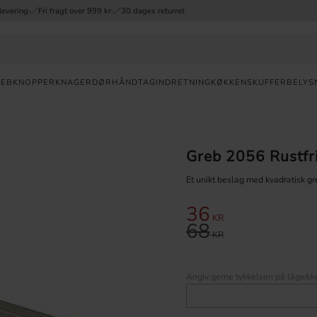
levering
Fri fragt over 999 kr
30 dages returret
REB
KNOPPER
KNAGER
DØRHÅNDTAG
INDRETNING
KØKKENSKUFFER
BELYS
Valuta
Greb 2056 Rustfri
HURTIG
LEVERING
Et unikt beslag med kvadratisk gr
30
36
Nedsat pris:
DAGES
KR
68
ÅBENT
Original pris:
KR
KØB
FRI
Angiv gerne tykkelsen på låge/sku
FRAGT
OVER 999
DKK