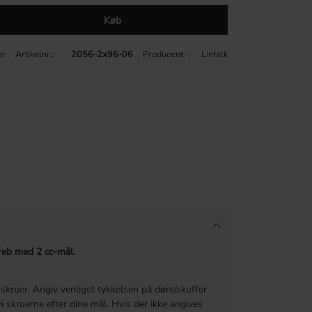
Køb
Artikelnr.
2056-2x96-06
Producent
Linfalk
er
greb med 2 cc-mål.
skruer. Angiv venligst tykkelsen på døre/skuffer
vi skruerne efter dine mål. Hvis der ikke angives