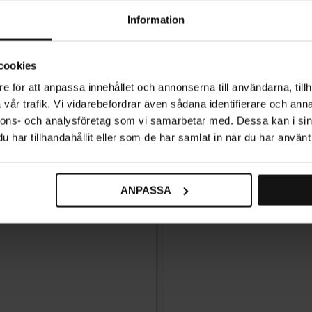
Information
cookies
e för att anpassa innehållet och annonserna till användarna, tillh
Greb 2113 i krom
vår trafik. Vi vidarebefordrar även sådana identifierare och anna
nnons- och analysföretag som vi samarbetar med. Dessa kan i sin
39
%
59
KR
74
KR
har tillhandahållit eller som de har samlat in när du har använt 
16 stk. på lager
ANPASSA