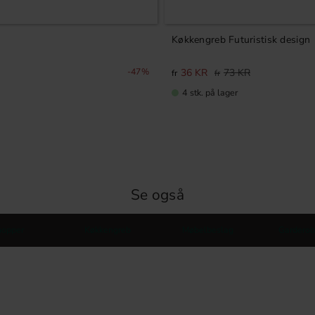
Køkkengreb Futuristisk design
47
%
36
KR
73
KR
4 stk. på lager
Se også
nopper
Køkkengreb
Møbelbeslag
Garderob