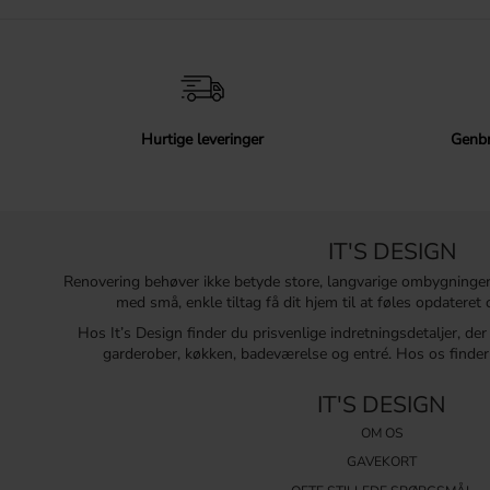
Hurtige leveringer
Genbr
IT'S DESIGN
Renovering behøver ikke betyde store, langvarige ombygninge
med små, enkle tiltag få dit hjem til at føles opdatere
Hos It’s Design finder du prisvenlige indretningsdetaljer, de
garderober, køkken, badeværelse og entré. Hos os finder 
IT'S DESIGN
OM OS
GAVEKORT