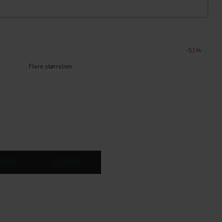
51
%
egreb
Metalgreb