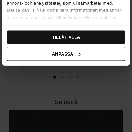
annons- och analysföretag som vi samarbetar med.
Dessa kan i sin tur kombinera informationen med annan
information som du har tillhandahållit eller som de har
samlat in när du har använt deras tjänster.
TILLÅT ALLA
Ticka Standard-skabsregel i
Snabelgreb med låseknage
rustfrit stål
ANPASSA
100
93
KR
KR
På lager
På lager
Se også
Greb
Knopper
Køkkengreb
Møbelbeslag