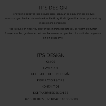
IT'S DESIGN
Renovering behøver ikke betyde store, langvarige ombygninger og dyre
omkostninger. Nu kan du med små, enkle tiltag få dit hjem til at føles opdateret og
meget mere personligt!
Hos It’s Design finder du prisvenlige indretningsdetaljer, der nemt og hurtigt
fornyer møbler, garderober, køkken, badeværelse og entré. Hos os finder du ganske
enkelt detaljerne!
IT'S DESIGN
OM OS
GAVEKORT
OFTE STILLEDE SPØRGSMÅL
INSPIRATION & TIPS
KONTAKT OS
KONTAKT@ITSDESIGN.SE
+4613-10 10 05 (HVERDAGE 10.00-17.00)