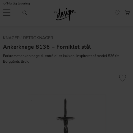
Hurtig levering
Menu
IND
FAVORI
Kundeservice
Mine
Valuta
KNAGER
RETROKNAGER
FORMATION
sider |
It's
Ankerknage 8136 – Forniklet stål
Ofte stillede
Design
spørgsmål
Forkromet ankerknage til entré eller køkken, inspireret af model 536 fra
Borggårds Bruk.
Inspiration & Tips
er
Gem som 