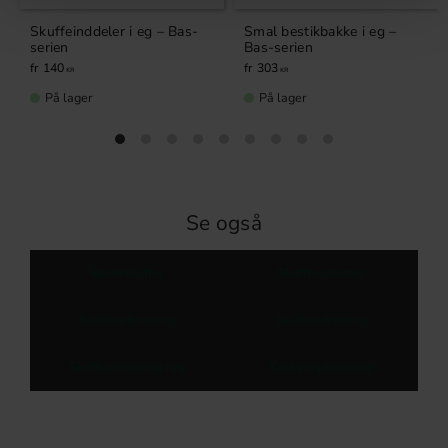
Skuffeinddeler i eg – Bas-
Smal bestikbakke i eg –
serien
Bas-serien
140
303
KR
KR
På lager
På lager
Se også
Bestikskuffer
Skuffeindsatser
Bestikopbevaring
Skuffeindretning
Skuffeindretning i eg
Køkkenopbevaring