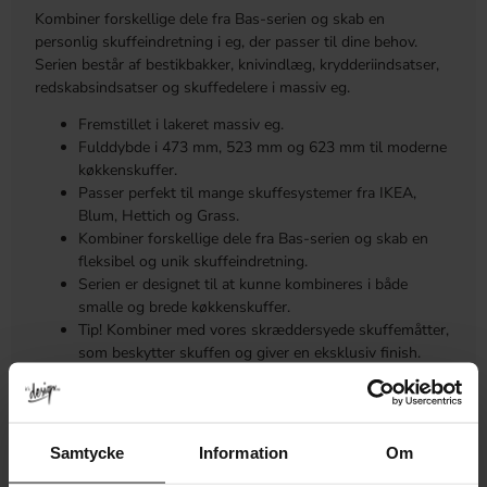
Kombiner forskellige dele fra Bas-serien og skab en
personlig skuffeindretning i eg, der passer til dine behov.
Serien består af bestikbakker, knivindlæg, krydderiindsatser,
redskabsindsatser og skuffedelere i massiv eg.
Fremstillet i lakeret massiv eg.
Fulddybde i 473 mm, 523 mm og 623 mm til moderne
køkkenskuffer.
Passer perfekt til mange skuffesystemer fra IKEA,
Blum, Hettich og Grass.
Kombiner forskellige dele fra Bas-serien og skab en
fleksibel og unik skuffeindretning.
Serien er designet til at kunne kombineres i både
smalle og brede køkkenskuffer.
Tip! Kombiner med vores skræddersyede skuffemåtter,
som beskytter skuffen og giver en eksklusiv finish.
MÅL
Samtycke
Information
Om
MERE INFORMATION