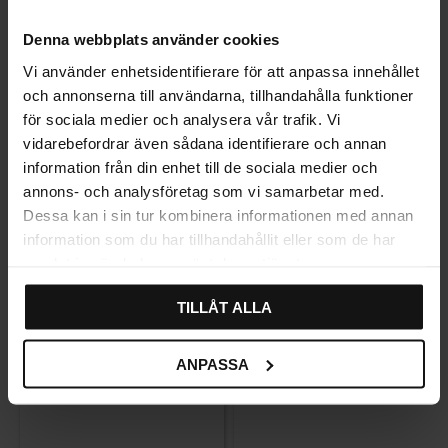
ANMELDELSER
Denna webbplats använder cookies
Vi använder enhetsidentifierare för att anpassa innehållet
och annonserna till användarna, tillhandahålla funktioner
för sociala medier och analysera vår trafik. Vi
Relaterede produkter
vidarebefordrar även sådana identifierare och annan
information från din enhet till de sociala medier och
annons- och analysföretag som vi samarbetar med.
Dessa kan i sin tur kombinera informationen med annan
information som du har tillhandahållit eller som de har
samlat in när du har använt deras tjänster.
TILLÅT ALLA
ANPASSA