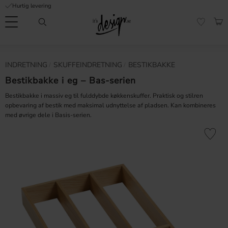
Hurtig levering
Menu
IND
FAVORI
Kundeservice
Mine
Valuta
INDRETNING
SKUFFEINDRETNING
BESTIKBAKKE
NFORMATION
sider |
It's
Bestikbakke i eg – Bas-serien
Ofte stillede
Design
spørgsmål
Bestikbakke i massiv eg til fulddybde køkkenskuffer. Praktisk og stilren
opbevaring af bestik med maksimal udnyttelse af pladsen. Kan kombineres
med øvrige dele i Basis-serien.
Inspiration & Tips
er
Gem som 