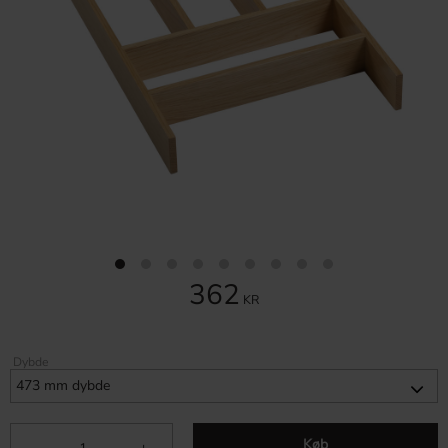
362
KR
Dybde
Køb
-
+