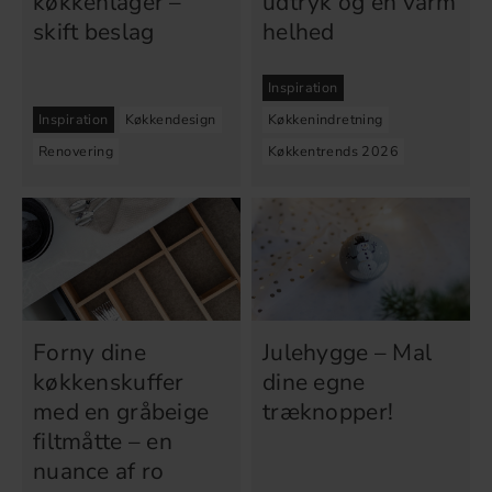
køkkenlåger –
udtryk og en varm
skift beslag
helhed
Inspiration
Inspiration
Køkkendesign
Køkkenindretning
Renovering
Køkkentrends 2026
Forny dine
Julehygge – Mal
køkkenskuffer
dine egne
med en gråbeige
træknopper!
filtmåtte – en
nuance af ro