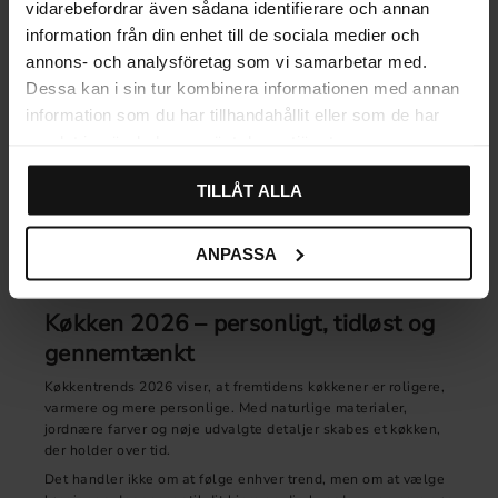
vidarebefordrar även sådana identifierare och annan
Du behøver ikke at renovere hele køkkenet for at skabe den
information från din enhet till de sociala medier och
rette stemning. Ofte er få gennemtænkte ændringer nok til at
annons- och analysföretag som vi samarbetar med.
give køkkenet nyt liv:
Dessa kan i sin tur kombinera informationen med annan
Udskift greb og knopper for et opdateret udtryk
information som du har tillhandahållit eller som de har
Vælg rustfri eller varme metalfinisher, der harmonerer
samlat in när du har använt deras tjänster.
med køkkenets farveskala
Skab orden i skufferne med smart skuffeindretning
TILLÅT ALLA
Brug skuffemåtter for en mere lun og lyddæmpet
fornemmelse
ANPASSA
Tilføj glasdetaljer eller åbne hylder i mindre omfang
Køkken 2026 – personligt, tidløst og
gennemtænkt
Køkkentrends 2026 viser, at fremtidens køkkener er roligere,
varmere og mere personlige. Med naturlige materialer,
jordnære farver og nøje udvalgte detaljer skabes et køkken,
der holder over tid.
Det handler ikke om at følge enhver trend, men om at vælge