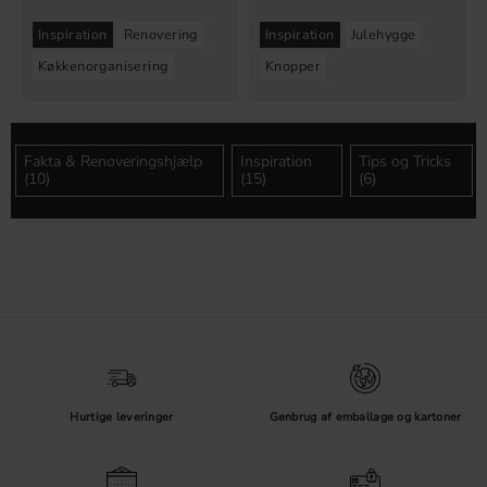
Inspiration
Renovering
Inspiration
Julehygge
Køkkenorganisering
Knopper
Fakta & Renoveringshjælp
Inspiration
Tips og Tricks
(10)
(15)
(6)
Hurtige leveringer
Genbrug af emballage og kartoner