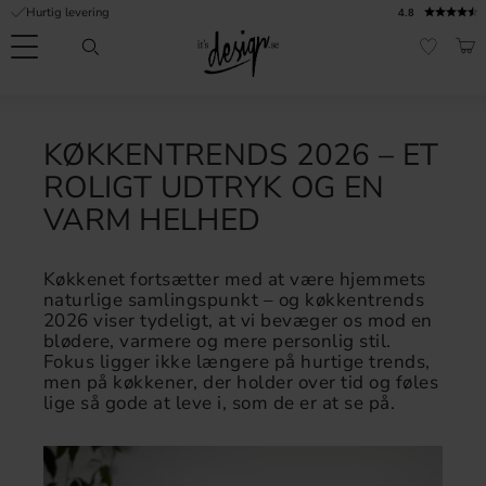
Hurtig levering
4.8
Menu
IND
FAVORI
Kundeservice
Mine
Valuta
FORMATION
sider |
KØKKENTRENDS 2026 – ET
It's
Ofte stillede
ROLIGT UDTRYK OG EN
Design
spørgsmål
VARM HELHED
Inspiration & Tips
Køkkenet fortsætter med at være hjemmets
er
naturlige samlingspunkt – og køkkentrends
2026 viser tydeligt, at vi bevæger os mod en
blødere, varmere og mere personlig stil.
Fokus ligger ikke længere på hurtige trends,
men på køkkener, der holder over tid og føles
lige så gode at leve i, som de er at se på.