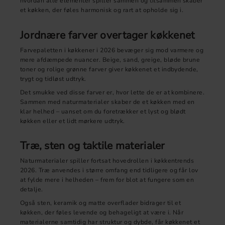
hvordan alle elementer spiller sammen og tilsammen skaber
et køkken, der føles harmonisk og rart at opholde sig i.
Jordnære farver overtager køkkenet
Farvepaletten i køkkener i 2026 bevæger sig mod varmere og
mere afdæmpede nuancer. Beige, sand, greige, bløde brune
toner og rolige grønne farver giver køkkenet et indbydende,
trygt og tidløst udtryk.
Det smukke ved disse farver er, hvor lette de er at kombinere.
Sammen med naturmaterialer skaber de et køkken med en
klar helhed – uanset om du foretrækker et lyst og blødt
køkken eller et lidt mørkere udtryk.
Træ, sten og taktile materialer
Naturmaterialer spiller fortsat hovedrollen i køkkentrends
2026. Træ anvendes i større omfang end tidligere og får lov
at fylde mere i helheden – frem for blot at fungere som en
detalje.
Også sten, keramik og matte overflader bidrager til et
køkken, der føles levende og behageligt at være i. Når
materialerne samtidig har struktur og dybde, får køkkenet et