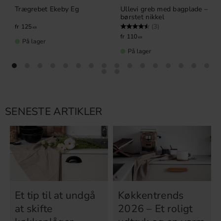
Trægrebet Ekeby Eg
Ullevi greb med bagplade –
børstet nikkel
Vurdering:
4.7 ud af 5 stjerner
(3)
125
KR
110
KR
På lager
På lager
SENESTE ARTIKLER
Et tip til at undgå
Køkkentrends
at skifte
2026 – Et roligt