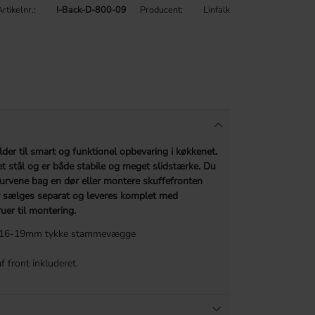
Artikelnr.
I-Back-D-800-09
Producent
Linfalk
der til smart og funktionel opbevaring i køkkenet.
t stål og er både stabile og meget slidstærke. Du
urvene bag en dør eller montere skuffefronten
v sælges separat og leveres komplet med
uer til montering.
ed 16-19mm tykke stammevægge
f front inkluderet.