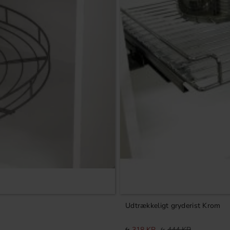
Udtrækkeligt gryderist Krom
318
KR
444
KR