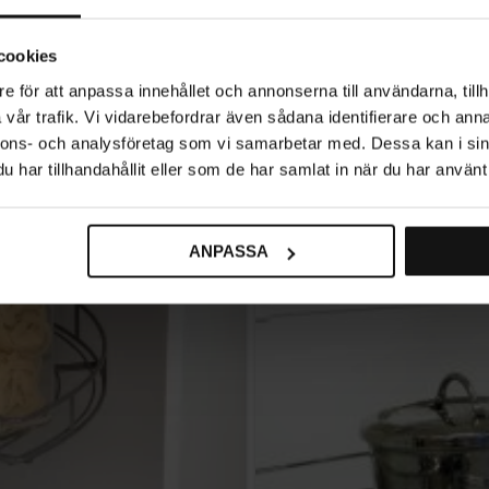
Specialtilpasset indvendig kø
cookies
e för att anpassa innehållet och annonserna till användarna, tillh
948
KR
vår trafik. Vi vidarebefordrar även sådana identifierare och anna
1-2 uger
nnons- och analysföretag som vi samarbetar med. Dessa kan i sin
har tillhandahållit eller som de har samlat in när du har använt 
ANPASSA