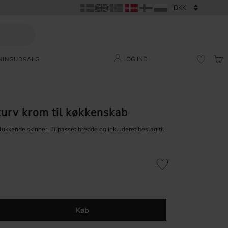
LOG IND
NING
UDSALG
IND
FAVORI
urv krom til køkkenskab
ukkende skinner. Tilpasset bredde og inkluderet beslag til
Gem som favorit
Køb