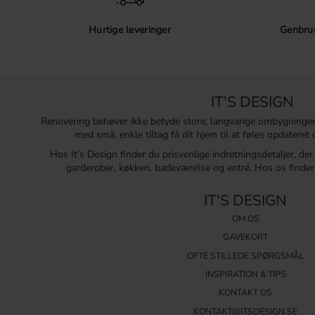
Hurtige leveringer
Genbrug
IT'S DESIGN
Renovering behøver ikke betyde store, langvarige ombygninge
med små, enkle tiltag få dit hjem til at føles opdatere
Hos It’s Design finder du prisvenlige indretningsdetaljer, de
garderober, køkken, badeværelse og entré. Hos os finder 
IT'S DESIGN
OM OS
GAVEKORT
OFTE STILLEDE SPØRGSMÅL
INSPIRATION & TIPS
KONTAKT OS
KONTAKT@ITSDESIGN.SE