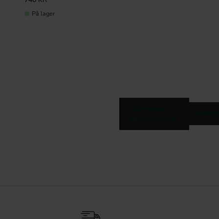
På lager
Skabsudtræk og
Køkkensk
køkkenkarusseller