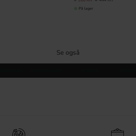
På lager
Se også
absindretning
Køkkenopbevaring
Indretning
Affaldsso