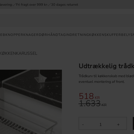
levering
Fri fragt over 999 kr
30 dages returret
REB
KNOPPER
KNAGER
DØRHÅNDTAG
INDRETNING
KØKKENSKUFFER
BELYS
Valuta
KØKKENKARUSSEL
Udtrækkelig trådk
HURTIG
LEVERING
Trådkurv til køkkenskab med blødl
eventuel montering af front.
30
DAGES
518
Nedsat pris:
ÅBENT
KR
1.633
Original pris:
KØB
KR
FRI
FRAGT
-
+
OVER 999
DKK