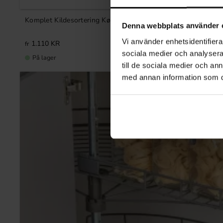
Komplet Kildesortering Køkkenskuffe
Denna webbplats använder 
Vi använder enhetsidentifierar
1.110
KR
sociala medier och analysera 
På lager
till de sociala medier och a
med annan information som du 