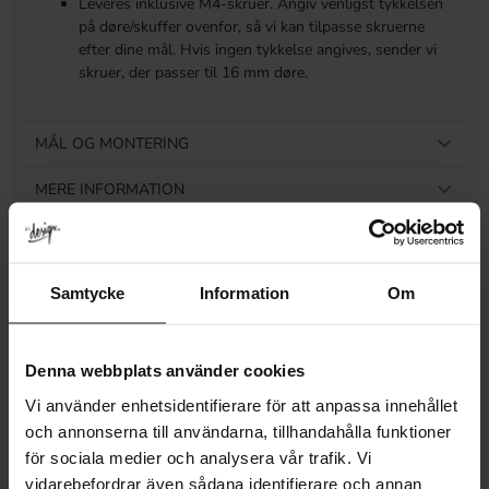
Leveres inklusive M4-skruer. Angiv venligst tykkelsen
på døre/skuffer ovenfor, så vi kan tilpasse skruerne
efter dine mål. Hvis ingen tykkelse angives, sender vi
skruer, der passer til 16 mm døre.
MÅL OG MONTERING
MERE INFORMATION
ANMELDELSER
Samtycke
Information
Om
Relaterede produkter
Denna webbplats använder cookies
Vi använder enhetsidentifierare för att anpassa innehållet
och annonserna till användarna, tillhandahålla funktioner
för sociala medier och analysera vår trafik. Vi
vidarebefordrar även sådana identifierare och annan