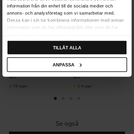
information från din enhet till de sociala medier och
annons- och analysföretag som vi samarbetar med.
Dessa kan i sin tur kombinera informationen med annan
information som du har tillhandahållit eller som de har
samlat in när du har använt deras tjänster.
TILLÅT ALLA
ANPASSA
Etiketplade Skålegreb Antik
Skålegreb 5283 Gammel
antik
66
59
KR
KR
På lager
2-4 uger
Se også