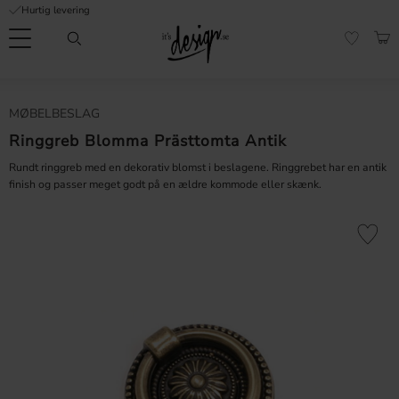
Hurtig levering
Menu
IND
FAVORI
Kundeservice
Mine
Valuta
MØBELBESLAG
FORMATION
sider |
It's
Ringgreb Blomma Prästtomta Antik
Ofte stillede
Design
spørgsmål
Rundt ringgreb med en dekorativ blomst i beslagene. Ringgrebet har en antik
finish og passer meget godt på en ældre kommode eller skænk.
Inspiration & Tips
er
Gem som 