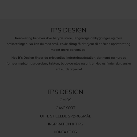
IT'S DESIGN
Renovering behøver ikke betyde store, langvarige ombygninger og dyre
omkostninger. Nu kan du med små, enkle tiltag få dit hjem til at føles opdateret og
meget mere personligt!
Hos It’s Design finder du prisvenlige indretningsdetaljer, der nemt og hurtigt
fornyer møbler, garderober, køkken, badeværelse og entré. Hos os finder du ganske
enkelt detaljerne!
IT'S DESIGN
OM OS
GAVEKORT
OFTE STILLEDE SPØRGSMÅL
INSPIRATION & TIPS
KONTAKT OS