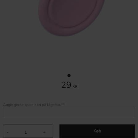
29
KR
Angiv gerne tykkelsen på låge/skuff!
Køb
-
+