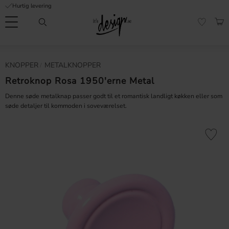
Hurtig levering
Menu
IND
FAVORI
Kundeservice
Mine
Valuta
KNOPPER
METALKNOPPER
FORMATION
sider |
It's
Retroknop Rosa 1950'erne Metal
Ofte stillede
Design
spørgsmål
Denne søde metalknap passer godt til et romantisk landligt køkken eller som
søde detaljer til kommoden i soveværelset.
Inspiration & Tips
er
Gem som 