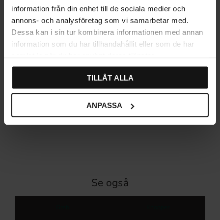
information från din enhet till de sociala medier och
annons- och analysföretag som vi samarbetar med.
Dessa kan i sin tur kombinera informationen med annan
information som du har tillhandahållit eller som de har
samlat in när du har använt deras tjänster.
TILLÅT ALLA
Retro knop Mintgrøn
1950'erne
29
KR
ANPASSA
På lager
Se også
Greb
Knopper