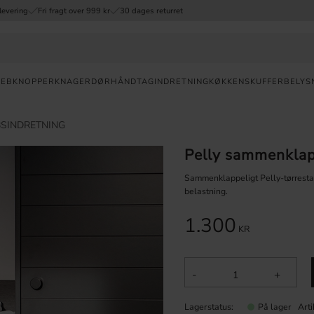
levering
Fri fragt over 999 kr
30 dages returret
REB
KNOPPER
KNAGER
DØRHÅNDTAG
INDRETNING
KØKKENSKUFFER
BELYS
Valuta
SINDRETNING
Pelly sammenklapp
HURTIG
LEVERING
Sammenklappeligt Pelly-tørrestat
belastning.
30
DAGES
1.300
ÅBENT
KR
KØB
FRI
-
+
FRAGT
OVER 999
Lagerstatus
Arti
På lager
DKK