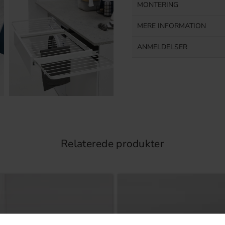
MONTERING
MERE INFORMATION
ANMELDELSER
Relaterede produkter