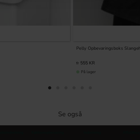
Pelly Opbevaringsboks Slange
555
KR
På lager
Se også
absindretning
Køkkenopbevaring
Indretning
Affaldsso