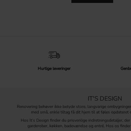
Hurtige leveringer
Genbr
IT'S DESIGN
Renovering behøver ikke betyde store, langvarige ombygninge
med små, enkle tiltag få dit hjem til at føles opdatere
Hos It’s Design finder du prisvenlige indretningsdetaljer, de
garderober, køkken, badeværelse og entré. Hos os finder 