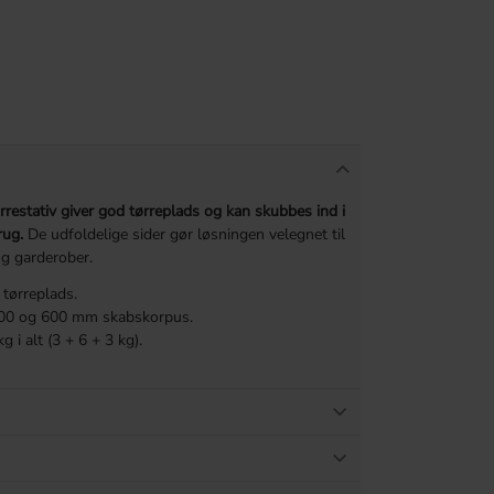
restativ giver god tørreplads og kan skubbes ind i
rug.
De udfoldelige sider gør løsningen velegnet til
g garderober.
 tørreplads.
 500 og 600 mm skabskorpus.
 i alt (3 + 6 + 3 kg).