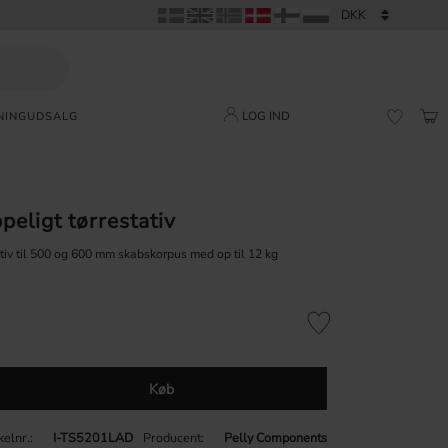
LOG IND
NING
UDSALG
IND
FAVORI
eligt tørrestativ
iv til 500 og 600 mm skabskorpus med op til 12 kg
Gem som favorit
Køb
kelnr.
I-TS5201LAD
Producent
Pelly Components