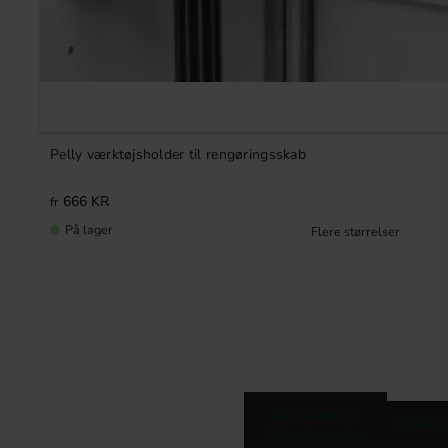
Pelly værktøjsholder til rengøringsskab
666
KR
På lager
Skabsudtræk og
Køkkensk
køkkenkarusseller