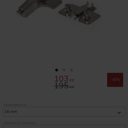
103
Nedsat pris:
47
KR
%
195
Original pris:
KR
Skabstykkelse
Afstand til hulrække