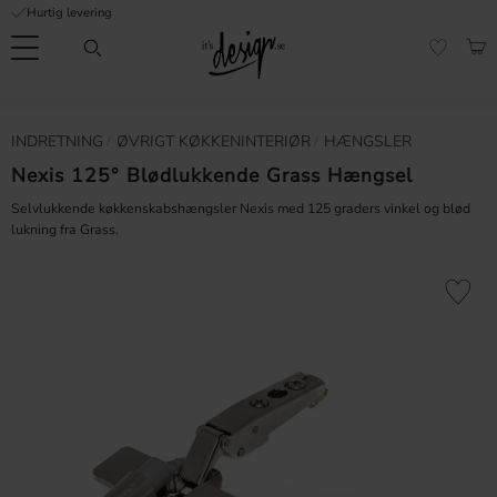
Hurtig levering
Menu
IND
FAVORI
Kundeservice
Mine
Valuta
INDRETNING
ØVRIGT KØKKENINTERIØR
HÆNGSLER
NFORMATION
sider |
It's
Nexis 125° Blødlukkende Grass Hængsel
Ofte stillede
Design
spørgsmål
Selvlukkende køkkenskabshængsler Nexis med 125 graders vinkel og blød
lukning fra Grass.
Inspiration & Tips
er
Gem som 