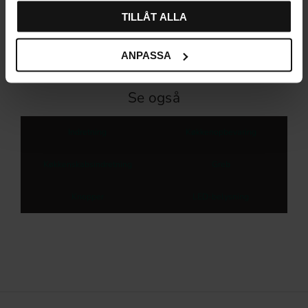
TILLÅT ALLA
ANPASSA
Se også
Indretning
Køkkenopbevaring
Køkkenskabsindretning
Greb
Knopper
LED-belysning