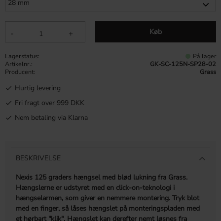
Køb
-
+
Lagerstatus
På lager
Artikelnr.
GK-SC-125N-SP28-02
Producent
Grass
Hurtig levering
Fri fragt over 999 DKK
Nem betaling via Klarna
BESKRIVELSE
Nexis 125 graders hængsel med blød lukning fra Grass.
Hængslerne er udstyret med en click-on-teknologi i
hængselarmen, som giver en nemmere montering.
Tryk blot
med en finger, så låses hængslet på monteringspladen med
et hørbart "klik". Hængslet kan derefter nemt løsnes fra