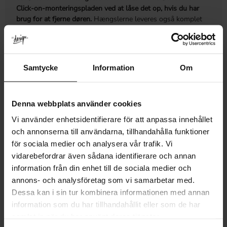
Click-on-monteringspladen ved at låse det op, hvis du har
brug for at fjerne døren.
Hængslerne leveres også komplet
med tilhørende dæmpere, der giver en blød lukkende effekt
uden ekstra borehuller i døren eller i skabet.
125° åbningsvinkel
Samtycke
Information
Om
Optimal åbning for skabe med op til 19 mm tykke
sider.
Med selv-lukkende mekanisme (fjeder) der trækker
døren i igen det sidste stykke.
Denna webbplats använder cookies
3-dimensionel justeringsmulighed
Vi använder enhetsidentifierare för att anpassa innehållet
Dæmpningseffekt kan justeres efter ønske.
Leveres komplet med hulrækkeplade og dæmper til
och annonserna till användarna, tillhandahålla funktioner
blød lukning.
för sociala medier och analysera vår trafik. Vi
vidarebefordrar även sådana identifierare och annan
information från din enhet till de sociala medier och
MÅL OG MONTERING
annons- och analysföretag som vi samarbetar med.
Dessa kan i sin tur kombinera informationen med annan
MERE INFORMATION
information som du har tillhandahållit eller som de har
samlat in när du har använt deras tjänster.
ANMELDELSER