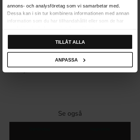
annons- och analysföretag som vi samarbetar med.
Dessa kan i sin tur kombinera informationen med annan
information som du har tillhandahållit eller som de har
samlat in när du har använt deras tjänster.
TILLÅT ALLA
Dørhåndtag Tåkern Messing
ANPASSA
325
KR
På lager
Se også
Dørhåndtag
Nøgleskilte