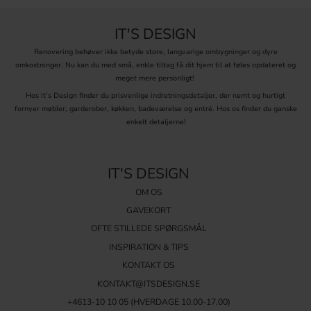
IT'S DESIGN
Renovering behøver ikke betyde store, langvarige ombygninger og dyre
omkostninger. Nu kan du med små, enkle tiltag få dit hjem til at føles opdateret og
meget mere personligt!
Hos It’s Design finder du prisvenlige indretningsdetaljer, der nemt og hurtigt
fornyer møbler, garderober, køkken, badeværelse og entré. Hos os finder du ganske
enkelt detaljerne!
IT'S DESIGN
OM OS
GAVEKORT
OFTE STILLEDE SPØRGSMÅL
INSPIRATION & TIPS
KONTAKT OS
KONTAKT@ITSDESIGN.SE
+4613-10 10 05 (HVERDAGE 10.00-17.00)