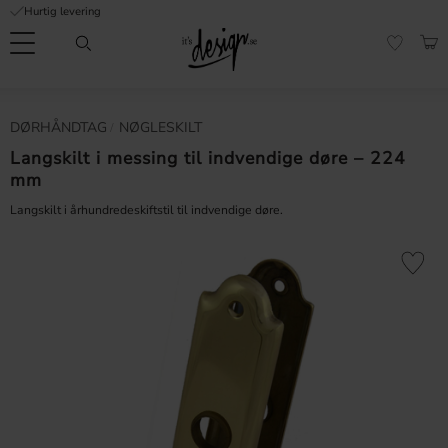
Hurtig levering
Menu
IND
FAVORI
Kundeservice
Mine
Valuta
DØRHÅNDTAG
NØGLESKILT
FORMATION
sider |
It's
Langskilt i messing til indvendige døre – 224
Ofte stillede
Design
mm
spørgsmål
Langskilt i århundredeskiftstil til indvendige døre.
Inspiration & Tips
er
Gem som 