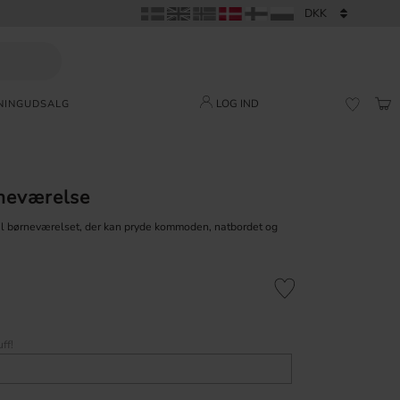
LOG IND
NING
UDSALG
IND
FAVORI
neværelse
il børneværelset, der kan pryde kommoden, natbordet og
Gem som favorit
ff!