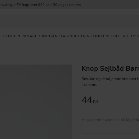
levering
Fri fragt over 999 kr
30 dages returret
REB
KNOPPER
KNAGER
DØRHÅNDTAG
INDRETNING
KØKKENSKUFFER
BELYS
Valuta
Knop Sejlbåd Bør
HURTIG
LEVERING
Smukke og detaljerede knopper t
skabene.
30
DAGES
44
ÅBENT
KR
KØB
FRI
Angiv gerne tykkelsen på låge/sku
FRAGT
OVER 999
DKK