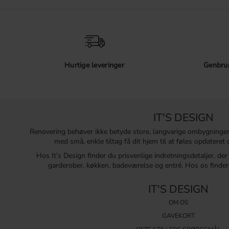
Hurtige leveringer
Genbrug
IT'S DESIGN
Renovering behøver ikke betyde store, langvarige ombygninge
med små, enkle tiltag få dit hjem til at føles opdatere
Hos It’s Design finder du prisvenlige indretningsdetaljer, de
garderober, køkken, badeværelse og entré. Hos os finder 
IT'S DESIGN
OM OS
GAVEKORT