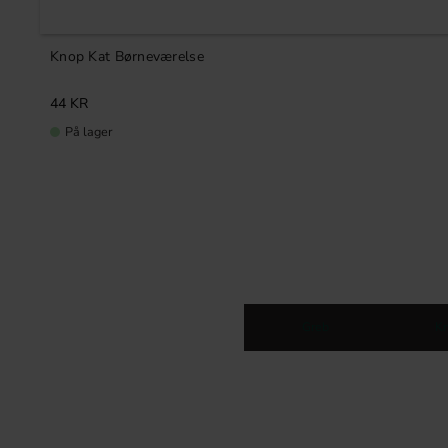
Knop Kat Børneværelse
44
KR
På lager
Greb
K