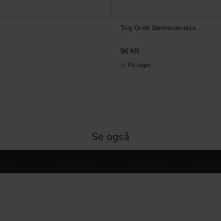
Tog Greb Børneværelse
96
KR
På lager
Se også
nopper
Køkkengreb
Møbelbeslag
Garderob