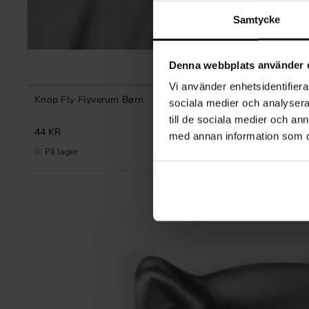
Samtycke
Denna webbplats använder 
Vi använder enhetsidentifierar
Knop Fly Flyverum Børn
sociala medier och analysera 
till de sociala medier och a
44
KR
med annan information som du 
På lager