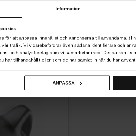
Information
cookies
e för att anpassa innehållet och annonserna till användarna, tillh
Knop Hund – Børneværelse
vår trafik. Vi vidarebefordrar även sådana identifierare och anna
nnons- och analysföretag som vi samarbetar med. Dessa kan i sin
44
KR
har tillhandahållit eller som de har samlat in när du har använt 
På lager
ANPASSA