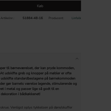
Køb
Artikelnr.
S1884-48-16
Producent
Linfalk
per til børneværelset, der kan pryde kommoden,
At udskifte greb og knopper på møbler er ofte
u udskifte standardbeslagene på børnekommoden
der gør barnets værelse legende, stimulerende og
et i metal og passer lige så godt til en
dekoration i bådkøkkenet!
skrue. Venligst oplys tykkelsen på døre/skuffer