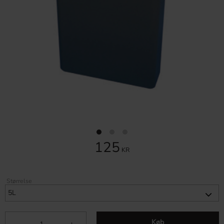
125
KR
Størrelse
Køb
-
+