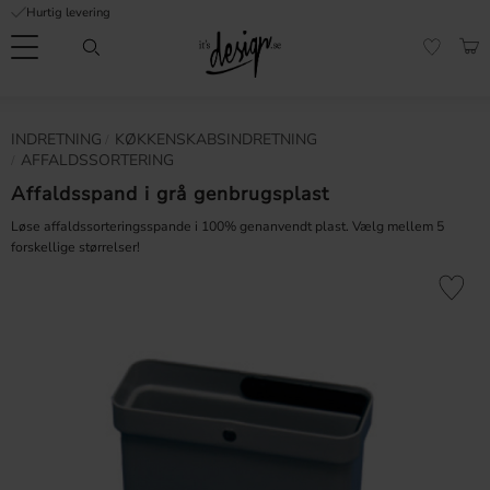
Hurtig levering
Menu
IND
FAVORI
Kundeservice
Mine
Valuta
INDRETNING
KØKKENSKABSINDRETNING
NFORMATION
sider |
AFFALDSSORTERING
It's
Ofte stillede
Design
Affaldsspand i grå genbrugsplast
spørgsmål
Løse affaldssorteringsspande i 100% genanvendt plast. Vælg mellem 5
forskellige størrelser!
Inspiration & Tips
er
Gem som 