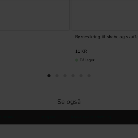
Børnesikring til skabe og skuff
11
KR
På lager
Se også
elbeslag
Hængsler
Køkkenskabsindretning
Gre