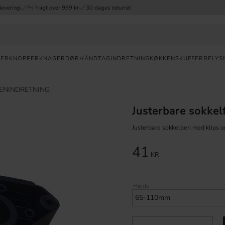
levering
Fri fragt over 999 kr
30 dages returret
REB
KNOPPER
KNAGER
DØRHÅNDTAG
INDRETNING
KØKKENSKUFFER
BELYS
Valuta
KENINDRETNING
Justerbare sokkel
HURTIG
LEVERING
Justerbare sokkelben med klips o
30
41
DAGES
KR
ÅBENT
KØB
Højde
FRI
FRAGT
OVER 999
DKK