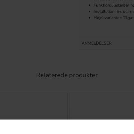
Funktion: Justerbar h
Installation: Skruer 
Højdevarianter: Tilgæn
ANMELDELSER
Relaterede produkter