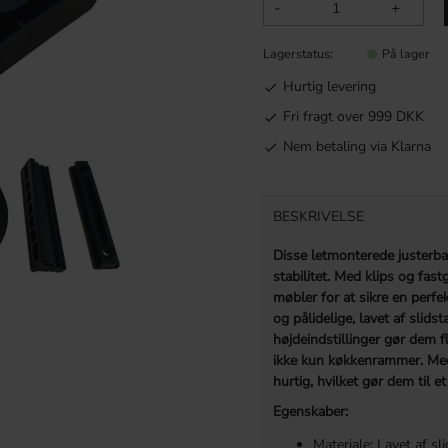
-
+
Lagerstatus
På lager
Hurtig levering
Fri fragt over 999 DKK
Nem betaling via Klarna
BESKRIVELSE
Disse letmonterede justerbar
stabilitet. Med klips og fastg
møbler for at sikre en perf
og pålidelige, lavet af slids
højdeindstillinger gør dem f
ikke kun køkkenrammer. Med
hurtig, hvilket gør dem til et
Egenskaber:
Materiale: Lavet af sl