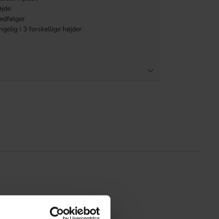
øjde
medfølger
gelig i 3 forskellige højder