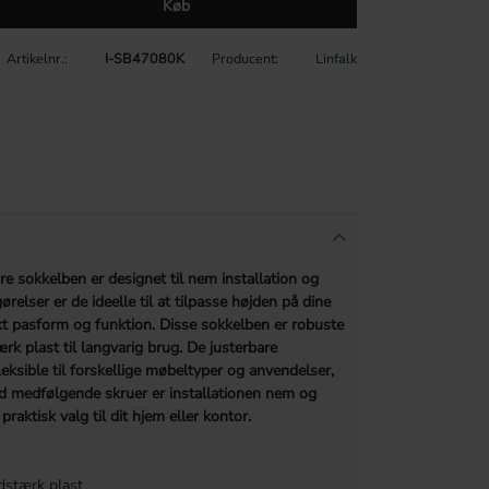
Køb
Artikelnr.
I-SB47080K
Producent
Linfalk
e sokkelben er designet til nem installation og
ørelser er de ideelle til at tilpasse højden på dine
ekt pasform og funktion. Disse sokkelben er robuste
tærk plast til langvarig brug. De justerbare
leksible til forskellige møbeltyper og anvendelser,
 medfølgende skruer er installationen nem og
 praktisk valg til dit hjem eller kontor.
idstærk plast