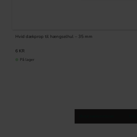
Hvid dækprop til hængselhul – 35 mm
6
KR
På lager
Øvrigt køkkeninteriør
Møb