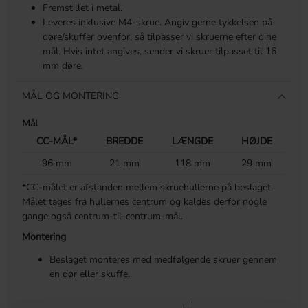
Fremstillet i metal.
Leveres inklusive M4-skrue. Angiv gerne tykkelsen på
døre/skuffer ovenfor, så tilpasser vi skruerne efter dine
mål. Hvis intet angives, sender vi skruer tilpasset til 16
mm døre.
MÅL OG MONTERING
Mål
CC-MÅL*
BREDDE
LÆNGDE
HØJDE
96 mm
21 mm
118 mm
29 mm
*CC-målet er afstanden mellem skruehullerne på beslaget.
Målet tages fra hullernes centrum og kaldes derfor nogle
gange også centrum-til-centrum-mål.
Montering
Beslaget monteres med medfølgende skruer gennem
en dør eller skuffe.