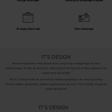
Hurtige leveringer
Genbrug af emballage & kasser
30 dages åbent køb
Sikre betalinger
IT'S DESIGN
Renovering behøver ikke betyde store, langvarige ombygninger og dyre
omkostninger. Nu kan du med små, enkle tiltag få dit hjem til at føles opdateret og
meget mere personligt!
Hos It’s Design finder du prisvenlige indretningsdetaljer, der nemt og hurtigt
fornyer møbler, garderober, køkken, badeværelse og entré. Hos os finder du ganske
enkelt detaljerne!
IT'S DESIGN