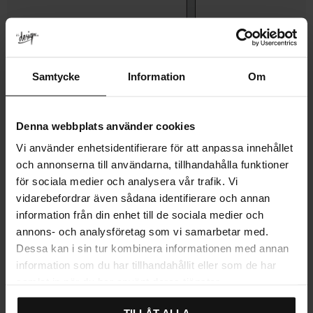
Samtycke
Information
Om
Denna webbplats använder cookies
Vi använder enhetsidentifierare för att anpassa innehållet
och annonserna till användarna, tillhandahålla funktioner
för sociala medier och analysera vår trafik. Vi
MERE INFORMATION
vidarebefordrar även sådana identifierare och annan
ANMELDELSER
information från din enhet till de sociala medier och
annons- och analysföretag som vi samarbetar med.
Dessa kan i sin tur kombinera informationen med annan
information som du har tillhandahållit eller som de har
samlat in när du har använt deras tjänster.
Relaterede produkter
TILLÅT ALLA