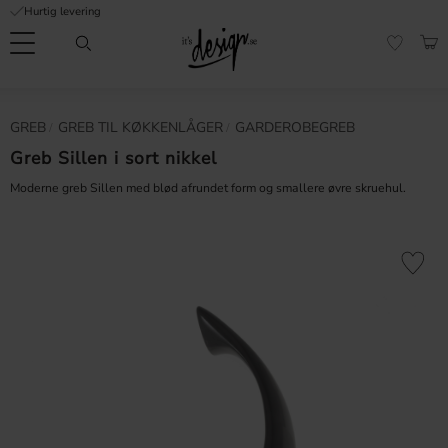
Hurtig levering
Menu
IND
FAVORI
Kundeservice
Mine
Valuta
GREB
GREB TIL KØKKENLÅGER
GARDEROBEGREB
FORMATION
sider |
It's
Greb Sillen i sort nikkel
Ofte stillede
Design
spørgsmål
Moderne greb Sillen med blød afrundet form og smallere øvre skruehul.
Inspiration & Tips
er
Gem som 