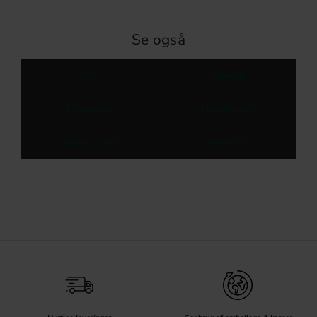
Se også
Greb
Knopper
Køkkengreb
Møbelbeslag
Garderobegreb
Metalgreb