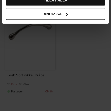
ANPASSA
Greb Sort nikkel Dråbe
19
29
KR
KR
På lager
34
%