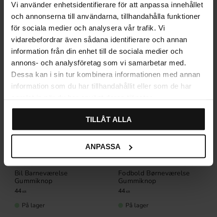
Vi använder enhetsidentifierare för att anpassa innehållet
Relaterede produkter
och annonserna till användarna, tillhandahålla funktioner
för sociala medier och analysera vår trafik. Vi
vidarebefordrar även sådana identifierare och annan
information från din enhet till de sociala medier och
annons- och analysföretag som vi samarbetar med.
Dessa kan i sin tur kombinera informationen med annan
information som du har tillhandahållit eller som de har
samlat in när du har använt deras tjänster.
TILLÅT ALLA
ANPASSA
Bil Barneværelse
Fodbold Børneværelse
Gummiknop
Gummiknop
44
44
KR
KR
På lager
På lager