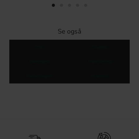
Se også
Greb
Knopper
Køkkengreb
Møbelbeslag
Garderobegreb
Metalgreb