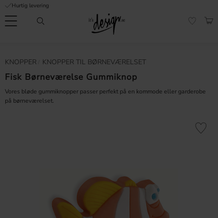
Hurtig levering
Menu
IND
FAVORI
Kundeservice
Mine
Valuta
KNOPPER
KNOPPER TIL BØRNEVÆRELSET
FORMATION
sider |
It's
Fisk Børneværelse Gummiknop
Ofte stillede
Design
spørgsmål
Vores bløde gummiknopper passer perfekt på en kommode eller garderobe
på børneværelset.
Inspiration & Tips
er
Gem som 