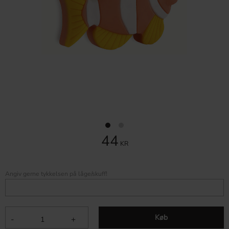
44
KR
Angiv gerne tykkelsen på låge/skuff!
Køb
-
+